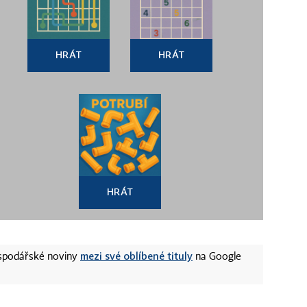
HRÁT
HRÁT
HRÁT
mezi své oblíbené tituly
ospodářské noviny
na Google