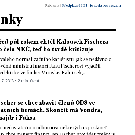
|
Předplatné HN+ je zcela bez reklam.
ánky
řed půl rokem chtěl Kalousek Fischera
o čela NKÚ, teď ho tvrdě kritizuje
valého normalizačního kariéristu, jak se nedávno o
vémi ministru financí Janu Fischerovi vyjádřil
edchůdce ve funkci Miroslav Kalousek,...
 7. 2013 ▪ 2 min. čtení
ischer se chce zbavit členů ODS ve
tátních firmách. Skončit má Vondra,
najdr i Fuksa
o nedostatečnou odbornost některých exposlanců
S chce ministr financí Jan Fischer provádět změny v