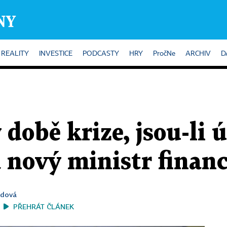
REALITY
INVESTICE
PODCASTY
HRY
PročNe
ARCHIV
D
v době krize, jsou-li
á nový ministr financ
adová
PŘEHRÁT ČLÁNEK