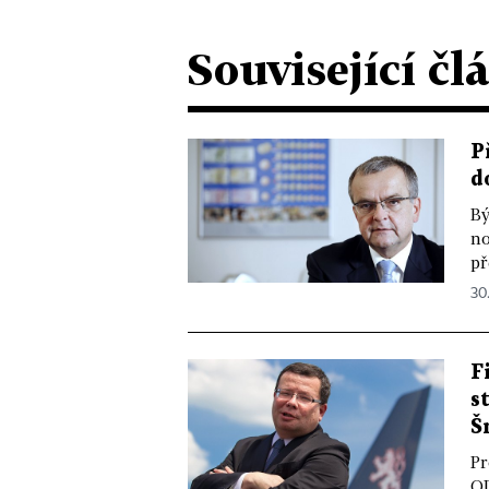
Související čl
P
d
Bý
no
př
30.
F
s
Š
Pr
OD