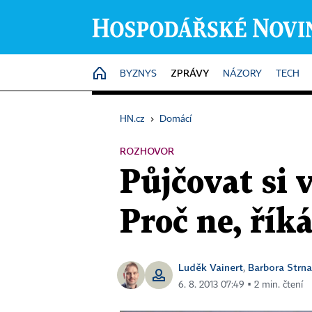
ZPRÁVY
HOME
BYZNYS
NÁZORY
TECH
HN.cz
›
Domácí
ROZHOVOR
Půjčovat si 
Proč ne, řík
Luděk Vainert
Barbora Strn
,
6. 8. 2013 07:49 ▪ 2 min. čtení