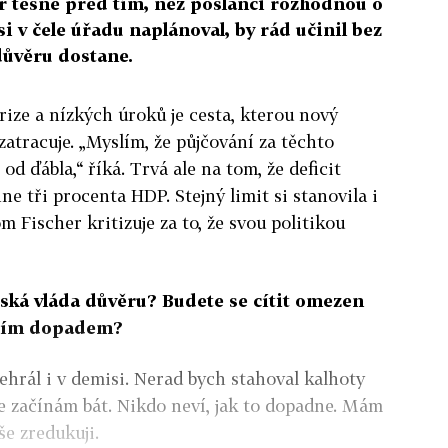
er těsně před tím, než poslanci rozhodnou o
si v čele úřadu naplánoval, by rád učinil bez
důvěru dostane.
krize a nízkých úroků je cesta, kterou nový
zatracuje. „Myslím, že půjčování za těchto
od ďábla,“ říká. Trvá ale na tom, že deficit
e tři procenta HDP. Stejný limit si stanovila i
m Fischer kritizuje za to, že svou politikou
íská vláda důvěru? Budete se cítit omezen
lším dopadem?
ehrál i v demisi. Nerad bych stahoval kalhoty
se začínám bát. Nikdo neví, jak to dopadne. Mám
še zredukuji.