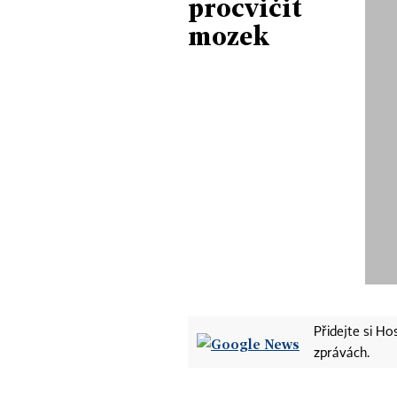
procvičit
mozek
Přidejte si H
zprávách.