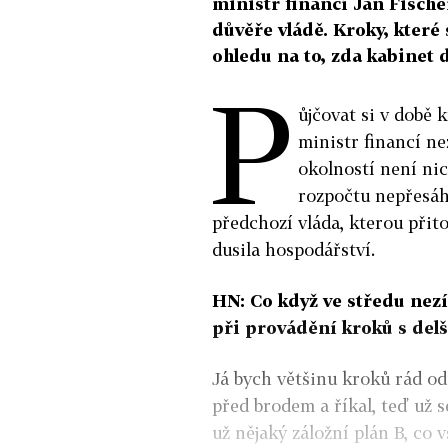
ministr financí Jan Fisch
důvěře vládě. Kroky, které 
ohledu na to, zda kabinet 
P
ůjčovat si v době 
ministr financí ne
okolností není nic 
rozpočtu nepřesáhn
předchozí vláda, kterou přito
dusila hospodářství.
HN: Co když ve středu nez
při provádění kroků s de
Já bych většinu kroků rád od
před brodem a říkal, teď už 
už nějaký záložní plán B, co v