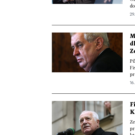
do
29.
M
d
Z
Pů
Fi
pr
16.
F
K
Ze
pr
kt