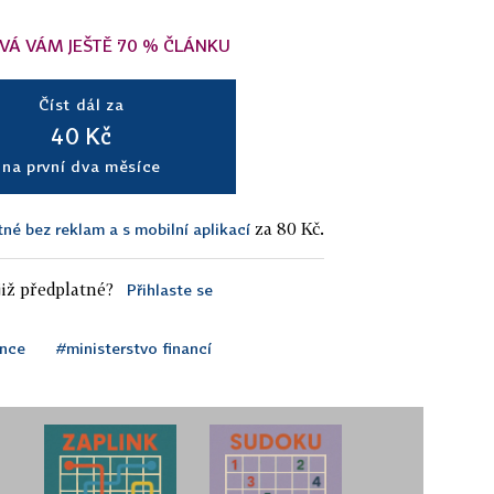
VÁ VÁM JEŠTĚ 70 % ČLÁNKU
Číst dál za
40 Kč
na první dva měsíce
za 80 Kč.
tné bez reklam a s mobilní aplikací
iž předplatné?
Přihlaste se
ance
#ministerstvo financí