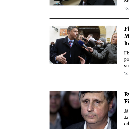
16.
F
M
h
Fi
po
su
13.
R
F
Já
Ja
od