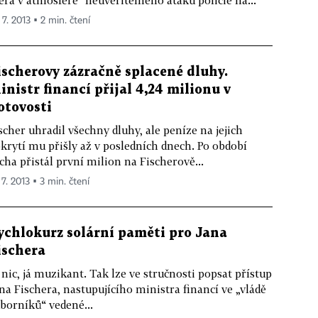
 7. 2013 ▪ 2 min. čtení
ischerovy zázračně splacené dluhy.
inistr financí přijal 4,24 milionu v
otovosti
scher uhradil všechny dluhy, ale peníze na jejich
krytí mu přišly až v posledních dnech. Po období
cha přistál první milion na Fischerově...
 7. 2013 ▪ 3 min. čtení
ychlokurz solární paměti pro Jana
ischera
 nic, já muzikant. Tak lze ve stručnosti popsat přístup
na Fischera, nastupujícího ministra financí ve „vládě
borníků“ vedené...