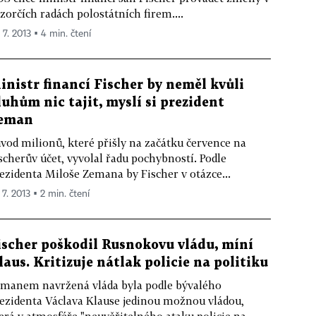
zorčích radách polostátních firem....
 7. 2013 ▪ 4 min. čtení
inistr financí Fischer by neměl kvůli
luhům nic tajit, myslí si prezident
eman
vod milionů, které přišly na začátku července na
scherův účet, vyvolal řadu pochybností. Podle
ezidenta Miloše Zemana by Fischer v otázce...
 7. 2013 ▪ 2 min. čtení
ischer poškodil Rusnokovu vládu, míní
laus. Kritizuje nátlak policie na politiku
manem navržená vláda byla podle bývalého
ezidenta Václava Klause jedinou možnou vládou,
erá v atmosféře "neuvěřitelného ataku policie na...