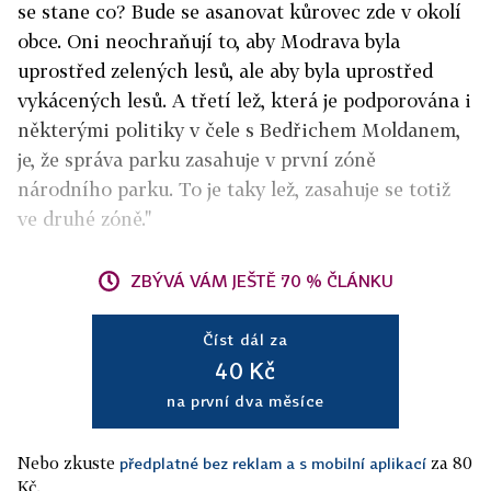
se stane co? Bude se asanovat kůrovec zde v okolí
obce. Oni neochraňují to, aby Modrava byla
uprostřed zelených lesů, ale aby byla uprostřed
vykácených lesů. A třetí lež, která je podporována i
některými politiky v čele s Bedřichem Moldanem,
je, že správa parku zasahuje v první zóně
národního parku. To je taky lež, zasahuje se totiž
ve druhé zóně."
ZBÝVÁ VÁM JEŠTĚ 70 % ČLÁNKU
Číst dál za
40 Kč
na první dva měsíce
Nebo zkuste
za 80
předplatné bez reklam a s mobilní aplikací
Kč.