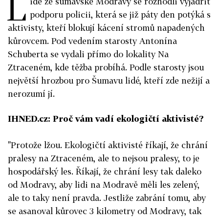
L
idé ze šumavské Modravy se rozhodli vyjádřit
podporu policii, která se již páty den potýká s
aktivisty, kteří blokují kácení stromů napadených
kůrovcem. Pod vedením starosty Antonína
Schuberta se vydali přímo do lokality Na
Ztraceném, kde těžba probíhá. Podle starosty jsou
největší hrozbou pro Šumavu lidé, kteří zde nežijí a
nerozumí jí.
IHNED.cz: Proč vám vadí ekologičtí aktivisté?
"Protože lžou. Ekologičtí aktivisté říkají, že chrání
pralesy na Ztraceném, ale to nejsou pralesy, to je
hospodářský les. Říkají, že chrání lesy tak daleko
od Modravy, aby lidi na Modravě měli les zelený,
ale to taky není pravda. Jestliže zabrání tomu, aby
se asanoval kůrovec 3 kilometry od Modravy, tak