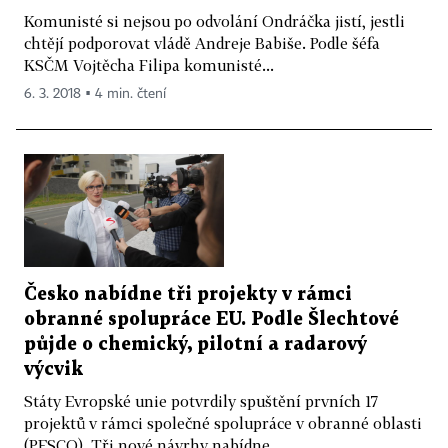
Komunisté si nejsou po odvolání Ondráčka jistí, jestli
chtějí podporovat vládě Andreje Babiše. Podle šéfa
KSČM Vojtěcha Filipa komunisté...
6. 3. 2018 ▪ 4 min. čtení
Česko nabídne tři projekty v rámci
obranné spolupráce EU. Podle Šlechtové
půjde o chemický, pilotní a radarový
výcvik
Státy Evropské unie potvrdily spuštění prvních 17
projektů v rámci společné spolupráce v obranné oblasti
(PESCO). Tři nové návrhy nabídne...