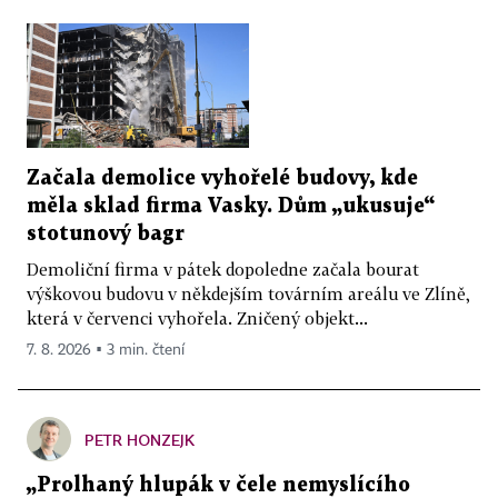
Začala demolice vyhořelé budovy, kde
měla sklad firma Vasky. Dům „ukusuje“
stotunový bagr
Demoliční firma v pátek dopoledne začala bourat
výškovou budovu v někdejším továrním areálu ve Zlíně,
která v červenci vyhořela. Zničený objekt...
7. 8. 2026 ▪ 3 min. čtení
PETR HONZEJK
„Prolhaný hlupák v čele nemyslícího