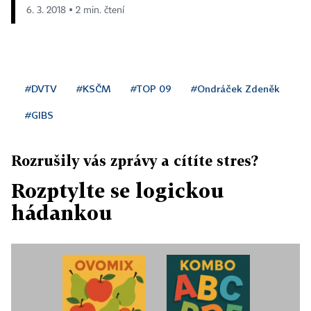
6. 3. 2018 ▪ 2 min. čtení
#DVTV
#KSČM
#TOP 09
#Ondráček Zdeněk
#GIBS
Rozrušily vás zprávy a cítíte stres?
Rozptylte se logickou
hádankou