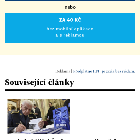
nebo
ZA 40 KČ
bez mobilní aplikace
a s reklamou
|
Předplatné HN+ je zcela bez reklam.
Související články