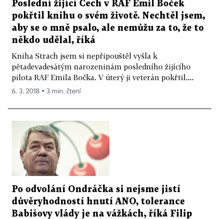
Poslední žijící Čech v RAF Emil Boček
pokřtil knihu o svém životě. Nechtěl jsem,
aby se o mně psalo, ale nemůžu za to, že to
někdo udělal, říká
Kniha Strach jsem si nepřipouštěl vyšla k
pětadevadesátým narozeninám posledního žijícího
pilota RAF Emila Bočka. V úterý ji veterán pokřtil....
6. 3. 2018 ▪ 3 min. čtení
Po odvolání Ondráčka si nejsme jistí
důvěryhodností hnutí ANO, tolerance
Babišovy vlády je na vážkách, říká Filip