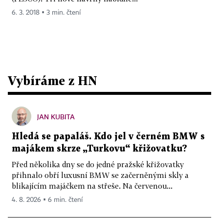
6. 3. 2018 ▪ 3 min. čtení
Vybíráme z HN
JAN KUBITA
Hledá se papaláš. Kdo jel v černém BMW s
majákem skrze „Turkovu“ křižovatku?
Před několika dny se do jedné pražské křižovatky
přihnalo obří luxusní BMW se začerněnými skly a
blikajícím majáčkem na střeše. Na červenou...
4. 8. 2026 ▪ 6 min. čtení