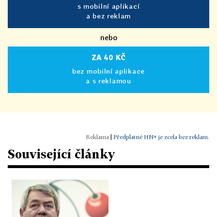
s mobilní aplikací
a bez reklam
nebo
ZA 40 KČ
bez mobilní aplikace
a s reklamou
|
Předplatné HN+ je zcela bez reklam.
Související články