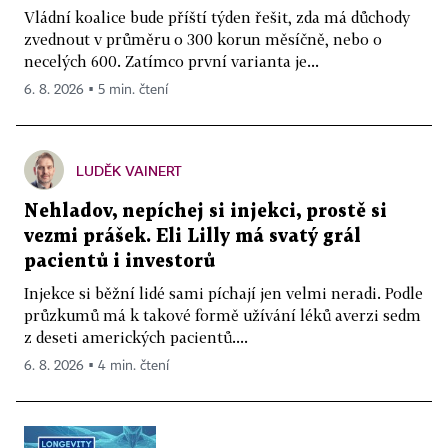
Vládní koalice bude příští týden řešit, zda má důchody
zvednout v průměru o 300 korun měsíčně, nebo o
necelých 600. Zatímco první varianta je...
6. 8. 2026 ▪ 5 min. čtení
LUDĚK VAINERT
Nehladov, nepíchej si injekci, prostě si
vezmi prášek. Eli Lilly má svatý grál
pacientů i investorů
Injekce si běžní lidé sami píchají jen velmi neradi. Podle
průzkumů má k takové formě užívání léků averzi sedm
z deseti amerických pacientů....
6. 8. 2026 ▪ 4 min. čtení