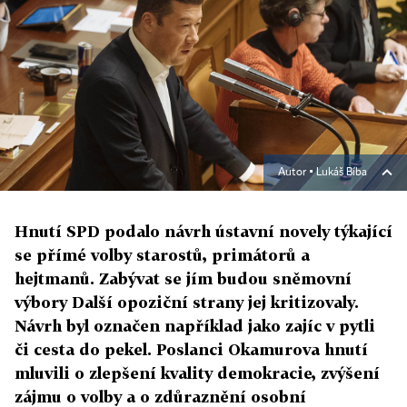
Autor ▪
Lukáš Bíba
Hnutí SPD podalo návrh ústavní novely týkající
se přímé volby starostů, primátorů a
hejtmanů. Zabývat se jím budou sněmovní
výbory Další opoziční strany jej kritizovaly.
Návrh byl označen například jako zajíc v pytli
či cesta do pekel. Poslanci Okamurova hnutí
mluvili o zlepšení kvality demokracie, zvýšení
zájmu o volby a o zdůraznění osobní