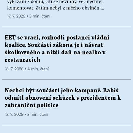
vykázání z domu, cítí se nevinný, věc nechtěl
komentovat. Zatím nebyl z ničeho obviněn....
17. 7. 2026 ▪ 3 min. čtení
EET se vrací, rozhodli poslanci vládní
koalice. Součástí zákona je i návrat
školkovného a nižší daň na nealko v
restauracích
16. 7. 2026 ▪ 4 min. čtení
Nechci být součástí jeho kampaně. Babiš
odmítl obnovení schůzek s prezidentem k
zahraniční politice
13. 7. 2026 ▪ 3 min. čtení