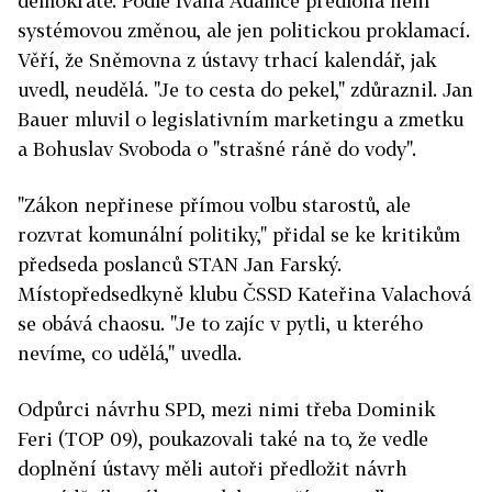
demokraté. Podle Ivana Adamce předloha není
systémovou změnou, ale jen politickou proklamací.
Věří, že Sněmovna z ústavy trhací kalendář, jak
uvedl, neudělá. "Je to cesta do pekel," zdůraznil. Jan
Bauer mluvil o legislativním marketingu a zmetku
a Bohuslav Svoboda o "strašné ráně do vody".
"Zákon nepřinese přímou volbu starostů, ale
rozvrat komunální politiky," přidal se ke kritikům
předseda poslanců STAN Jan Farský.
Místopředsedkyně klubu ČSSD Kateřina Valachová
se obává chaosu. "Je to zajíc v pytli, u kterého
nevíme, co udělá," uvedla.
Odpůrci návrhu SPD, mezi nimi třeba Dominik
Feri (TOP 09), poukazovali také na to, že vedle
doplnění ústavy měli autoři předložit návrh