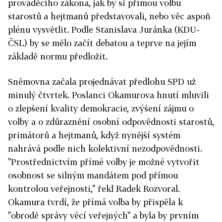
prováděcího zákona, jak by si přímou volbu
starostů a hejtmanů představovali, nebo věc aspoň
plénu vysvětlit. Podle Stanislava Juránka (KDU-
ČSL) by se mělo začít debatou a teprve na jejím
základě normu předložit.
Sněmovna začala projednávat předlohu SPD už
minulý čtvrtek. Poslanci Okamurova hnutí mluvili
o zlepšení kvality demokracie, zvýšení zájmu o
volby a o zdůraznění osobní odpovědnosti starostů,
primátorů a hejtmanů, když nynější systém
nahrává podle nich kolektivní nezodpovědnosti.
"Prostřednictvím přímé volby je možné vytvořit
osobnost se silným mandátem pod přímou
kontrolou veřejnosti," řekl Radek Rozvoral.
Okamura tvrdí, že přímá volba by přispěla k
"obrodě správy věcí veřejných" a byla by prvním