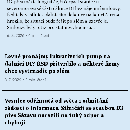
Už přes měsíc fungují čtyři čerpací stanice u
severomoravské části dálnice D1 bez nájemní smlouvy.
Ředitelství silnic a dálnic jim dokonce na konci června
hrozilo, že situaci bude řešit po zlém a uzavře je.
Smlouvy byly totiž pro stát nevýhodné a...
6. 8. 2026 ▪ 4 min. čtení
Levné pronájmy lukrativních pump na
dálnici D1? ŘSD přitvrdilo a některé firmy
chce vystrnadit po zlém
3. 7. 2026 ▪ 5 min. čtení
Vesnice odříznutá od světa i odmítání
žádostí o informace. Silničáři se stavbou D3
přes Sázavu narazili na tuhý odpor a
chybují