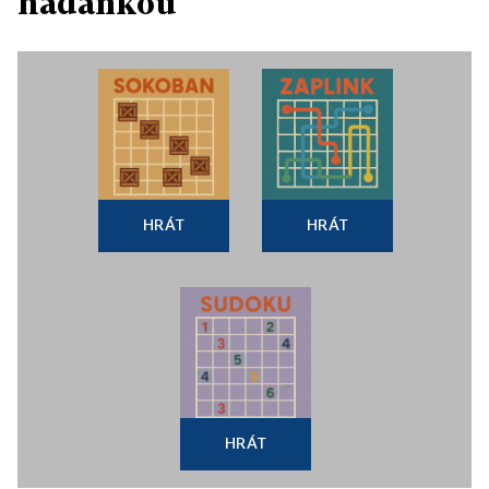
hádankou
HRÁT
HRÁT
HRÁT