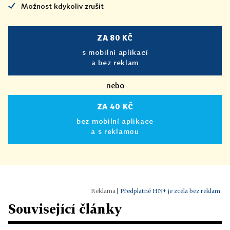
Možnost kdykoliv zrušit
ZA 80 KČ
s mobilní aplikací
a bez reklam
nebo
ZA 40 KČ
bez mobilní aplikace
a s reklamou
|
Předplatné HN+ je zcela bez reklam.
Související články