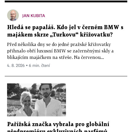
JAN KUBITA
Hledá se papaláš. Kdo jel v černém BMW s
majákem skrze „Turkovu“ křižovatku?
Před několika dny se do jedné pražské křižovatky
přihnalo obří luxusní BMW se začerněnými skly a
blikajícím majáčkem na střeše. Na červenou...
4. 8. 2026 ▪ 6 min. čtení
Pařížská značka vybrala pro globální
předpremiéru exkluzivních parfémů