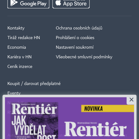
Kontakty
Ochrana osobních údajů
Tiráž redakce HN
Prohlášení o cookies
Economia
Nastavení soukromí
Kariéra v HN
Všeobecné smluvní podmínky
Ceník inzerce
Koupit / darovat předplatné
Eventy
×
Newslettery
RSS kanály
Autorská práva vykonává vydavatel. Bez písemného svolení vydavatele je