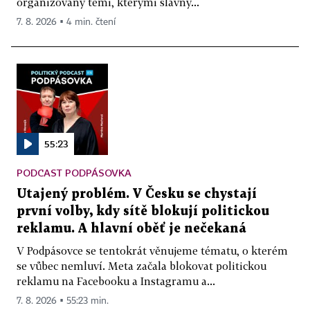
organizovaný těmi, kterými slavný...
7. 8. 2026 ▪ 4 min. čtení
55:23
PODCAST PODPÁSOVKA
Utajený problém. V Česku se chystají
první volby, kdy sítě blokují politickou
reklamu. A hlavní oběť je nečekaná
V Podpásovce se tentokrát věnujeme tématu, o kterém
se vůbec nemluví. Meta začala blokovat politickou
reklamu na Facebooku a Instagramu a...
7. 8. 2026 ▪ 55:23 min.