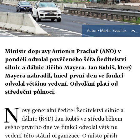
Autor ▪
Martin Svozílek
Ministr dopravy Antonín Prachař (ANO) v
pondělí odvolal pověřeného šéfa Ředitelství
silnic a dálnic Jiřího Mayera. Jan Kubiš, který
Mayera nahradil, hned první den ve funkci
odvolal většinu vedení. Odvolání platí od
středeční půlnoci.
N
ový generální ředitel Ředitelství silnic a
dálnic (ŘSD) Jan Kubiš ve středu během
svého prvního dne ve funkci odvolal většinu
vedení této státní organizace. O místo přišli