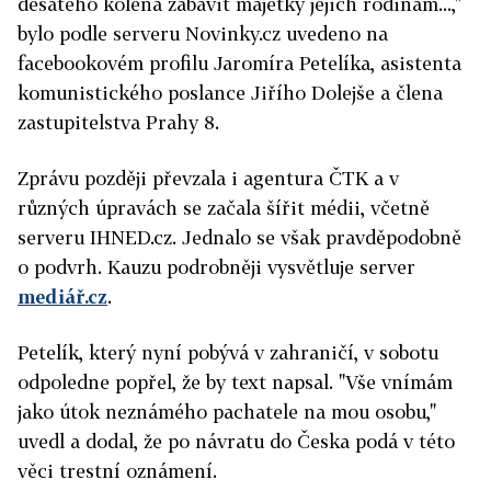
desátého kolena zabavit majetky jejich rodinám...,"
bylo podle serveru Novinky.cz uvedeno na
facebookovém profilu Jaromíra Petelíka, asistenta
komunistického poslance Jiřího Dolejše a člena
zastupitelstva Prahy 8.
Zprávu později převzala i agentura ČTK a v
různých úpravách se začala šířit médii, včetně
serveru IHNED.cz. Jednalo se však pravděpodobně
o podvrh. Kauzu podrobněji vysvětluje server
mediář.cz
.
Petelík, který nyní pobývá v zahraničí, v sobotu
odpoledne popřel, že by text napsal. "Vše vnímám
jako útok neznámého pachatele na mou osobu,"
uvedl a dodal, že po návratu do Česka podá v této
věci trestní oznámení.