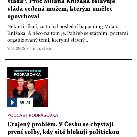
stáda“. Proč Milana Knížáka oslavuje
vláda vedená mužem, kterým umělec
opovrhoval
Někteří říkají, že to byl poslední happening Milana
Knížáka. A něco na tom je. Pohřeb se státními poctami
organizovaný těmi, kterými slavný...
7. 8. 2026 ▪ 4 min. čtení
55:23
PODCAST PODPÁSOVKA
Utajený problém. V Česku se chystají
první volby, kdy sítě blokují politickou