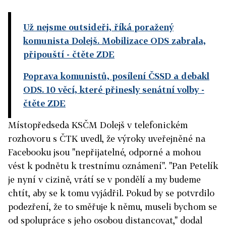
Už nejsme outsideři, říká poražený
komunista Dolejš. Mobilizace ODS zabrala,
připouští
- čtěte ZDE
Poprava komunistů, posílení ČSSD a debakl
ODS. 10 věcí, které přinesly senátní volby
-
čtěte ZDE
Místopředseda KSČM Dolejš v telefonickém
rozhovoru s ČTK uvedl, že výroky uveřejněné na
Facebooku jsou "nepřijatelné, odporné a mohou
vést k podnětu k trestnímu oznámení". "Pan Petelík
je nyní v cizině, vrátí se v pondělí a my budeme
chtít, aby se k tomu vyjádřil. Pokud by se potvrdilo
podezření, že to směřuje k němu, museli bychom se
od spolupráce s jeho osobou distancovat," dodal