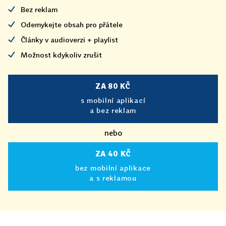
Bez reklam
Odemykejte obsah pro přátele
Články v audioverzi + playlist
Možnost kdykoliv zrušit
ZA 80 KČ
s mobilní aplikací
a bez reklam
nebo
ZA 40 KČ
bez mobilní aplikace
a s reklamou