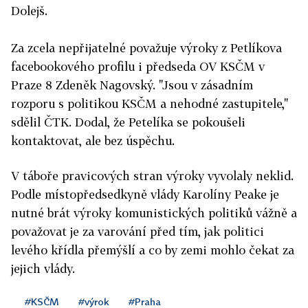
Dolejš.
Za zcela nepřijatelné považuje výroky z Petlíkova
facebookového profilu i předseda OV KSČM v
Praze 8 Zdeněk Nagovský. "Jsou v zásadním
rozporu s politikou KSČM a nehodné zastupitele,"
sdělil ČTK. Dodal, že Petelíka se pokoušeli
kontaktovat, ale bez úspěchu.
V táboře pravicových stran výroky vyvolaly neklid.
Podle místopředsedkyně vlády Karolíny Peake je
nutné brát výroky komunistických politiků vážně a
považovat je za varování před tím, jak politici
levého křídla přemýšlí a co by zemi mohlo čekat za
jejich vlády.
#KSČM
#výrok
#Praha