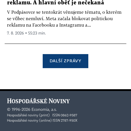
reklamu. A hlavní oběť je nečekaná
V Podpásovce se tentokrát věnujeme tématu, o kterém
se vůbec nemluví. Meta začala blokovat politickou
reklamu na Facebooku a Instagramu a...
7. 8. 2026 ▪ 55:23 min.
DALŠÍ ZPRÁVY
©
1996-2026
Economia, a.s.
Hospodářské noviny (print) ISSN 0862-9587
Hospodářské noviny (online) ISSN 2787-950X