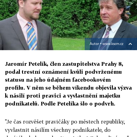
Autor ▪
www.kscm.cz
Jaromír Petelík, člen zastupitelstva Prahy 8,
podal trestní oznámení kvůli podvrženému
statusu na jeho údajném facebookovém
profilu. V něm se během víkendu objevila výzva
k násilí proti pravici a vyvlastnění majetku
podnikatelů. Podle Petelíka šlo o podvrh.
"Je čas rozvěšet pravičáky po městech republiky,
vyvlastnit násilím všechny podnikatele, do