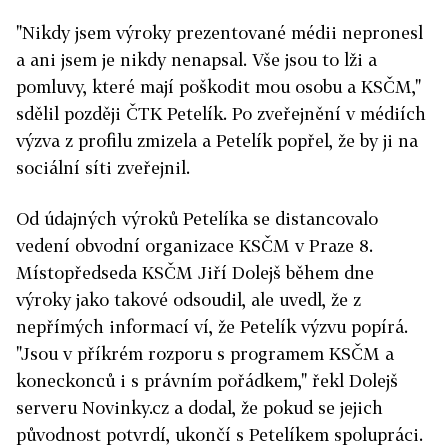
"Nikdy jsem výroky prezentované médii nepronesl
a ani jsem je nikdy nenapsal. Vše jsou to lži a
pomluvy, které mají poškodit mou osobu a KSČM,"
sdělil později ČTK Petelík. Po zveřejnění v médiích
výzva z profilu zmizela a Petelík popřel, že by ji na
sociální síti zveřejnil.
Od údajných výroků Petelíka se distancovalo
vedení obvodní organizace KSČM v Praze 8.
Místopředseda KSČM Jiří Dolejš během dne
výroky jako takové odsoudil, ale uvedl, že z
nepřímých informací ví, že Petelík výzvu popírá.
"Jsou v příkrém rozporu s programem KSČM a
koneckonců i s právním pořádkem," řekl Dolejš
serveru Novinky.cz a dodal, že pokud se jejich
původnost potvrdí, ukončí s Petelíkem spolupráci.