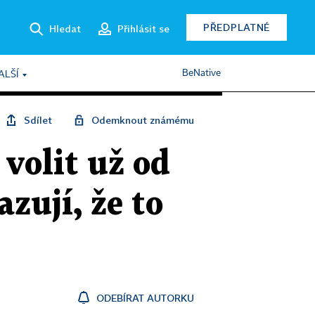
PŘEDPLATNÉ
Hledat
Přihlásit se
BeNative
ALŠÍ
Sdílet
Odemknout známému
volit už od
zují, že to
ODEBÍRAT AUTORKU