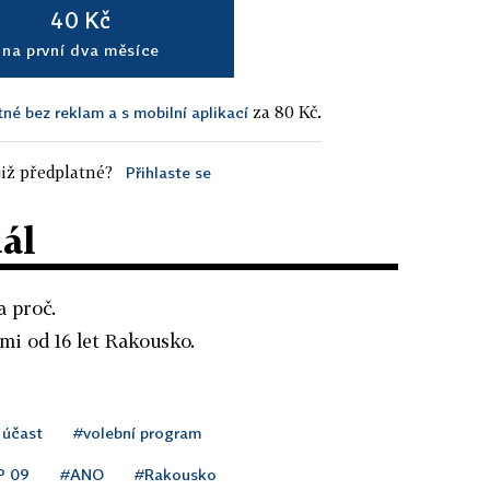
40 Kč
na první dva měsíce
za 80 Kč.
tné bez reklam a s mobilní aplikací
iž předplatné?
Přihlaste se
dál
a proč.
mi od 16 let Rakousko.
 účast
#volební program
P 09
#ANO
#Rakousko