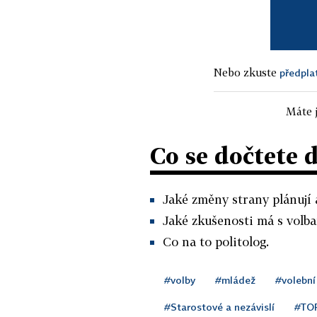
Nebo zkuste
předpla
Máte j
Co se dočtete 
Jaké změny strany plánují 
Jaké zkušenosti má s volba
Co na to politolog.
#volby
#mládež
#volební
#Starostové a nezávislí
#TO