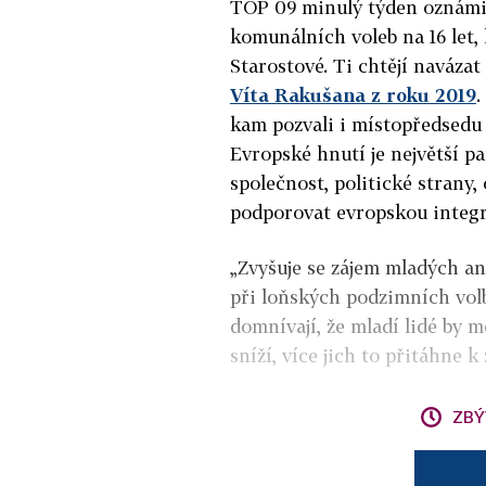
TOP 09 minulý týden oznámil
komunálních voleb na 16 let, 
Starostové. Ti chtějí naváza
Víta Rakušana z roku 2019
.
kam pozvali i místopředsedu
Evropské hnutí je největší p
společnost, politické strany
podporovat evropskou integra
„Zvyšuje se zájem mladých an
při loňských podzimních vol
domnívají, že mladí lidé by m
sníží, více jich to přitáhne k
ZBÝ