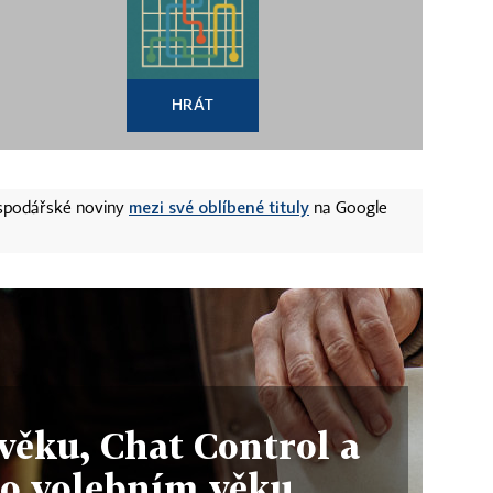
HRÁT
mezi své oblíbené tituly
ospodářské noviny
na Google
věku, Chat Control a
 o volebním věku