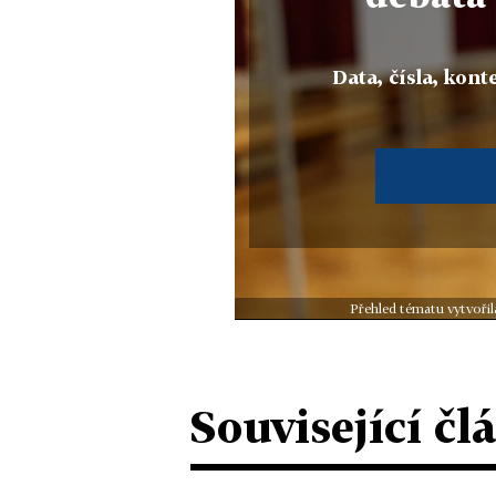
Data, čísla, konte
Přehled tématu vytvořil
Související čl