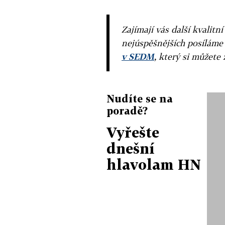
Zajímají vás další kvalit
nejúspěšnějších posíláme
v SEDM
, který si můžete 
Nudíte se na
poradě?
Vyřešte
dnešní
hlavolam HN