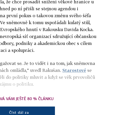
a, že chce prosadit snížení věkové hranice u
hned po ní přišli se stejnou agendou i
t na první pokus o takovou změnu svého šéfa
 Ve sněmovně k tomu uspořádali kulatý stůl,
 Evropského hnutí v Rakousku Davida Kocka.
anevropská síť organizací sdružující občanskou
, odbory, podniky a akademickou obec s cílem
ci a spolupráci.
gažovat se. Je to vidět i na tom, jak sněmovna
bách omládla,“ uvedl Rakušan.
Starostové
se
ěli do politiky mluvit a když se věk prvovoličů
 zájmu o politiku.
VÁ VÁM JEŠTĚ 80 % ČLÁNKU
Číst dál za