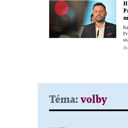
H
P
m
Ka
Pr
st
26
Téma:
volby