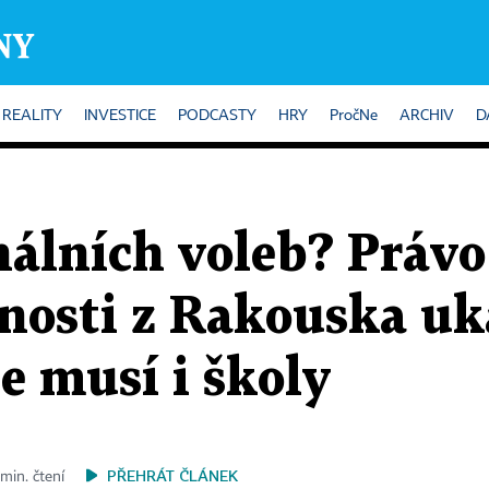
REALITY
INVESTICE
PODCASTY
HRY
PročNe
ARCHIV
D
lních voleb? Právo 
enosti z Rakouska uka
se musí i školy
PŘEHRÁT ČLÁNEK
min. čtení