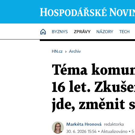
ZPRÁVY
HOME
BYZNYS
NÁZORY
TECH
HN.cz
›
Archiv
Téma komuná
16 let. Zkuš
jde, změnit 
Markéta Hronová
redaktorka
30. 6. 2026 15:54 ▪ Aktualizováno ▪ 5 