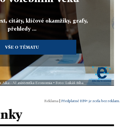
xt, citáty, klíčové okamžiky, grafy,
přehledy ...
VŠE O TÉMATU
a Aika - AI asistentka Economia • Foto: Lukáš Bíba
|
Předplatné HN+ je zcela bez reklam.
ánky