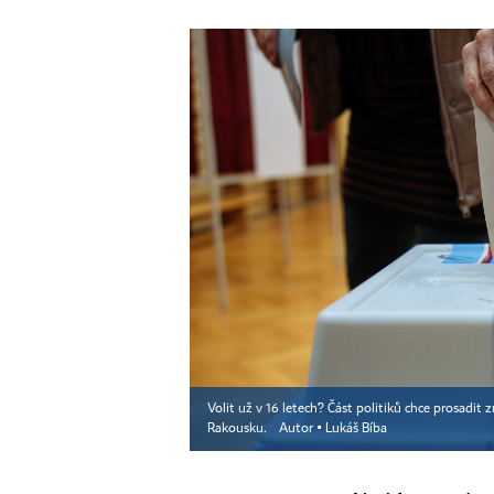
Volit už v 16 letech? Část politiků chce prosad
Rakousku.
Autor ▪
Lukáš Bíba