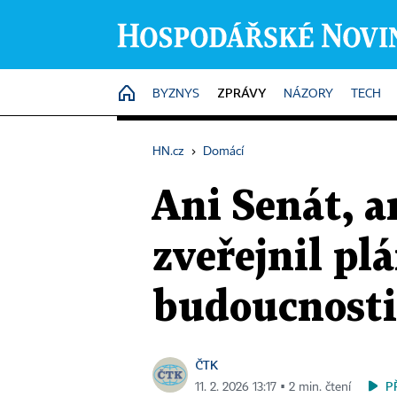
ZPRÁVY
HOME
BYZNYS
NÁZORY
TECH
HN.cz
›
Domácí
Ani Senát, a
zveřejnil pl
budoucnosti
ČTK
P
11. 2. 2026 13:17 ▪ 2 min. čtení