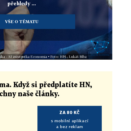
přehledy ...
VŠE O TÉMATU
Aika - AI asistentka Economia • Foto: HN - Lukáš Bíba
ma. Když si předplatíte HN,
echny naše články
.
ZA 80 KČ
s mobilní aplikací
a bez reklam