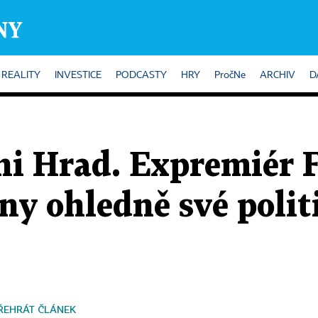
REALITY
INVESTICE
PODCASTY
HRY
PročNe
ARCHIV
D
ni Hrad. Expremiér F
ány ohledně své polit
ŘEHRÁT ČLÁNEK