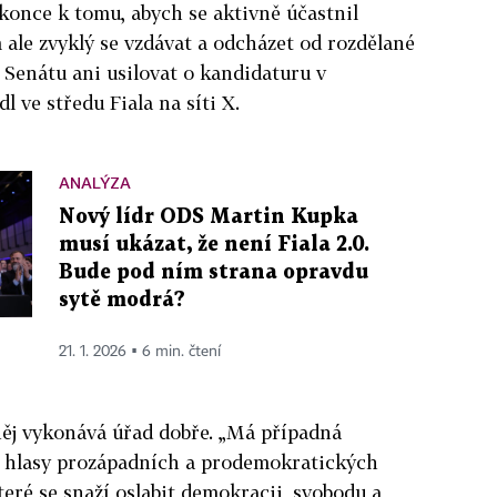
konce k tomu, abych se aktivně účastnil
 ale zvyklý se vzdávat a odcházet od rozdělané
Senátu ani usilovat o kandidaturu v
l ve středu Fiala na síti X.
ANALÝZA
Nový lídr ODS Martin Kupka
musí ukázat, že není Fiala 2.0.
Bude pod ním strana opravdu
sytě modrá?
21. 1. 2026 ▪ 6 min. čtení
ěj vykonává úřad dobře. „Má případná
la hlasy prozápadních a prodemokratických
teré se snaží oslabit demokracii, svobodu a