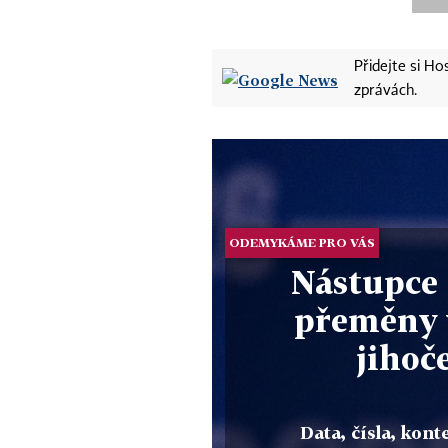
Přidejte si H
zprávách.
ODEMYKÁME PRO VÁS
Nástupce 
přeměny 
jihoč
Data, čísla, konte