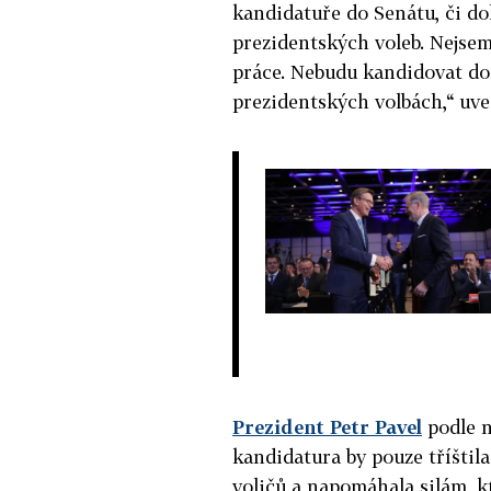
kandidatuře do Senátu, či do
prezidentských voleb. Nejsem
práce. Nebudu kandidovat do 
prezidentských volbách,“ uved
Prezident Petr Pavel
podle n
kandidatura by pouze tříšti
voličů a napomáhala silám, k