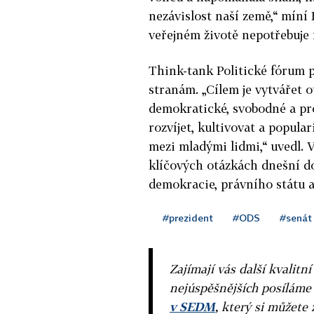
nezávislost naší země,“ míní F
veřejném životě nepotřebuje 
Think-tank Politické fórum 
stranám. „Cílem je vytvářet 
demokratické, svobodné a pro
rozvíjet, kultivovat a popul
mezi mladými lidmi,“ uvedl.
klíčových otázkách dnešní do
demokracie, právního státu a 
#prezident
#ODS
#senát
Zajímají vás další kvalit
nejúspěšnějších posíláme
v SEDM
, který si můžete 