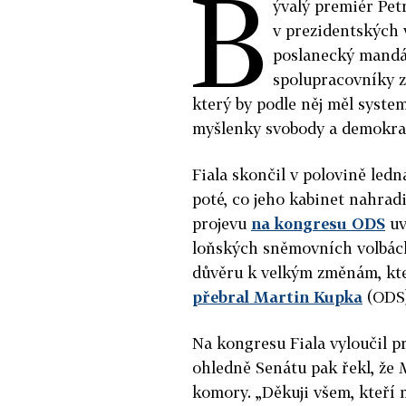
B
ývalý premiér Pet
v prezidentských 
poslanecký mandá
spolupracovníky z
který by podle něj měl system
myšlenky svobody a demokrac
Fiala skončil v polovině ledn
poté, co jeho kabinet nahrad
projevu
na kongresu ODS
uv
loňských sněmovních volbách,
důvěru k velkým změnám, kte
přebral Martin Kupka
(ODS)
Na kongresu Fiala vyloučil 
ohledně Senátu pak řekl, že 
komory. „Děkuji všem, kteří 