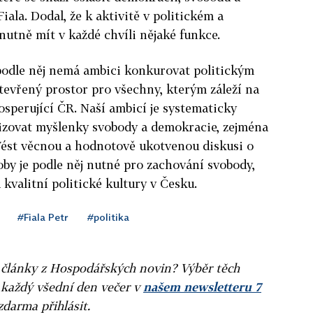
iala. Dodal, že k aktivitě v politickém a
nutně mít v každé chvíli nějaké funkce.
podle něj nemá ambici konkurovat politickým
otevřený prostor pro všechny, kterým záleží na
sperující ČR. Naší ambicí je systematicky
arizovat myšlenky svobody a demokracie, zejména
 Vést věcnou a hodnotově ukotvenou diskusi o
by je podle něj nutné pro zachování svobody,
kvalitní politické kultury v Česku.
#Fiala Petr
#politika
ní články z Hospodářských novin? Výběr těch
 každý všední den večer v
našem newsletteru 7
zdarma přihlásit.