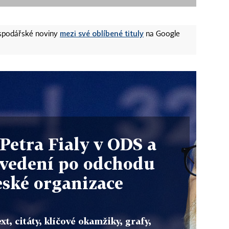
mezi své oblíbené tituly
ospodářské noviny
na Google
Petra Fialy v ODS a
vedení po odchodu
eské organizace
xt, citáty, klíčové okamžiky, grafy,