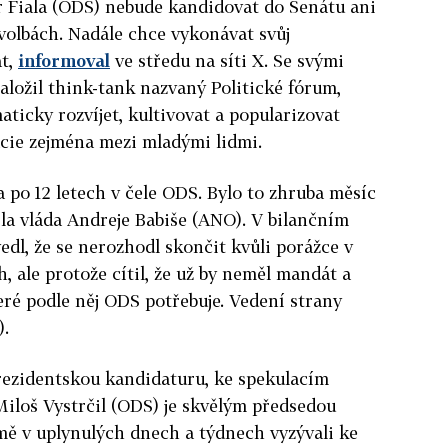
r Fiala (ODS) nebude kandidovat do Senátu ani
volbách. Nadále chce vykonávat svůj
t,
informoval
ve středu na síti X. Se svými
aložil think-tank nazvaný Politické fórum,
aticky rozvíjet, kultivovat a popularizovat
ie zejména mezi mladými lidmi.
a po 12 letech v čele ODS. Bylo to zhruba měsíc
ila vláda Andreje Babiše (ANO). V bilančním
edl, že se nerozhodl skončit kvůli porážce v
 ale protože cítil, že už by neměl mandát a
ré podle něj ODS potřebuje. Vedení strany
.
prezidentskou kandidaturu, ke spekulacím
Miloš Vystrčil (ODS) je skvělým předsedou
mě v uplynulých dnech a týdnech vyzývali ke