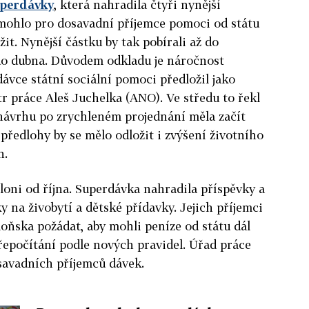
uperdávky
, která nahradila čtyři nynější
 mohlo pro dosavadní příjemce pomoci od státu
žit. Nynější částku by tak pobírali až do
do dubna. Důvodem odkladu je náročnost
ávce státní sociální pomoci předložil jako
 práce Aleš Juchelka (ANO). Ve středu to řekl
ávrhu po zrychleném projednání měla začít
 předlohy by se mělo odložit i zvýšení životního
n.
loni od října. Superdávka nahradila příspěvky a
y na živobytí a dětské přídavky. Jejich příjemci
oňska požádat, aby mohli peníze od státu dál
řepočítání podle nových pravidel. Úřad práce
savadních příjemců dávek.