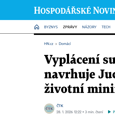
ZPRÁVY
HOME
BYZNYS
NÁZORY
TECH
HN.cz
›
Domácí
Vyplácení su
navrhuje Juc
životní mi
ČTK
28. 1. 2026 12:22 ▪ 3 min. čtení