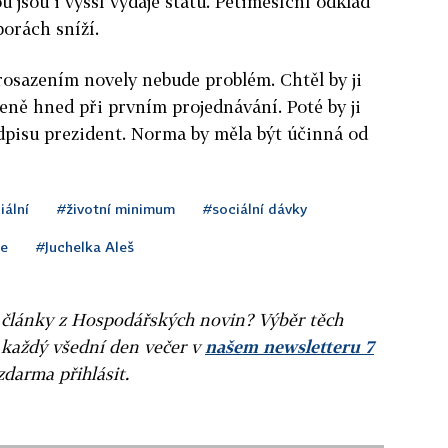
u jsou i vyšší výdaje státu. Pětiměsíční odklad
orách sníží.
rosazením novely nebude problém. Chtěl by ji
ně hned při prvním projednávání. Poté by ji
dpisu prezident. Norma by měla být účinná od
iální
#životní minimum
#sociální dávky
ce
#Juchelka Aleš
ní články z Hospodářských novin? Výběr těch
 každý všední den večer v
našem newsletteru 7
zdarma přihlásit.