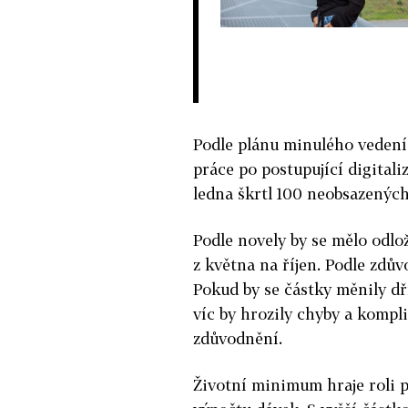
Podle plánu minulého vedení 
práce po postupující digitali
ledna škrtl 100 neobsazených
Podle novely by se mělo odlo
z května na říjen. Podle zdů
Pokud by se částky měnily dř
víc by hrozily chyby a komplik
zdůvodnění.
Životní minimum hraje roli p