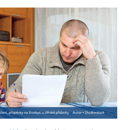
lení, příspěvky na živobytí a dětské přídavky.
Autor ▪
Shutterstock