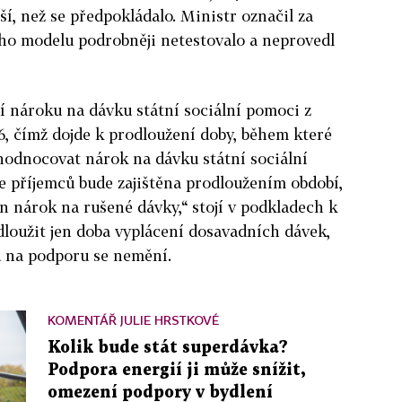
í, než se předpokládalo. Ministr označil za
ého modelu podrobněji netestovalo a neprovedl
í nároku na dávku státní sociální pomoci z
, čímž dojde k prodloužení doby, během které
odnocovat nárok na dávku státní sociální
e příjemců bude zajištěna prodloužením období,
 nárok na rušené dávky,“ stojí v podkladech k
dloužit jen doba vyplácení dosavadních dávek,
 na podporu se nemění.
KOMENTÁŘ JULIE HRSTKOVÉ
Kolik bude stát superdávka?
Podpora energií ji může snížit,
omezení podpory v bydlení