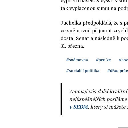
výpočtu dávek. S vyšší částko
tak vyplacenou sumu na podp
Juchelka předpokládá, že s p
ve sněmovně přijmout zrychle
dostal Senát a následně k po
31. března.
#sněmovna
#peníze
#soc
#sociální politika
#úřad prá
Zajímají vás další kvalit
nejúspěšnějších posíláme
v SEDM
, který si můžete 