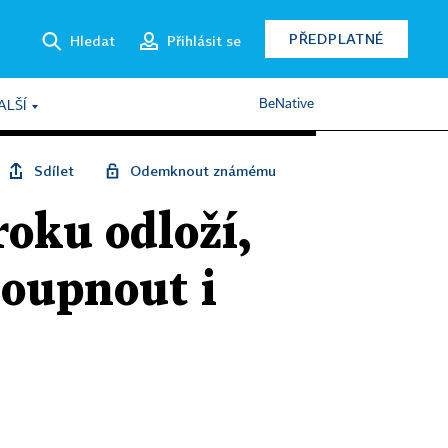
PŘEDPLATNÉ
Hledat
Přihlásit se
BeNative
ALŠÍ
Sdílet
Odemknout známému
roku odloží,
toupnout i