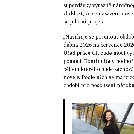
superdávky výrazně náročnějš
zbrklost, že se nasazení nov
se pilotní projekt.
„Navrhuje se posunout obdob
dubna 2026 na červenec 2026
Úřad práce ČR bude moci vyh
pomoci. Kontinuita v podpoř
během kterého bude zachován
novele. Podle nich se má pro
období pro posouzení nároku