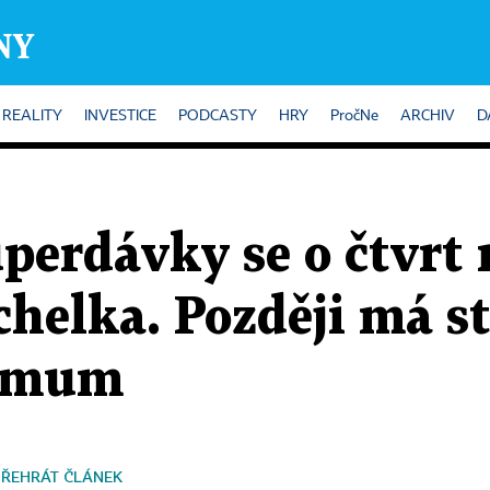
REALITY
INVESTICE
PODCASTY
HRY
PročNe
ARCHIV
D
perdávky se o čtvrt 
helka. Později má s
nimum
PŘEHRÁT ČLÁNEK