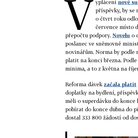
V
yplácení
nové s
příspěvky, by se
o čtvrt roku odlo
července místo 
přepočtu podpory.
Novelu
o d
poslanec ve sněmovně ministr
novinářům. Norma by podle n
platit na konci března. Podle
minima, a to z května na říje
Reforma dávek
začala platit
doplatky na bydlení, příspěvk
měli o superdávku do konce l
pobírat do konce dubna do p
dostal 333 800 žádostí od do