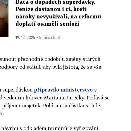
Data o dopadech superdávky.
Peníze dostanou i ti, kteří
nároky nevyužívali, na reformu
doplatí osamělí senioři
19. 12. 2025 ▪ 5 min. čtení
osunout přechodné období u změny starých
dpory od státu), aby byla jistota, že se vše
ou superdávkou
připravilo ministerstvo
v
 vedením lidovce Mariana Jurečky. Podává se
e příjem i majetek. Pobíranou částku si lidé
i.
 návrhu s odkladem termínů je vyřizování