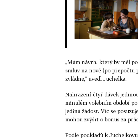
„Mám návrh, který by měl p
smluv na nové (po přepočtu po
zvládne,“ uvedl Juchelka.
Nahrazení čtyř dávek jedin
minulém volebním období pod
jediná žádost. Víc se posuzuj
mohou zvýšit o bonus za prác
Podle podkladů k Juchelkovu