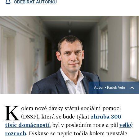
ODEBÍRAT AUTORKU
Autor ▪
Radek Vebr
K
olem nové dávky státní sociální pomoci
(DSSP), která se bude týkat
zhruba 300
tisíc domácností
, byl v posledním roce a půl
velký
rozruch
. Diskuse se nejvíc točila kolem neustále