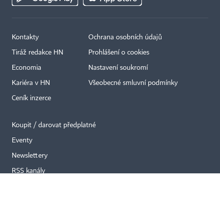
Kontakty
Ochrana osobních údajů
×
Tiráž redakce HN
Prohlášení o cookies
Economia
Nastavení soukromí
Kariéra v HN
Všeobecné smluvní podmínky
Ceník inzerce
Koupit / darovat předplatné
Eventy
Newslettery
RSS kanály
Autorská práva vykonává vydavatel. Bez písemného svolení vydavatele je
zakázáno jakékoli užití částí nebo celku díla, zejména rozmnožování a šíření