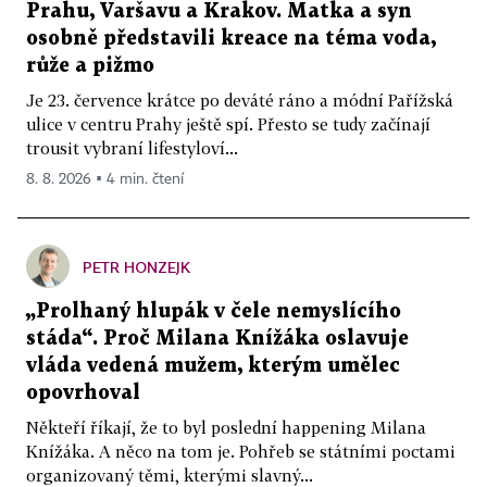
Prahu, Varšavu a Krakov. Matka a syn
osobně představili kreace na téma voda,
růže a pižmo
Je 23. července krátce po deváté ráno a módní Pařížská
ulice v centru Prahy ještě spí. Přesto se tudy začínají
trousit vybraní lifestyloví...
8. 8. 2026 ▪ 4 min. čtení
PETR HONZEJK
„Prolhaný hlupák v čele nemyslícího
stáda“. Proč Milana Knížáka oslavuje
vláda vedená mužem, kterým umělec
opovrhoval
Někteří říkají, že to byl poslední happening Milana
Knížáka. A něco na tom je. Pohřeb se státními poctami
organizovaný těmi, kterými slavný...