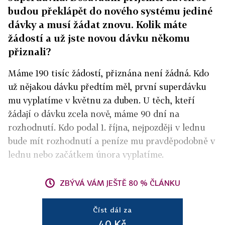
budou překlápět do nového systému jediné
dávky a musí žádat znovu. Kolik máte
žádostí a už jste novou dávku někomu
přiznali?
Máme 190 tisíc žádostí, přiznána není žádná. Kdo
už nějakou dávku předtím měl, první superdávku
mu vyplatíme v květnu za duben. U těch, kteří
žádají o dávku zcela nově, máme 90 dní na
rozhodnutí. Kdo podal 1. října, nejpozději v lednu
bude mít rozhodnutí a peníze mu pravděpodobně v
lednu nebo začátkem února vyplatíme.
ZBÝVÁ VÁM JEŠTĚ 80 % ČLÁNKU
Číst dál za
40 Kč