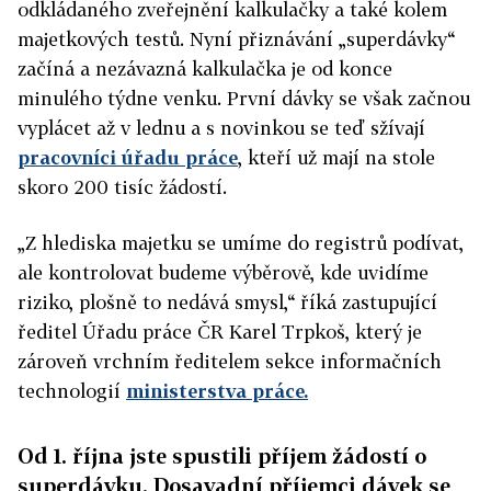
odkládaného zveřejnění kalkulačky a také kolem
majetkových testů. Nyní přiznávání „superdávky“
začíná a nezávazná kalkulačka je od konce
minulého týdne venku. První dávky se však začnou
vyplácet až v lednu a s novinkou se teď sžívají
pracovníci úřadu práce
, kteří už mají na stole
skoro 200 tisíc žádostí.
„Z hlediska majetku se umíme do registrů podívat,
ale kontrolovat budeme výběrově, kde uvidíme
riziko, plošně to nedává smysl,“ říká zastupující
ředitel Úřadu práce ČR Karel Trpkoš, který je
zároveň
vrchním ředitelem sekce informačních
technologií
ministerstva práce.
Od 1. října jste spustili příjem žádostí o
superdávku. Dosavadní příjemci dávek se