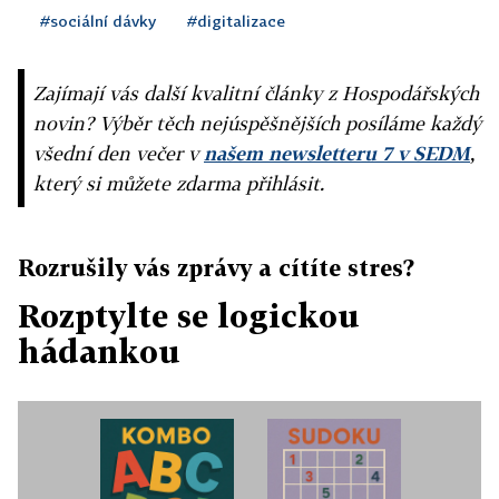
#sociální dávky
#digitalizace
Zajímají vás další kvalitní články z Hospodářských
novin? Výběr těch nejúspěšnějších posíláme každý
všední den večer v
našem newsletteru 7 v SEDM
,
který si můžete zdarma přihlásit.
Rozrušily vás zprávy a cítíte stres?
Rozptylte se logickou
hádankou