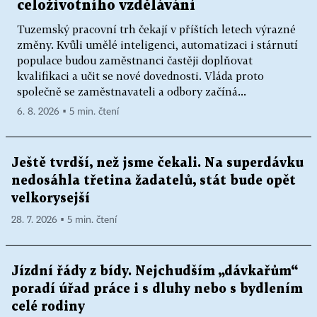
celoživotního vzdělávání
Tuzemský pracovní trh čekají v příštích letech výrazné
změny. Kvůli umělé inteligenci, automatizaci i stárnutí
populace budou zaměstnanci častěji doplňovat
kvalifikaci a učit se nové dovednosti. Vláda proto
společně se zaměstnavateli a odbory začíná...
6. 8. 2026 ▪ 5 min. čtení
Ještě tvrdší, než jsme čekali. Na superdávku
nedosáhla třetina žadatelů, stát bude opět
velkorysejší
28. 7. 2026 ▪ 5 min. čtení
Jízdní řády z bídy. Nejchudším „dávkařům“
poradí úřad práce i s dluhy nebo s bydlením
celé rodiny