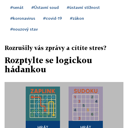
#senát
#Ústavní soud
#ústavní stížnost
#koronavirus
#covid-19
#zákon
#nouzový stav
Rozrušily vás zprávy a cítíte stres?
Rozptylte se logickou
hádankou
HRÁT
HRÁT