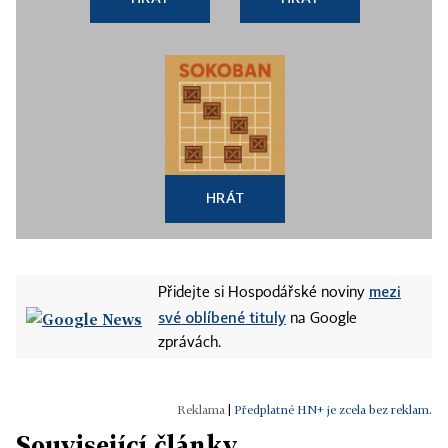
HRÁT
mezi
Přidejte si Hospodářské noviny
své oblíbené tituly
na Google
zprávách.
|
Předplatné HN+ je zcela bez reklam.
Související články