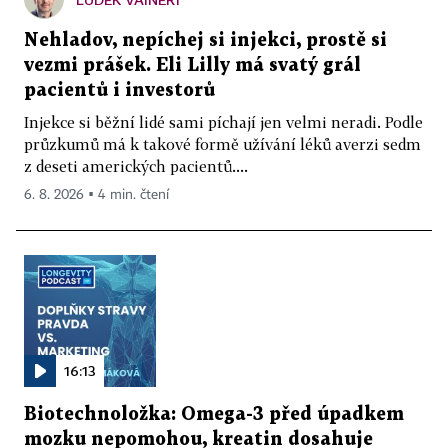
Nehladov, nepíchej si injekci, prostě si
vezmi prášek. Eli Lilly má svatý grál
pacientů i investorů
Injekce si běžní lidé sami píchají jen velmi neradi. Podle
průzkumů má k takové formě užívání léků averzi sedm
z deseti amerických pacientů....
6. 8. 2026 ▪ 4 min. čtení
16:13
Biotechnoložka: Omega-3 před úpadkem
mozku nepomohou, kreatin dosahuje