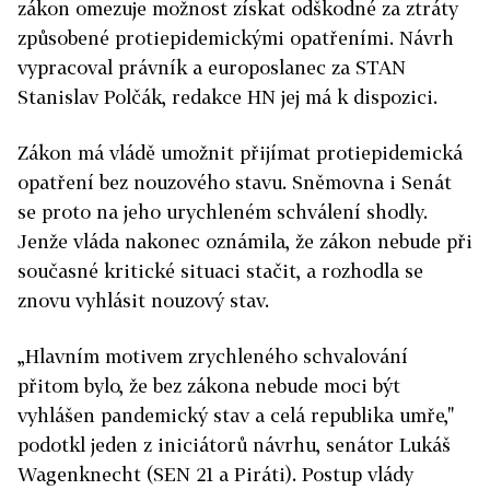
zákon omezuje možnost získat odškodné za ztráty
způsobené protiepidemickými opatřeními. Návrh
vypracoval právník a europoslanec za STAN
Stanislav Polčák, redakce HN jej má k dispozici.
Zákon má vládě umožnit přijímat protiepidemická
opatření bez nouzového stavu. Sněmovna i Senát
se proto na jeho urychleném schválení shodly.
Jenže vláda nakonec oznámila, že zákon nebude při
současné kritické situaci stačit, a rozhodla se
znovu vyhlásit nouzový stav.
„Hlavním motivem zrychleného schvalování
přitom bylo, že bez zákona nebude moci být
vyhlášen pandemický stav a celá republika umře,"
podotkl jeden z iniciátorů návrhu, senátor Lukáš
Wagenknecht (SEN 21 a Piráti). Postup vlády