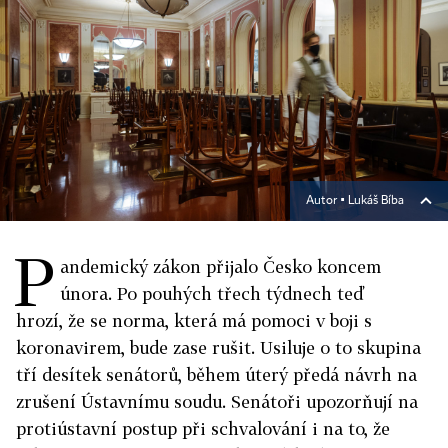
Autor ▪
Lukáš Bíba
P
andemický zákon přijalo Česko koncem
února. Po pouhých třech týdnech teď
hrozí, že se norma, která má pomoci v boji s
koronavirem, bude zase rušit. Usiluje o to skupina
tří desítek senátorů, během úterý předá návrh na
zrušení Ústavnímu soudu. Senátoři upozorňují na
protiústavní postup při schvalování i na to, že