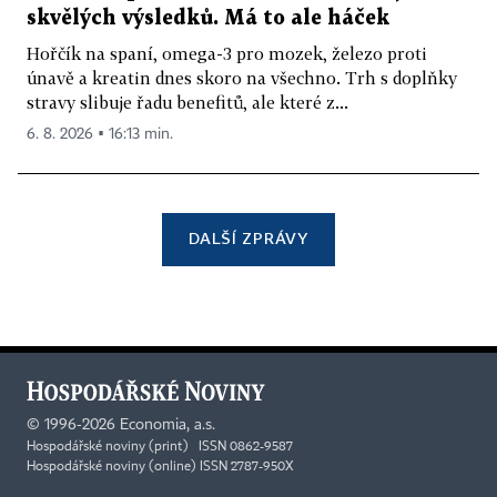
skvělých výsledků. Má to ale háček
Hořčík na spaní, omega-3 pro mozek, železo proti
únavě a kreatin dnes skoro na všechno. Trh s doplňky
stravy slibuje řadu benefitů, ale které z...
6. 8. 2026 ▪ 16:13 min.
DALŠÍ ZPRÁVY
©
1996-2026
Economia, a.s.
Hospodářské noviny (print) ISSN 0862-9587
Hospodářské noviny (online) ISSN 2787-950X