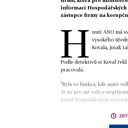
firmě, která pro ministers
informací Hospodářských nov
zástupce firmy na korupčn
H
nutí ANO má svo
vysokého úřední
Kovala, jinak t
Podle detektivů si Koval řekl
pracovala.
"Byla to funkce, kde máte vel
Je to pro mě velice nepříjemné
Koval Hospodářským noviná
ZBÝ