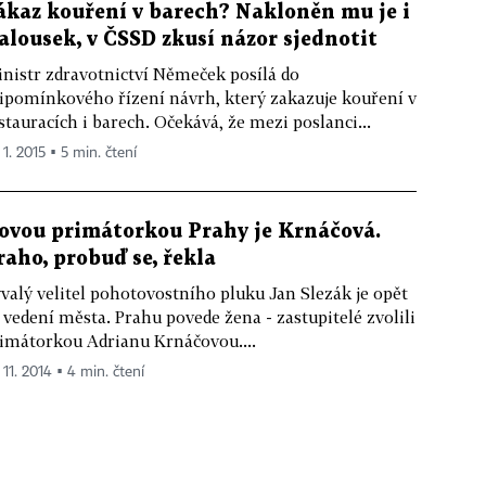
ákaz kouření v barech? Nakloněn mu je i
alousek, v ČSSD zkusí názor sjednotit
nistr zdravotnictví Němeček posílá do
ipomínkového řízení návrh, který zakazuje kouření v
stauracích i barech. Očekává, že mezi poslanci...
 1. 2015 ▪ 5 min. čtení
ovou primátorkou Prahy je Krnáčová.
raho, probuď se, řekla
valý velitel pohotovostního pluku Jan Slezák je opět
 vedení města. Prahu povede žena - zastupitelé zvolili
imátorkou Adrianu Krnáčovou....
 11. 2014 ▪ 4 min. čtení