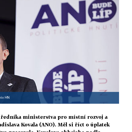
hiv HN
úředníka ministerstva pro místní rozvoj a
dislava Kovala (ANO). Měl si říct o úplatek