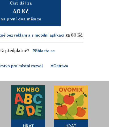
Číst dál za
40 Kč
na první dva měsíce
za 80 Kč.
tné bez reklam a s mobilní aplikací
iž předplatné?
Přihlaste se
rstvo pro místní rozvoj
#Ostrava
HRÁT
HRÁT