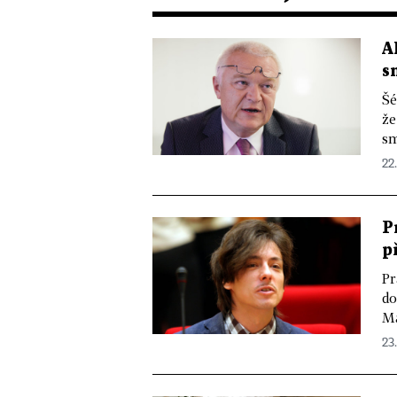
A
s
Šé
že
sm
22.
P
p
Pr
do
Ma
23.