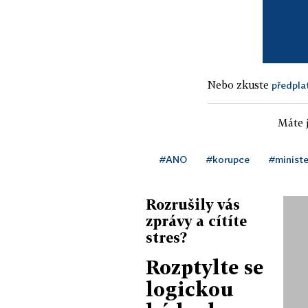
Nebo zkuste
předpla
Máte j
#ANO
#korupce
#ministe
Rozrušily vás
zprávy a cítíte
stres?
Rozptylte se
logickou