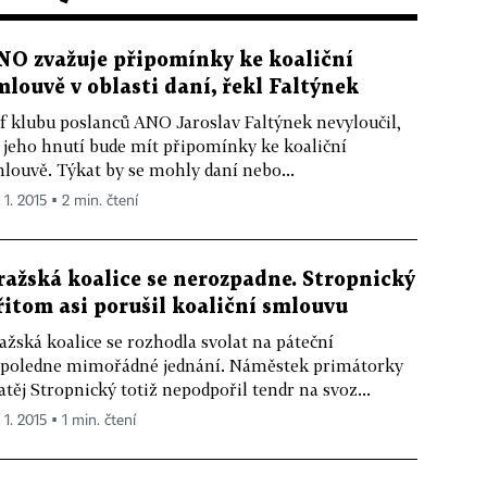
NO zvažuje připomínky ke koaliční
mlouvě v oblasti daní, řekl Faltýnek
f klubu poslanců ANO Jaroslav Faltýnek nevyloučil,
 jeho hnutí bude mít připomínky ke koaliční
louvě. Týkat by se mohly daní nebo...
 1. 2015 ▪ 2 min. čtení
ražská koalice se nerozpadne. Stropnický
řitom asi porušil koaliční smlouvu
ažská koalice se rozhodla svolat na páteční
poledne mimořádné jednání. Náměstek primátorky
těj Stropnický totiž nepodpořil tendr na svoz...
 1. 2015 ▪ 1 min. čtení