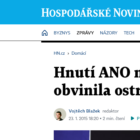
ZPRÁVY
HOME
BYZNYS
NÁZORY
TECH
HN.cz
›
Domácí
Hnutí ANO m
obvinila ost
Vojtěch Blažek
redaktor
P
23. 1. 2015 18:20 ▪ 2 min. čtení