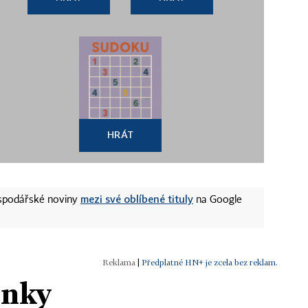
HRÁT
mezi své oblíbené tituly
ospodářské noviny
na Google
|
Předplatné HN+ je zcela bez reklam.
ánky