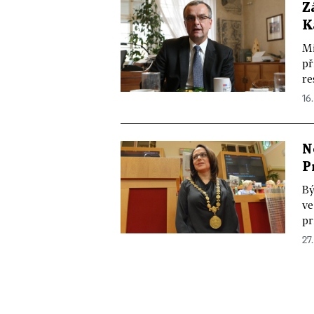
Z
K
Mi
př
re
16.
N
P
Bý
ve
pr
27.