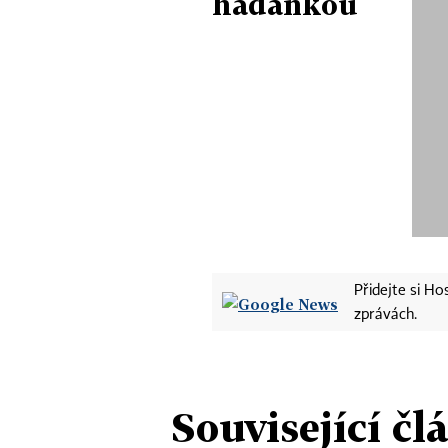
hádankou
Přidejte si H
zprávách.
Související čl