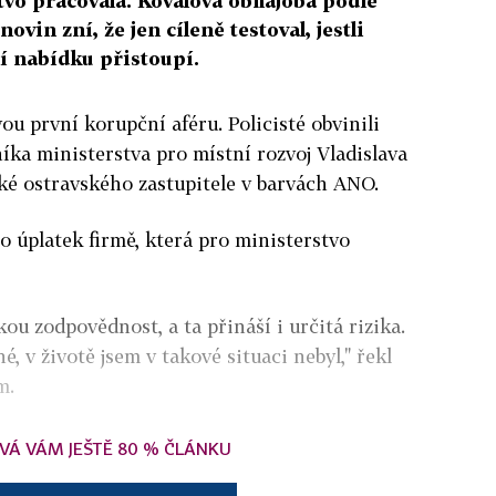
tvo pracovala. Kovalova obhajoba podle
in zní, že jen cíleně testoval, jestli
í nabídku přistoupí.
u první korupční aféru. Policisté obvinili
ka ministerstva pro místní rozvoj Vladislava
aké ostravského zastupitele v barvách ANO.
 o úplatek firmě, která pro ministerstvo
kou zodpovědnost, a ta přináší i určitá rizika.
, v životě jsem v takové situaci nebyl," řekl
m.
VÁ VÁM JEŠTĚ 80 % ČLÁNKU