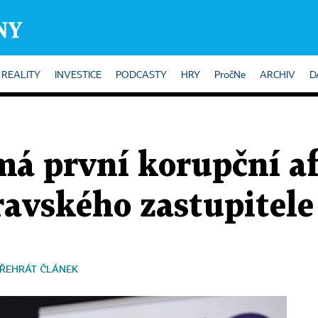
REALITY
INVESTICE
PODCASTY
HRY
PročNe
ARCHIV
D
á první korupční afé
ravského zastupitele
ŘEHRÁT ČLÁNEK