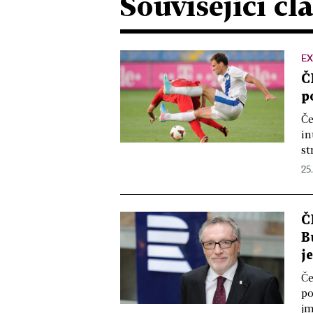
Související čl
EX
Č
p
Če
in
st
25.
Č
B
j
Če
po
jm