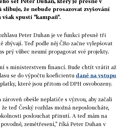
Jeho šéf Peter Duhan, který je přesně v
 slibuje, že nebude prosazovat zvyšování
 však spustí "kampaň".
ozhlasu Peter Duhan je ve funkci přesně tři
tě zbývají. Teď podle něj ČRo začne vylepšovat
as prý vůbec neumí propagovat své projekty.
í s ministerstvem financí. Bude chtít vrátit až
hlasu se do výpočtu koeficientu
daně na vstupu
platky, které jsou přitom od DPH osvobozeny.
ároveň obešle neplatiče s výzvou, aby začali
, že teď Český rozhlas možná neposloucháte,
 okolnosti poslouchat přinutí. A teď mám na
 povodně, zemětřesení," říká Peter Duhan v