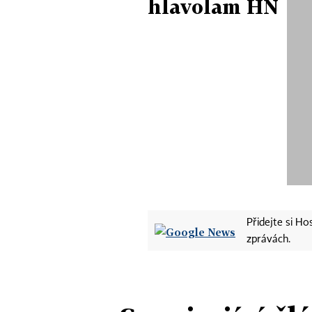
hlavolam HN
Přidejte si H
zprávách.