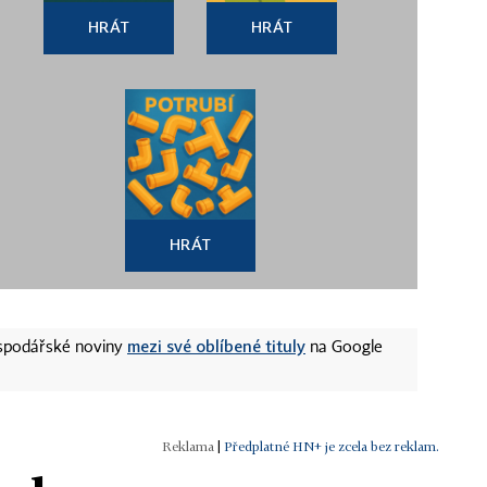
HRÁT
HRÁT
HRÁT
mezi své oblíbené tituly
ospodářské noviny
na Google
|
Předplatné HN+ je zcela bez reklam.