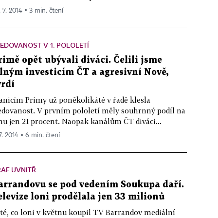
 7. 2014 ▪ 3 min. čtení
EDOVANOST V 1. POLOLETÍ
rimě opět ubývali diváci. Čelili jsme
ilným investicím ČT a agresivní Nově,
vrdí
anicím Primy už poněkolikáté v řadě klesla
edovanost. V prvním pololetí měly souhrnný podíl na
hu jen 21 procent. Naopak kanálům ČT diváci...
7. 2014 ▪ 6 min. čtení
AF UVNITŘ
arrandovu se pod vedením Soukupa daří.
elevize loni prodělala jen 33 milionů
té, co loni v květnu koupil TV Barrandov mediální