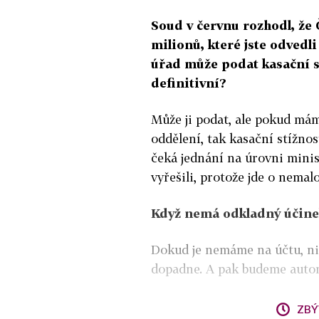
Soud v červnu rozhodl, že
milionů, které jste odved
úřad může podat kasační s
definitivní?
Může ji podat, ale pokud má
oddělení, tak kasační stížno
čeká jednání na úrovni mini
vyřešili, protože jde o nemal
Když nemá odkladný účinek,
Dokud je nemáme na účtu, nic
dopadne. A pak budeme autom
ZBÝ