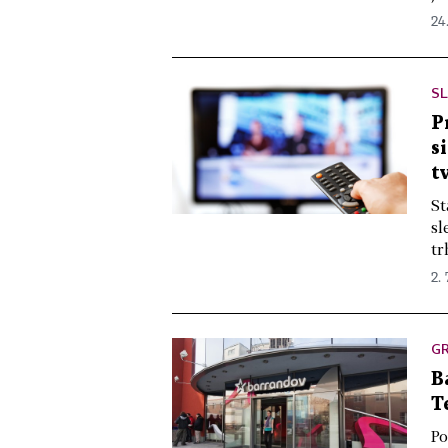
24.
SL
P
s
t
St
sl
tr
2. 
GR
B
T
Po