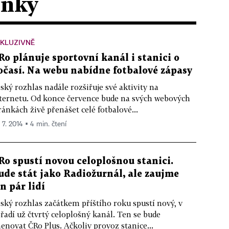
ánky
KLUZIVNĚ
Ro plánuje sportovní kanál i stanici o
očasí. Na webu nabídne fotbalové zápasy
ský rozhlas nadále rozšiřuje své aktivity na
ternetu. Od konce července bude na svých webových
ránkách živě přenášet celé fotbalové...
 7. 2014 ▪ 4 min. čtení
Ro spustí novou celoplošnou stanici.
ude stát jako Radiožurnál, ale zaujme
en pár lidí
ský rozhlas začátkem příštího roku spustí nový, v
řadí už čtvrtý celoplošný kanál. Ten se bude
enovat ČRo Plus. Ačkoliv provoz stanice...