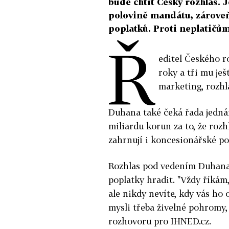
bude chtít Český rozhlas. 
polovině mandátu, zároveň
poplatků. Proti neplatičům
Ř
editel Českého r
roky a tři mu ješ
marketing, rozhl
Duhana také čeká řada jednán
miliardu korun za to, že roz
zahrnují i koncesionářské po
Rozhlas pod vedením Duhana z
poplatky hradit. "Vždy říkám
ale nikdy nevíte, kdy vás ho
mysli třeba živelné pohromy,
rozhovoru pro IHNED.cz.