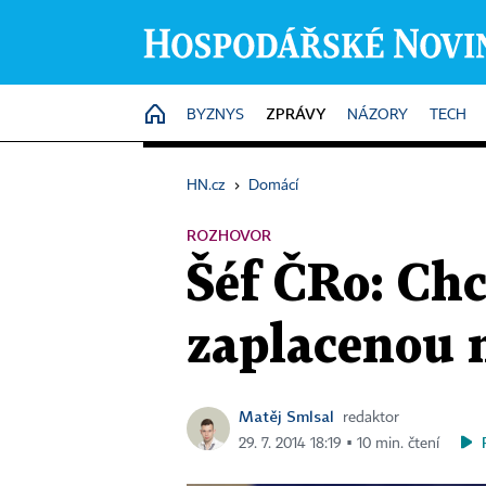
ZPRÁVY
HOME
BYZNYS
NÁZORY
TECH
HN.cz
›
Domácí
ROZHOVOR
Šéf ČRo: Chc
zaplacenou 
Matěj Smlsal
redaktor
29. 7. 2014 18:19 ▪ 10 min. čtení