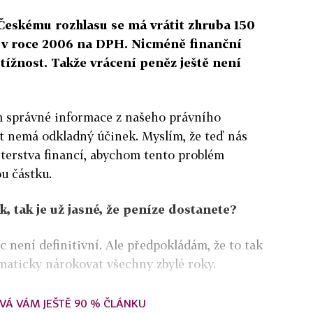
 Českému rozhlasu se má vrátit zhruba 150
li v roce 2006 na DPH. Nicméně finanční
tížnost. Takže vrácení peněz ještě není
m správné informace z našeho právního
st nemá odkladný účinek. Myslím, že teď nás
sterstva financí, abychom tento problém
ou částku.
 tak je už jasné, že peníze dostanete?
 není definitivní. Ale předpokládám, že to tak
aticky nárokovat všechny zbylé roky.
VÁ VÁM JEŠTĚ 90 % ČLÁNKU