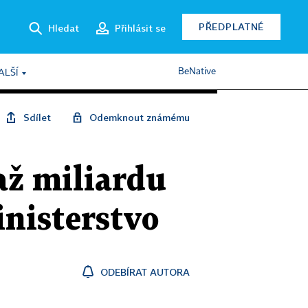
PŘEDPLATNÉ
Hledat
Přihlásit se
BeNative
ALŠÍ
Sdílet
Odemknout známému
až miliardu
nisterstvo
ODEBÍRAT AUTORA