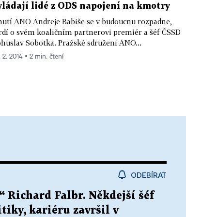
vládají lidé z ODS napojení na kmotry
utí ANO Andreje Babiše se v budoucnu rozpadne,
rdí o svém koaličním partnerovi premiér a šéf ČSSD
huslav Sobotka. Pražské sdružení ANO...
. 2. 2014 ▪ 2 min. čtení
ODEBÍRAT
“ Richard Falbr. Někdejší šéf
tiky, kariéru završil v