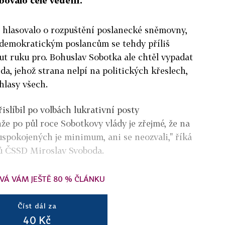
ovalo celé vedení.
tě hlasovalo o rozpuštění poslanecké sněmovny,
demokratickým poslancům se tehdy příliš
t ruku pro. Bohuslav Sobotka ale chtěl vypadat
eda, jehož strana nelpí na politických křeslech,
 hlasy všech.
islíbil po volbách lukrativní posty
e po půl roce Sobotkovy vlády je zřejmé, že na
uspokojených je minimum, ani se neozvali," říká
ců ČSSD Miroslav Svoboda.
VÁ VÁM JEŠTĚ 80 % ČLÁNKU
Číst dál za
40 Kč