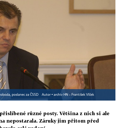
voboda, poslanec za ČSSD
Autor ▪
archiv HN – František Vlček
řislíbené různé posty. Většina z nich si ale
rana nepostarala. Záruky jim přitom před