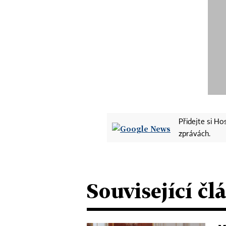
Přidejte si H
zprávách.
Související čl