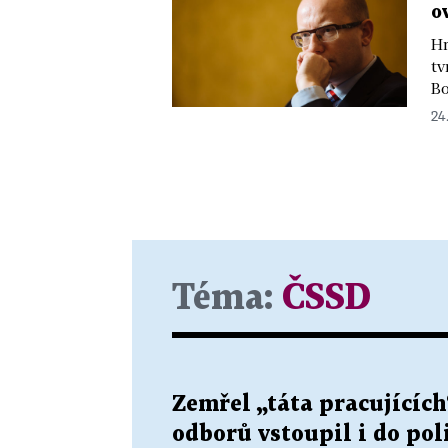
o
Hn
tv
Bo
24
Téma:
ČSSD
Zemřel „táta pracujících
odborů vstoupil i do poli