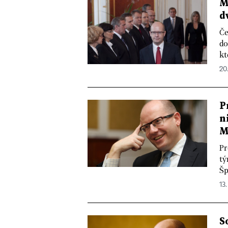
M
d
Če
do
kt
20
P
n
M
Pr
tý
Šp
13.
S