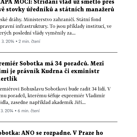
APA MOCI: Střídání vlád už smetlo přes
vě stovky úředníků a státních manažerů
ské dráhy. Ministerstvo zahraničí. Státní fond
pravní infrastruktury. To jsou příklady institucí, ve
erých poslední vlády vyměnily za...
. 3. 2014 ▪ 2 min. čtení
remiér Sobotka má 34 poradců. Mezi
imi je právník Kudrna či exministr
ertlík
emiérovi Bohuslavu Sobotkovi bude radit 34 lidí. V
mu poradců, kterému šéfuje expremiér Vladimír
idla, zasedne například akademik Jiří...
 3. 2014 ▪ 6 min. čtení
obotka: ANO se rozpadne. V Praze ho