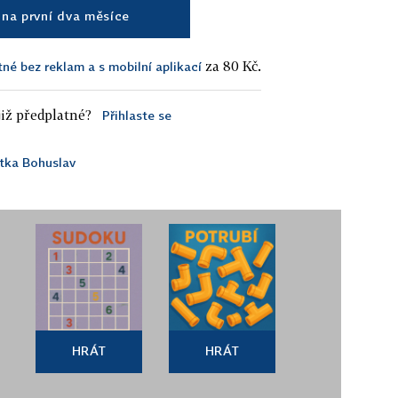
na první dva měsíce
za 80 Kč.
tné bez reklam a s mobilní aplikací
iž předplatné?
Přihlaste se
tka Bohuslav
HRÁT
HRÁT