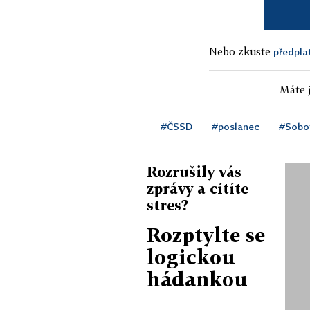
Nebo zkuste
předpla
Máte j
#ČSSD
#poslanec
#Sobo
Rozrušily vás
zprávy a cítíte
stres?
Rozptylte se
logickou
hádankou