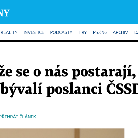
REALITY
INVESTICE
PODCASTY
HRY
PročNe
ARCHIV
D
že se o nás postarají,
i bývalí poslanci ČSS
PŘEHRÁT ČLÁNEK