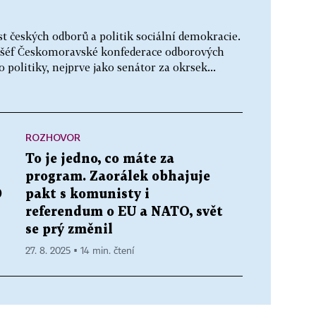
t českých odborů a politik sociální demokracie.
l šéf Českomoravské konfederace odborových
o politiky, nejprve jako senátor za okrsek...
ROZHOVOR
To je jedno, co máte za
program. Zaorálek obhajuje
D
pakt s komunisty i
referendum o EU a NATO, svět
se prý změnil
27. 8. 2025 ▪ 14 min. čtení