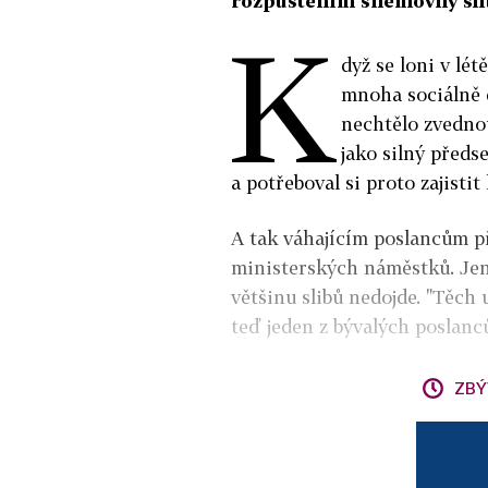
rozpuštěním sněmovny slib
K
dyž se loni v lé
mnoha sociálně 
nechtělo zvednou
jako silný předs
a potřeboval si proto zajistit
A tak váhajícím poslancům př
ministerských náměstků. Jenž
většinu slibů nedojde. "Těch 
teď jeden z bývalých poslan
ZBÝ