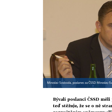
Miroslav Svoboda, poslanec za ČSSD Miroslav S
Bývalí poslanci ČSSD měli p
teď stěžuje, že se o ně st