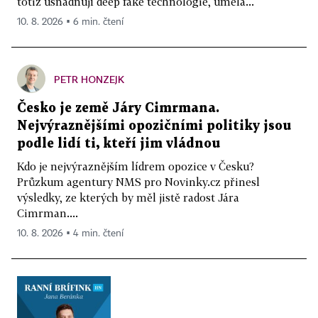
totiž usnadňují deep fake technologie, umělá...
10. 8. 2026 ▪ 6 min. čtení
PETR HONZEJK
Česko je země Járy Cimrmana.
Nejvýraznějšími opozičními politiky jsou
podle lidí ti, kteří jim vládnou
Kdo je nejvýraznějším lídrem opozice v Česku?
Průzkum agentury NMS pro Novinky.cz přinesl
výsledky, ze kterých by měl jistě radost Jára
Cimrman....
10. 8. 2026 ▪ 4 min. čtení