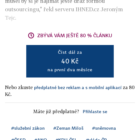
musel by si je najímat ještě dráž formou
outsourcingu," řekl serveru IHNED.cz Jeroným
Tejc.
ZBÝVÁ VÁM JEŠTĚ 80 % ČLÁNKU
Číst dál za
40 Kč
na první dva měsíce
Nebo zkuste
za 80
předplatné bez reklam a s mobilní aplikací
Kč.
Máte již předplatné?
Přihlaste se
#služební zákon
#Zeman Miloš
#sněmovna
#ČSSD
#ANO
#KDU-ČSL
#vláda ČR