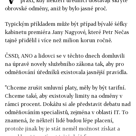
praxi, kdy někteří úředníci dostávají skrytě
obrovské odměny, aniž by bylo jasné proč.
Typickým příkladem může být případ bývalé šéfky
kabinetu premiéra Jany Nagyové, které Petr Nečas
tajně přidělil i více než milion korun ročně.
ČSSD, ANO a lidovci se v těchto dnech domluvili
na úpravě novely služebního zákona tak, aby pro
odměňování úředníků existovala jasnější pravidla.
"Chceme zrušit smluvní platy, měly by být tarifní.
Chceme také, aby existovaly limity na odměny v
rámci procent. Dokážu si ale představit debatu nad
odměňováním specialistů, zejména v oblasti IT. To
znamená, že někteří lidé budou lépe placení,
protože jinak by je stát neměl možnost získat a