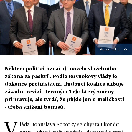
Autor ▪
ČTK
Někteří politici označují novelu služebního
zákona za paskvil. Podle Rusnokovy vlády je
dokonce protiústavní. Budoucí koalice slibuje
zásadní revizi. Jeroným Tejc, který změny
připravuje, ale tvrdí, že půjde jen o maličkosti
- třeba snížení bonusů.
V
láda Bohuslava Sobotky se chystá ukončit