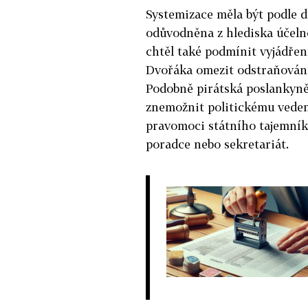
Systemizace měla být podle 
odůvodněna z hlediska účelnos
chtěl také podmínit vyjádře
Dvořáka omezit odstraňován
Podobně pirátská poslankyně
znemožnit politickému vedení
pravomoci státního tajemníka
poradce nebo sekretariát.