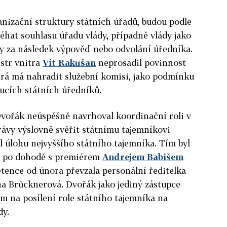
nizační struktury státních úřadů, budou podle
hat souhlasu úřadu vlády, případně vlády jako
ěly za následek výpověď nebo odvolání úředníka.
str vnitra
Vít Rakušan
neprosadil povinnost
erá má nahradit služební komisi, jako podmínku
ucích státních úředníků.
vořák neúspěšně navrhoval koordinační roli v
právy výslovně svěřit státnímu tajemníkovi
il úlohu nejvyššího státního tajemníka. Tím byl
rý po dohodě s premiérem
Andrejem Babišem
tence od února převzala personální ředitelka
na Brücknerová. Dvořák jako jediný zástupce
m na posílení role státního tajemníka na
dy.