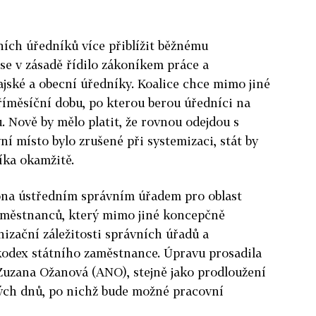
ích úředníků více přiblížit běžnému
se v zásadě řídilo zákoníkem práce a
jské a obecní úředníky. Koalice chce mimo jiné
tříměsíční dobu, po kterou berou úředníci na
. Nově by mělo platit, že rovnou odejdou s
 místo bylo zrušené při systemizaci, stát by
íka okamžitě.
ona ústředním správním úřadem pro oblast
aměstnanců, který mimo jiné koncepčně
nizační záležitosti správních úřadů a
kodex státního zaměstnance. Úpravu prosadila
Zuzana Ožanová (ANO), stejně jako prodloužení
ých dnů, po nichž bude možné pracovní