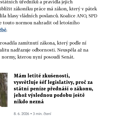
tátních úředníků a pravidla jejich
blížit zákoníku práce má zákon, který v pátek
ila hlasy vládních poslanců. Koalice ANO, SPD
e touto normou nahradit od letošního
žbě
.
osadila zamítnutí zákona, který podle ní
ajalitu nadřazuje odbornosti. Neuspěla až na
i normy, kterou nyní posoudí Senát.
Mám letité zkušenosti,
vysvětluje šéf legislativy, proč za
státní peníze přednáší o zákonu,
jehož výslednou podobu ještě
nikdo nezná
8. 6. 2026 ▪ 3 min. čtení