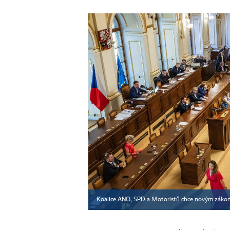
Koalice ANO, SPD a Motoristů chce novým zákone