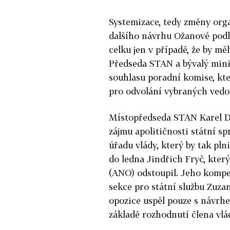
Systemizace, tedy změny orga
dalšího návrhu Ožanové podlé
celku jen v případě, že by m
Předseda STAN a bývalý mini
souhlasu poradní komise, kt
pro odvolání vybraných vedo
Místopředseda STAN Karel D
zájmu apolitičnosti státní s
úřadu vlády, který by tak pln
do ledna Jindřich Fryč, kte
(ANO) odstoupil. Jeho kompe
sekce pro státní službu Zuza
opozice uspěl pouze s návrhe
základě rozhodnutí člena vlá