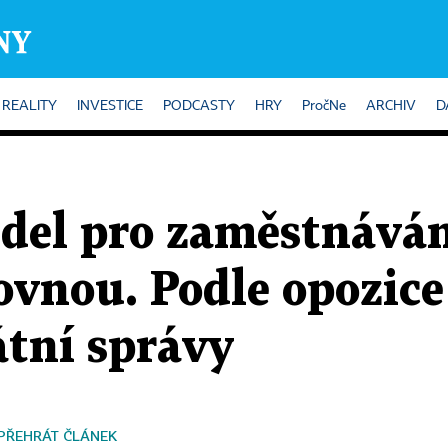
REALITY
INVESTICE
PODCASTY
HRY
PročNe
ARCHIV
D
del pro zaměstnává
ovnou. Podle opozice
tátní správy
PŘEHRÁT ČLÁNEK