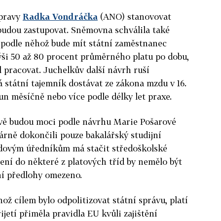
úpravy
Radka Vondráčka
(ANO) stanovovat
budou zastupovat. Sněmovna schválila také
 podle něhož bude mít státní zaměstnanec
ši 50 až 80 procent průměrného platu po dobu,
pracovat. Juchelkův další návrh ruší
 státní tajemník dostávat ze zákona mzdu v 16.
run měsíčně nebo více podle délky let praxe.
ávě budou moci podle návrhu Marie Pošarové
zdárně dokončili pouze bakalářský studijní
dovým úředníkům má stačit středoškolské
zení do některé z platových tříd by nemělo být
í předlohy omezeno.
ož cílem bylo odpolitizovat státní správu, platí
ijetí přiměla pravidla EU kvůli zajištění