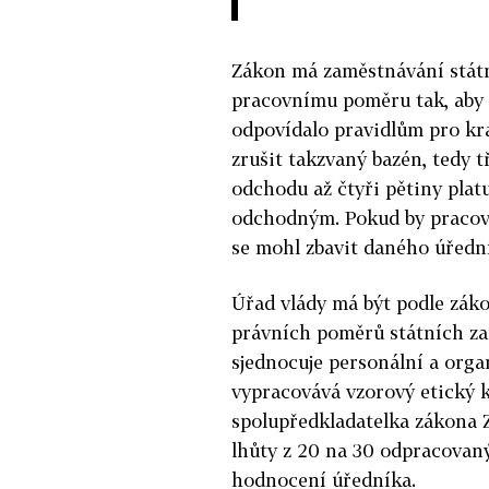
Zákon má zaměstnávání státn
pracovnímu poměru tak, aby 
odpovídalo pravidlům pro kra
zrušit takzvaný bazén, tedy 
odchodu až čtyři pětiny platu
odchodným. Pokud by pracovní
se mohl zbavit daného úředn
Úřad vlády má být podle zák
právních poměrů státních z
sjednocuje personální a orga
vypracovává vzorový etický 
spolupředkladatelka zákona 
lhůty z 20 na 30 odpracovan
hodnocení úředníka.