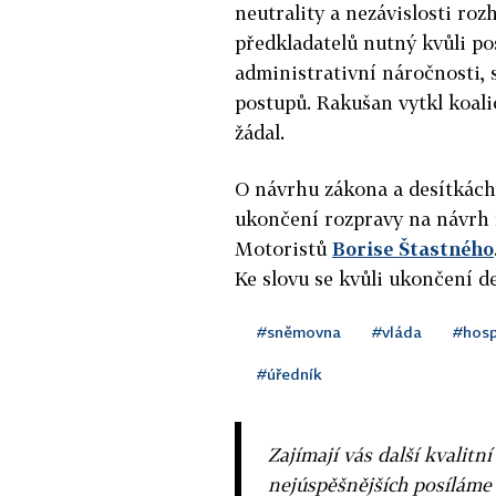
neutrality a nezávislosti ro
předkladatelů nutný kvůli posí
administrativní náročnosti, 
postupů. Rakušan vytkl koalic
žádal.
O návrhu zákona a desítkác
ukončení rozpravy na návrh 
Motoristů
Borise Štastného
Ke slovu se kvůli ukončení d
#sněmovna
#vláda
#hosp
#úředník
Zajímají vás další kvalit
nejúspěšnějších posíláme