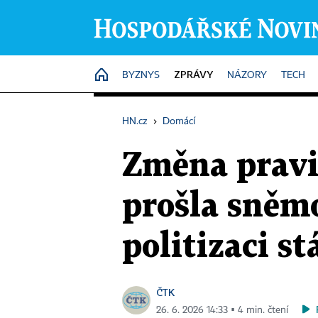
ZPRÁVY
HOME
BYZNYS
NÁZORY
TECH
HN.cz
›
Domácí
Změna pravi
prošla sněm
politizaci s
ČTK
26. 6. 2026 14:33 ▪ 4 min. čtení