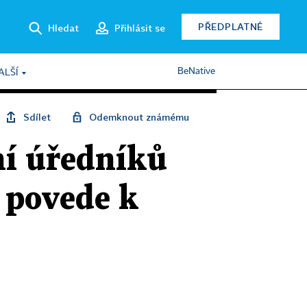
PŘEDPLATNÉ
Hledat
Přihlásit se
BeNative
ALŠÍ
Sdílet
Odemknout známému
ní úředníků
 povede k