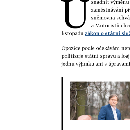
U
snadnit výměnu s
zaměstnávání při
sněmovna schvál
a Motoristů chc
listopadu
zákon o státní slu
Opozice podle očekávání nepr
politizuje státní správu a lo
jednu výjimku ani s úpravam