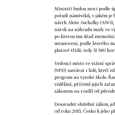
Ministři budou moci podle 
pořadí náměstků, v jakém je 
návrh Aleše Juchelky (ANO),
nárok na náhradu mzdy ve vý
po kterou mu úřad znemožnil 
ustanovení, podle kterého má
platové třídě, tedy 51 580 ko
Vedoucí místo ve státní spr
(SPD) zastávat i lidé, kteří 
program na vysoké škole. Řa
vzdělání, přičemž jejich zařa
zákonem na rozdíl od původn
Dosavadní služební zákon, jeh
od roku 2015. Česko k jeho př