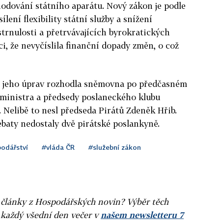
zhodování státního aparátu. Nový zákon je podle
lení flexibility státní služby a snížení
strnulosti a přetrvávajících byrokratických
i, že nevyčíslila finanční dopady změn, o což
h jeho úprav rozhodla sněmovna po předčasném
ministra a předsedy poslaneckého klubu
. Nelibě to nesl předseda Pirátů Zdeněk Hřib.
ebaty nedostaly dvě pirátské poslankyně.
odářství
#vláda ČR
#služební zákon
ní články z Hospodářských novin? Výběr těch
 každý všední den večer v
našem newsletteru 7