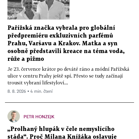
Pařížská značka vybrala pro globální
předpremiéru exkluzivních parfémů
Prahu, Varšavu a Krakov. Matka a syn
osobně představili kreace na téma voda,
růže a pižmo
Je 23. července krátce po deváté ráno a módní Pařížská
ulice v centru Prahy ještě spí. Přesto se tudy začínají
trousit vybraní lifestyloví...
8. 8. 2026 ▪ 4 min. čtení
PETR HONZEJK
„Prolhaný hlupák v čele nemyslícího
stáda“. Proč Milana Knížáka oslavuje