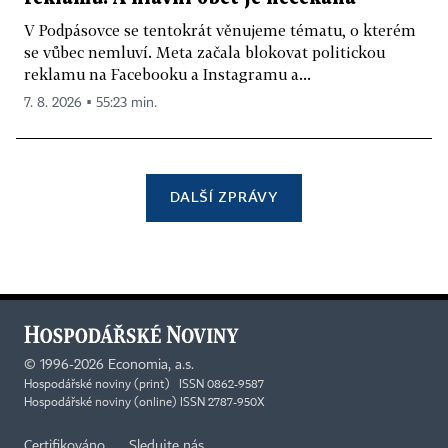
V Podpásovce se tentokrát věnujeme tématu, o kterém
se vůbec nemluví. Meta začala blokovat politickou
reklamu na Facebooku a Instagramu a...
7. 8. 2026 ▪ 55:23 min.
DALŠÍ ZPRÁVY
©
1996-2026
Economia, a.s.
Hospodářské noviny (print) ISSN 0862-9587
Hospodářské noviny (online) ISSN 2787-950X
Certifikováno
Sledujte nás