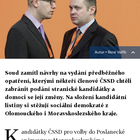
Autor ▪
René Volfík
Soud zamítl návrhy na vydání předběžného
opatření, kterými někteří členové ČSSD chtěli
zabránit podání stranické kandidátky a
domoci se její změny. Na složení kandidátní
listiny si stěžují sociální demokraté z
Olomouckého i Moravskoslezského kraje.
K
andidátky ČSSD pro volby do Poslanecké