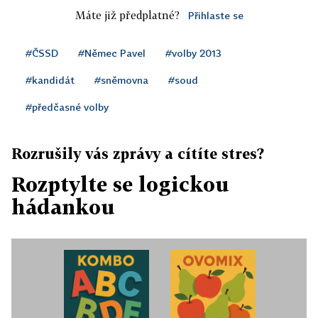
Máte již předplatné?
Přihlaste se
#ČSSD
#Němec Pavel
#volby 2013
#kandidát
#sněmovna
#soud
#předčasné volby
Rozrušily vás zprávy a cítíte stres?
Rozptylte se logickou
hádankou