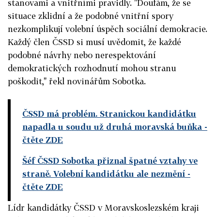
stanovami a vnitřními pravidly. "Doufám, že se
situace zklidní a že podobné vnitřní spory
nezkomplikují volební úspěch sociální demokracie.
Každý člen ČSSD si musí uvědomit, že každé
podobné návrhy nebo nerespektování
demokratických rozhodnutí mohou stranu
poškodit," řekl novinářům Sobotka.
ČSSD má problém. Stranickou kandidátku
napadla u soudu už druhá moravská buňka
-
čtěte ZDE
Šéf ČSSD Sobotka přiznal špatné vztahy ve
straně. Volební kandidátku ale nezmění
-
čtěte ZDE
Lídr kandidátky ČSSD v Moravskoslezském kraji