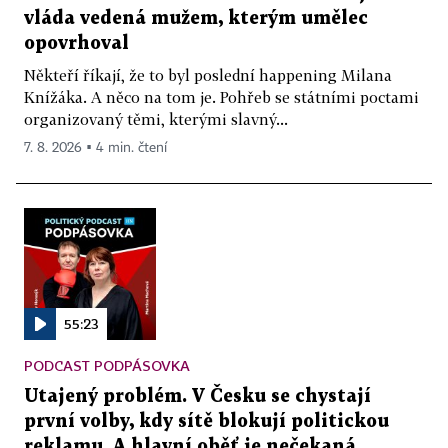
vláda vedená mužem, kterým umělec
opovrhoval
Někteří říkají, že to byl poslední happening Milana
Knížáka. A něco na tom je. Pohřeb se státními poctami
organizovaný těmi, kterými slavný...
7. 8. 2026 ▪ 4 min. čtení
55:23
PODCAST PODPÁSOVKA
Utajený problém. V Česku se chystají
první volby, kdy sítě blokují politickou
reklamu. A hlavní oběť je nečekaná