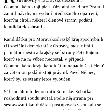
sněmovny v Moravskoslezském i
Olomouckém kraji platí. Obvodní soud pro Prahu 1
zamítl návrhy na vydání předběžného opatření,
kterým chtěli někteří členové strany podání
kandidátek zabránit.
Kandidátku pro Moravskoslezský kraj zpochybnili
tři sociální demokraté z Ostravy, mezi nimi i
primátor města a krajský šéf strany Petr Kajnar,
který se na ni vůbec nedostal. V případě
Olomouckého kraje kandidátku napadlo šest členů,
za většinou podání stojí právník Pavel Němec,
který byl ze strany letos vyloučen.
Šéf sociálních demokratů Bohuslav Sobotka
rozhodnutí soudu uvítal. Podle něj strana při
sestavování kandidátek postupovala v souladu se