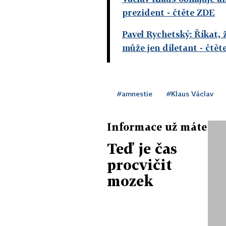
prezident
- čtěte ZDE
Pavel Rychetský: Říkat, 
může jen diletant
- čtět
#amnestie
#Klaus Václav
Informace už máte
Teď je čas
procvičit
mozek