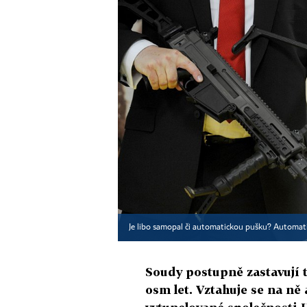
Je libo samopal či automatickou pušku? Automati
Soudy postupně zastavují tr
osm let. Vztahuje se na n