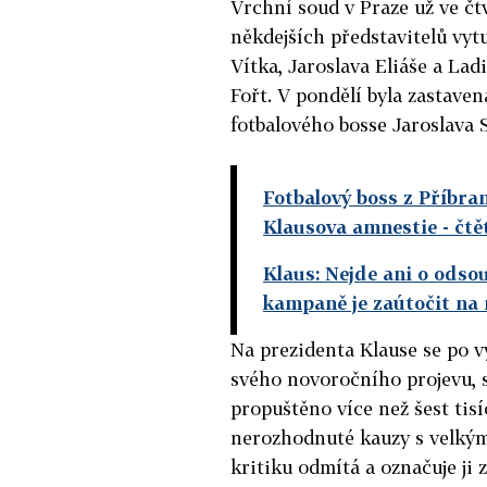
Vrchní soud v Praze už ve čtv
někdejších představitelů vyt
Vítka, Jaroslava Eliáše a La
Fořt. V pondělí byla zastave
fotbalového bosse Jaroslava S
Fotbalový boss z Příbram
Klausova amnestie
- čtě
Klaus: Nejde ani o odsou
kampaně je zaútočit na
Na prezidenta Klause se po v
svého novoročního projevu, sn
propuštěno více než šest tis
nerozhodnuté kauzy s velký
kritiku odmítá a označuje ji