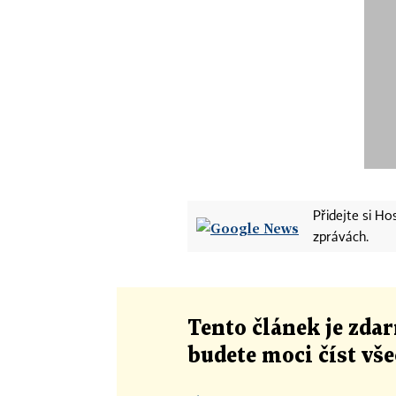
Přidejte si H
zprávách.
Tento článek
je
zdar
budete moci číst vš