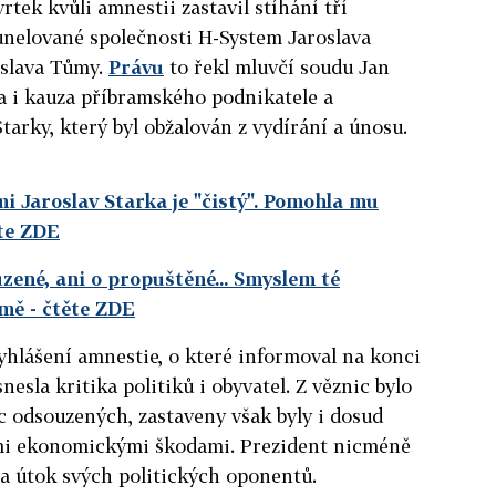
rtek kvůli amnestii zastavil stíhání tří
unelované společnosti H-System Jaroslava
dislava Tůmy.
Právu
to řekl mluvčí soudu Jan
na i kauza příbramského podnikatele a
tarky, který byl obžalován z vydírání a únosu.
i Jaroslav Starka je "čistý". Pomohla mu
te ZDE
zené, ani o propuštěné... Smyslem té
 mě
- čtěte ZDE
yhlášení amnestie, o které informoval na konci
esla kritika politiků i obyvatel. Z věznic bylo
íc odsouzených, zastaveny však byly i dosud
mi ekonomickými škodami. Prezident nicméně
 za útok svých politických oponentů.