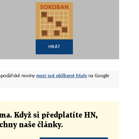
HRÁT
mezi své oblíbené tituly
ospodářské noviny
na Google
ma. Když si předplatíte HN,
echny naše články
.