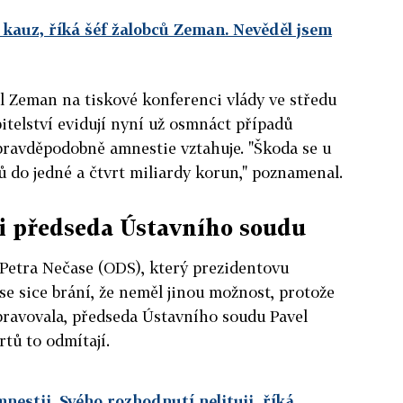
 kauz, říká šéf žalobců Zeman. Nevěděl jsem
el Zeman na tiskové konferenci vlády ve středu
pitelství evidují nyní už osmnáct případů
pravděpodobně amnestie vztahuje. "Škoda se u
 do jedné a čtvrt miliardy korun," poznamenal.
 i předseda Ústavního soudu
 Petra Nečase (ODS), který prezidentovu
se sice brání, že neměl jinou možnost, protože
pravovala, předseda Ústavního soudu Pavel
tů to odmítají.
nestii. Svého rozhodnutí nelituji, říká