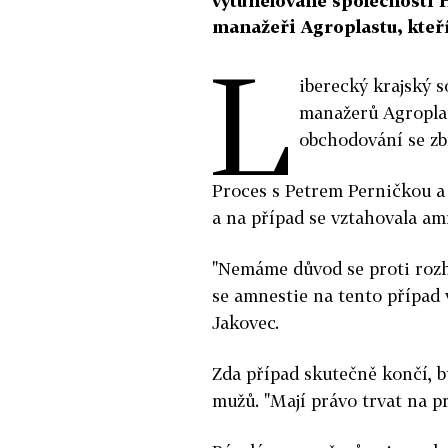
vytunelované společnosti 
manažeři Agroplastu, kteř
L
iberecký krajský s
manažerů Agroplast
obchodování se zb
Proces s Petrem Perničkou a 
a na případ se vztahovala am
"Nemáme důvod se proti rozh
se amnestie na tento případ v
Jakovec.
Zda případ skutečně končí, b
mužů. "Mají právo trvat na pr