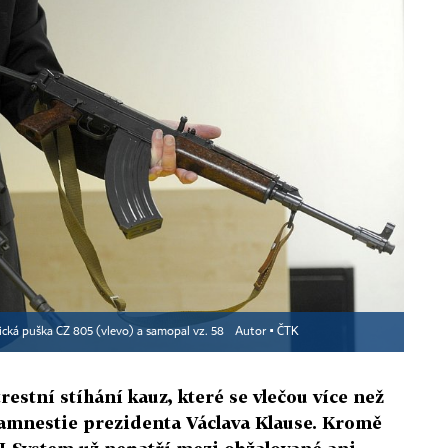
cká puška CZ 805 (vlevo) a samopal vz. 58
Autor ▪
ČTK
estní stíhání kauz, které se vlečou více než
ě amnestie prezidenta Václava Klause. Kromě