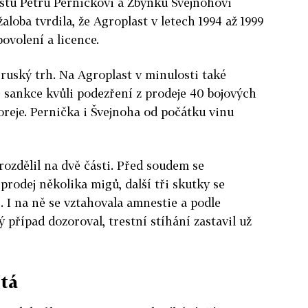
tu Petru Perničkovi a Zbyňku Švejnohovi
aloba tvrdila, že Agroplast v letech 1994 až 1999
ovolení a licence.
 ruský trh. Na Agroplast v minulosti také
é sankce kvůli podezření z prodeje 40 bojových
reje. Pernička i Švejnoha od počátku vinu
rozdělil na dvě části. Před soudem se
prodej několika migů, další tři skutky se
. I na ně se vztahovala amnestie a podle
ý případ dozoroval, trestní stíhání zastavil už
tá