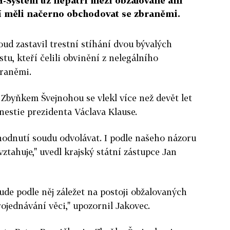
H-System už nepatří mezi obžalované ani
í měli načerno obchodovat se zbraněmi.
oud zastavil trestní stíhání dvou bývalých
u, kteří čelili obvinění z nelegálního
raněmi.
Zbyňkem Švejnohou se vlekl více než devět let
nestie prezidenta Václava Klause.
odnutí soudu odvolávat. I podle našeho názoru
ztahuje," uvedl krajský státní zástupce Jan
ude podle něj záležet na postoji obžalovaných
ojednávání věci," upozornil Jakovec.