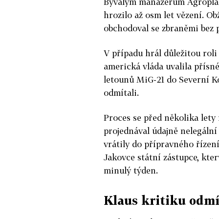
Bývalým manažerům Agroplas
hrozilo až osm let vězení. Obž
obchodoval se zbraněmi bez p
V případu hrál důležitou roli
americká vláda uvalila přísn
letounů MiG-21 do Severní Ko
odmítali.
Proces se před několika lety 
projednával údajně nelegální 
vrátily do přípravného řízení
Jakovce státní zástupce, kter
minulý týden.
Klaus kritiku odmí