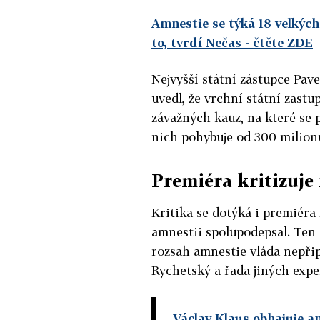
Amnestie se týká 18 velkých
to, tvrdí Nečas
- čtěte ZDE
Nejvyšší státní zástupce Pav
uvedl, že vrchní státní zastu
závažných kauz, na které se 
nich pohybuje od 300 milionů
Premiéra kritizuje
Kritika se dotýká i premiéra
amnestii spolupodepsal. Ten 
rozsah amnestie vláda nepři
Rychetský a řada jiných exper
Václav Klaus obhajuje am