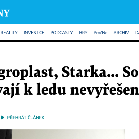
REALITY
INVESTICE
PODCASTY
HRY
PročNe
ARCHIV
D
roplast, Starka... S
ají k ledu nevyřeše
PŘEHRÁT ČLÁNEK