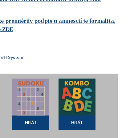
že premiérův podpis u amnestií je formalita,
e ZDE
#H-System
HRÁT
HRÁT