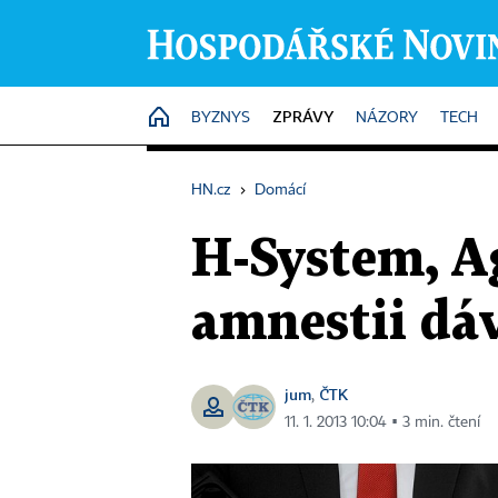
ZPRÁVY
HOME
BYZNYS
NÁZORY
TECH
HN.cz
›
Domácí
H-System, Ag
amnestii dáv
jum
ČTK
,
11. 1. 2013 10:04 ▪ 3 min. čtení