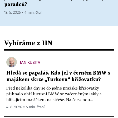
poradců?
13. 5. 2026 ▪ 4 min. čtení
Vybíráme z HN
JAN KUBITA
Hledá se papaláš. Kdo jel v černém BMW s
majákem skrze „Turkovu“ křižovatku?
Před několika dny se do jedné pražské křižovatky
přihnalo obří luxusní BMW se začerněnými skly a
blikajícím majáčkem na střeše. Na červenou...
4. 8. 2026 ▪ 6 min. čtení