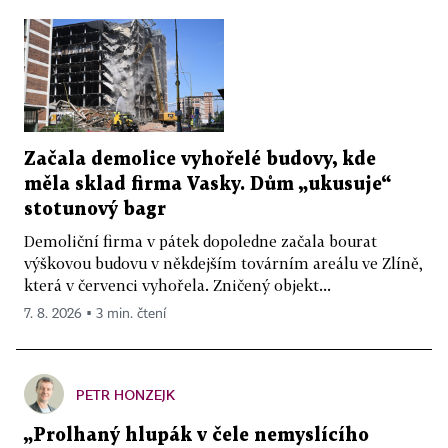
Začala demolice vyhořelé budovy, kde
měla sklad firma Vasky. Dům „ukusuje“
stotunový bagr
Demoliční firma v pátek dopoledne začala bourat
výškovou budovu v někdejším továrním areálu ve Zlíně,
která v červenci vyhořela. Zničený objekt...
7. 8. 2026 ▪ 3 min. čtení
PETR HONZEJK
„Prolhaný hlupák v čele nemyslícího