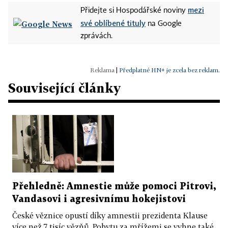
mezi
Přidejte si Hospodářské noviny
své oblíbené tituly
na Google
zprávách.
|
Předplatné HN+ je zcela bez reklam.
Související články
Přehledně: Amnestie může pomoci Pitrovi,
Vandasovi i agresivnímu hokejistovi
České věznice opustí díky amnestii prezidenta Klause
více než 7 tisíc vězňů. Pobytu za mřížemi se vyhne také