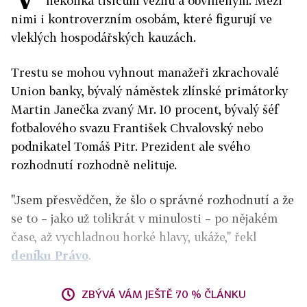
několika tisícům vezňů a obviněným. Mezi
nimi i kontroverzním osobám, které figurují ve
vleklých hospodářských kauzách.
Trestu se mohou vyhnout manažeři zkrachovalé
Union banky, bývalý náměstek zlínské primátorky
Martin Janečka zvaný Mr. 10 procent, bývalý šéf
fotbalového svazu František Chvalovský nebo
podnikatel Tomáš Pitr. Prezident ale svého
rozhodnutí rozhodně nelituje.
"Jsem přesvědčen, že šlo o správné rozhodnutí a že
se to – jako už tolikrát v minulosti – po nějakém
čase, až vychladnou horké hlavy, ukáže," řekl
deníku Právo
.
ZBÝVÁ VÁM JEŠTĚ 70 % ČLÁNKU