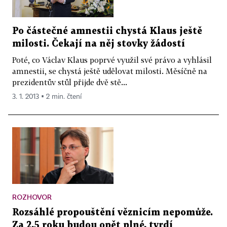
Po částečné amnestii chystá Klaus ještě
milosti. Čekají na něj stovky žádostí
Poté, co Václav Klaus poprvé využil své právo a vyhlásil
amnestii, se chystá ještě udělovat milosti. Měsíčně na
prezidentův stůl přijde dvě stě...
3. 1. 2013 ▪ 2 min. čtení
ROZHOVOR
Rozsáhlé propouštění věznicím nepomůže.
Za 2,5 roku budou opět plné, tvrdí