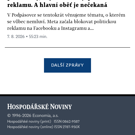
reklamu. A hlavní oběť je nečekaná
V Podpásovce se tentokrát věnujeme tématu, o kterém
se vůbec nemluví. Meta začala blokovat politickou
reklamu na Facebooku a Instagramu a...
7. 8. 2026 ▪ 55:23 min.
DALŠÍ ZPRÁVY
©
1996-2026
Economia, a.s.
Hospodářské noviny (print) ISSN 0862-9587
Hospodářské noviny (online) ISSN 2787-950X