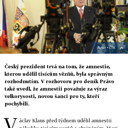
Autor ▪
ČTK
Český prezident trvá na tom, že amnestie,
kterou udělil tisícům vězňů, byla správným
rozhodnutím. V rozhovoru pro deník Právo
také uvedl, že amnestii považuje za výraz
velkorysosti, novou šanci pro ty, kteří
pochybili.
V
áclav Klaus před týdnem udělil amnestii