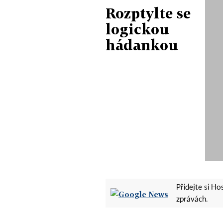
Rozptylte se
logickou
hádankou
Přidejte si H
zprávách.