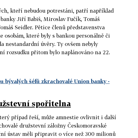
ch, kteří nebudou potrestáni, patří například
banky Jiří Babiš, Miroslav Fučík, Tomáš
omáš Seidler. Pětice členů představenstva
e osobám, které byly s bankou personálně či
la nestandardní úvěry. Ty ovšem nebyly
ení rozsudku přitom bylo naplánováno na 22.
obu bývalých šéfů zkrachovalé Union banky
-
žstevní spořitelna
terý případ řeší, může amnestie ovlivnit i další
chovalé družstevní záložny Českomoravské
ční ústav měli připravit o více než 300 milionů