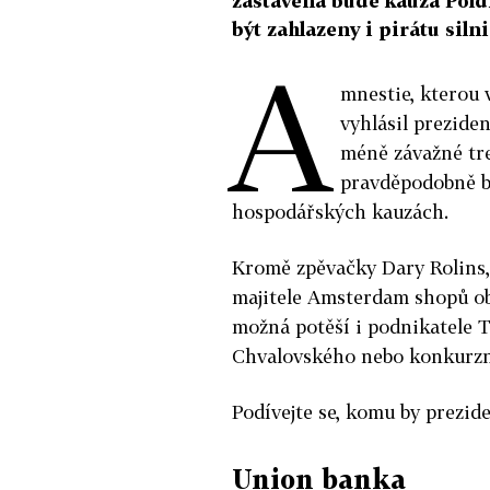
zastavena bude kauza Pold
být zahlazeny i pirátu sil
A
mnestie, kterou 
vyhlásil prezide
méně závažné tre
pravděpodobně bud
hospodářských kauzách.
Kromě zpěvačky Dary Rolins,
majitele Amsterdam shopů ob
možná potěší i podnikatele T
Chvalovského nebo konkurzn
Podívejte se, komu by prezi
Union banka