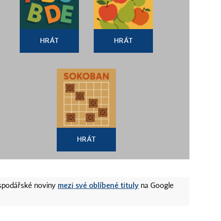
HRÁT
HRÁT
HRÁT
mezi své oblíbené tituly
ospodářské noviny
na Google