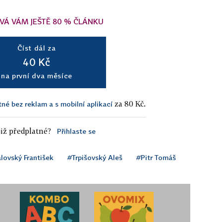
VÁ VÁM JEŠTĚ 80 % ČLÁNKU
Číst dál za
40 Kč
na první dva měsíce
za 80 Kč.
tné bez reklam a s mobilní aplikací
iž předplatné?
Přihlaste se
lovský František
#Trpišovský Aleš
#Pitr Tomáš