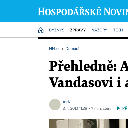
ZPRÁVY
HOME
BYZNYS
NÁZORY
TECH
HN.cz
›
Domácí
Přehledně: 
Vandasovi i 
mrk
PŘ
3. 1. 2013 11:38 ▪ 7 min. čtení