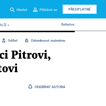
PŘEDPLATNÉ
Hledat
Přihlásit se
BeNative
ALŠÍ
Sdílet
Odemknout známému
i Pitrovi,
tovi
ODEBÍRAT AUTORA