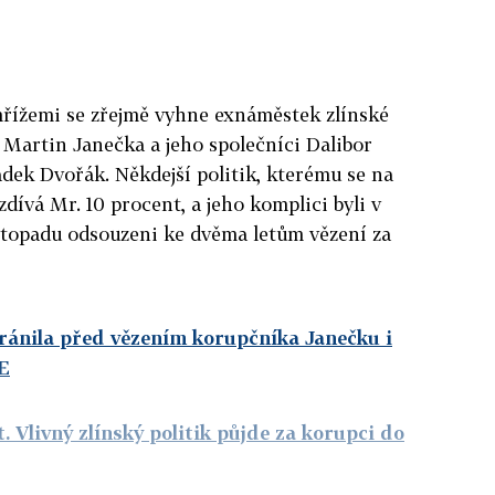
mřížemi se zřejmě vyhne exnáměstek zlínské
Martin Janečka a jeho společníci Dalibor
dek Dvořák. Někdejší politik, kterému se na
zdívá Mr. 10 procent, a jeho komplici byli v
stopadu odsouzeni ke dvěma letům vězení za
ránila před vězením korupčníka Janečku i
E
. Vlivný zlínský politik půjde za korupci do