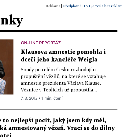
|
Předplatné HN+ je zcela bez reklam.
ánky
ON-LINE REPORTÁŽ
Klausova amnestie pomohla i
dceři jeho kancléře Weigla
Soudy po celém Česku rozhodují o
propuštění vězňů, na které se vztahuje
amnestie prezidenta Václava Klause.
Věznice v Teplicích už propustila...
7. 3. 2013 ▪ 1 min. čtení
e to nejlepší pocit, jaký jsem kdy měl,
íká amnestovaný vězeň. Vrací se do dílny
 otci