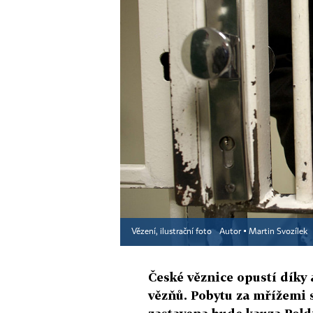
Vězení, ilustrační foto
Autor ▪
Martin Svozílek
České věznice opustí díky 
vězňů. Pobytu za mřížemi s