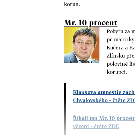
korun.
Mr. 10 procent
Pobytu za 
primátorky 
Kučera a Ra
Zlínsku pře
polovině li
korupci.
Klausova amnestie zach
Chvalovského
- čtěte ZD
Říkali mu Mr. 10 procent
vězení
- čtěte ZDE