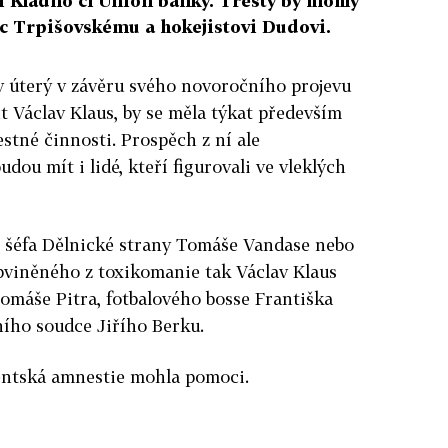
i Kladno či Union banky. Tresty by mohly
nic Trpišovskému a hokejistovi Dudovi.
v úterý v závěru svého novoročního projevu
nt Václav Klaus, by se měla týkat především
stné činnosti. Prospěch z ní ale
ou mít i lidé, kteří figurovali ve vleklých
 šéfa Dělnické strany Tomáše Vandase nebo
viněného z toxikomanie tak Václav Klaus
omáše Pitra, fotbalového bosse Františka
ího soudce Jiřího Berku.
dentská amnestie mohla pomoci.