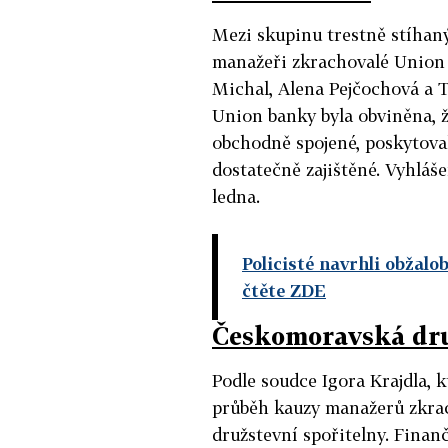
Mezi skupinu trestně stíhaný
manažeři zkrachovalé Union 
Michal, Alena Pejčochová a T
Union banky byla obviněna, ž
obchodně spojené, poskytova
dostatečně zajištěné. Vyhláš
ledna.
Policisté navrhli obžal
čtěte ZDE
Českomoravská dru
Podle soudce Igora Krajdla, k
průběh kauzy manažerů zkra
družstevní spořitelny. Finan