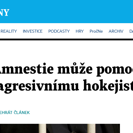
REALITY
INVESTICE
PODCASTY
HRY
PročNe
ARCHIV
D
Amnestie může pomoc
agresivnímu hokejis
EHRÁT ČLÁNEK