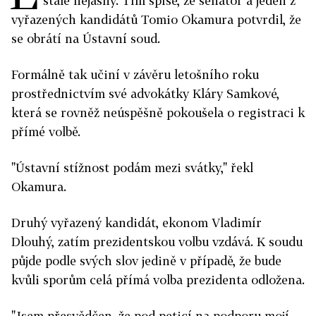
stále nejasný. Tím spíše, že senátor a jeden z
vyřazených kandidátů Tomio Okamura potvrdil, že
se obrátí na Ústavní soud.
Formálně tak učiní v závěru letošního roku
prostřednictvím své advokátky Kláry Samkové,
která se rovněž neúspěšně pokoušela o registraci k
přímé volbě.
"Ústavní stížnost podám mezi svátky," řekl
Okamura.
Druhý vyřazený kandidát, ekonom Vladimír
Dlouhý, zatím prezidentskou volbu vzdává. K soudu
půjde podle svých slov jedině v případě, že bude
kvůli sporům celá přímá volba prezidenta odložena.
"Jsem přesvědčen, že pod peticí na podporu mojí