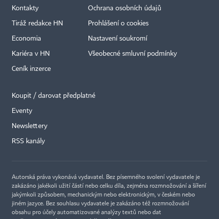
Kontakty
Ochrana osobních údajů
Tiráž redakce HN
Prohlášení o cookies
Economia
Nastavení soukromí
Kariéra v HN
Všeobecné smluvní podmínky
Ceník inzerce
Koupit / darovat předplatné
Eventy
×
Newslettery
RSS kanály
Autorská práva vykonává vydavatel. Bez písemného svolení vydavatele je
zakázáno jakékoli užití částí nebo celku díla, zejména rozmnožování a šíření
jakýmkoli způsobem, mechanickým nebo elektronickým, v českém nebo
jiném jazyce. Bez souhlasu vydavatele je zakázáno též rozmnožování
obsahu pro účely automatizované analýzy textů nebo dat