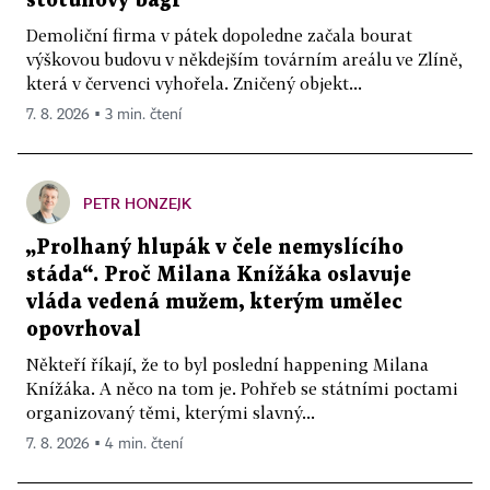
stotunový bagr
Demoliční firma v pátek dopoledne začala bourat
výškovou budovu v někdejším továrním areálu ve Zlíně,
která v červenci vyhořela. Zničený objekt...
7. 8. 2026 ▪ 3 min. čtení
PETR HONZEJK
„Prolhaný hlupák v čele nemyslícího
stáda“. Proč Milana Knížáka oslavuje
vláda vedená mužem, kterým umělec
opovrhoval
Někteří říkají, že to byl poslední happening Milana
Knížáka. A něco na tom je. Pohřeb se státními poctami
organizovaný těmi, kterými slavný...
7. 8. 2026 ▪ 4 min. čtení