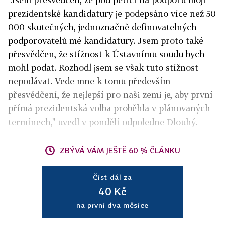
prezidentské kandidatury je podepsáno více než 50
000 skutečných, jednoznačně definovatelných
podporovatelů mé kandidatury. Jsem proto také
přesvědčen, že stížnost k Ústavnímu soudu bych
mohl podat.
Rozhodl jsem se však tuto stížnost
nepodávat. Vede mne k tomu především
přesvědčení, že nejlepší pro naši zemi je, aby první
přímá prezidentská volba proběhla v plánovaných
termínech," uvedl v pondělí odpoledne Dlouhý.
ZBÝVÁ VÁM JEŠTĚ 60 % ČLÁNKU
Číst dál za
40 Kč
na první dva měsíce