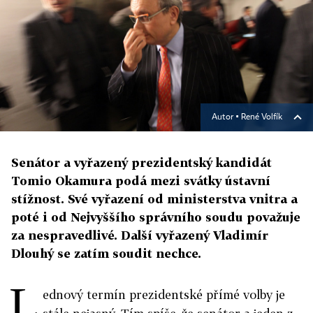
Autor ▪
René Volfík
Senátor a vyřazený prezidentský kandidát
Tomio Okamura podá mezi svátky ústavní
stížnost. Své vyřazení od ministerstva vnitra a
poté i od Nejvyššího správního soudu považuje
za nespravedlivé. Další vyřazený Vladimír
Dlouhý se zatím soudit nechce.
L
ednový termín prezidentské přímé volby je