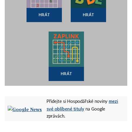
HRÁT
HRÁT
HRÁT
mezi
Přidejte si Hospodářské noviny
své oblíbené tituly
na Google
zprávách.