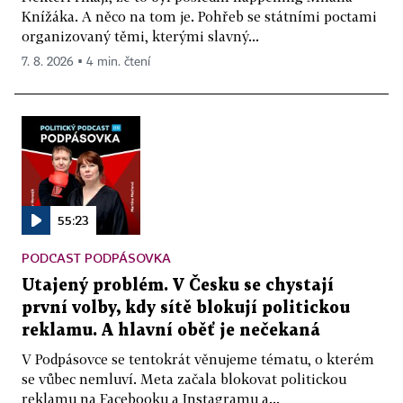
Knížáka. A něco na tom je. Pohřeb se státními poctami
organizovaný těmi, kterými slavný...
7. 8. 2026 ▪ 4 min. čtení
55:23
PODCAST PODPÁSOVKA
Utajený problém. V Česku se chystají
první volby, kdy sítě blokují politickou
reklamu. A hlavní oběť je nečekaná
V Podpásovce se tentokrát věnujeme tématu, o kterém
se vůbec nemluví. Meta začala blokovat politickou
reklamu na Facebooku a Instagramu a...