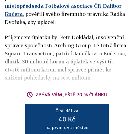
místopředseda Fotbalové asociace ČR Dalibor
Kučera
, pověřili svého firemního právníka Radka
Dvořáka, aby uplácel.
Příjemcem úplatku byl Petr Dokládal, insolvenční
správce společnosti Arching Group. Té totiž firma
Square Transaction, patřící Janečkovi a Kučerovi,
dlužila 30 milionů korun a úplatek ve výši tři
čtvrtě milionu korun měl správce přimět ke
snížení pohledávky na šest milionů.
ZBÝVÁ VÁM JEŠTĚ 70 % ČLÁNKU
Číst dál za
40 Kč
na první dva měsíce