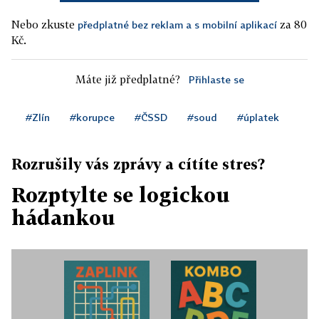
Nebo zkuste
za 80
předplatné bez reklam a s mobilní aplikací
Kč.
Máte již předplatné?
Přihlaste se
#Zlín
#korupce
#ČSSD
#soud
#úplatek
Rozrušily vás zprávy a cítíte stres?
Rozptylte se logickou
hádankou