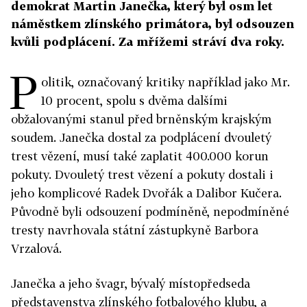
demokrat Martin Janečka, který byl osm let
náměstkem zlínského primátora, byl odsouzen
kvůli podplácení. Za mřížemi stráví dva roky.
P
olitik, označovaný kritiky například jako Mr.
10 procent, spolu s dvěma dalšími
obžalovanými stanul před brněnským krajským
soudem. Janečka dostal za podplácení dvouletý
trest vězení, musí také zaplatit 400.000 korun
pokuty. Dvouletý trest vězení a pokuty dostali i
jeho komplicové Radek Dvořák a Dalibor Kučera.
Původně byli odsouzení podmíněně, nepodmíněné
tresty navrhovala státní zástupkyně Barbora
Vrzalová.
Janečka a jeho švagr, bývalý místopředseda
představenstva zlínského fotbalového klubu, a