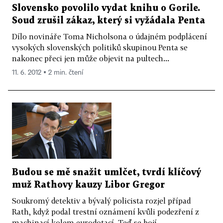
Slovensko povolilo vydat knihu o Gorile.
Soud zrušil zákaz, který si vyžádala Penta
Dílo novináře Toma Nicholsona o údajném podplácení
vysokých slovenských politiků skupinou Penta se
nakonec přeci jen může objevit na pultech...
11. 6. 2012 ▪ 2 min. čtení
Budou se mě snažit umlčet, tvrdí klíčový
muž Rathovy kauzy Libor Gregor
Soukromý detektiv a bývalý policista rozjel případ
Rath, když podal trestní oznámení kvůli podezření z
machinací kolem eurodotací. Teď se bojí,...