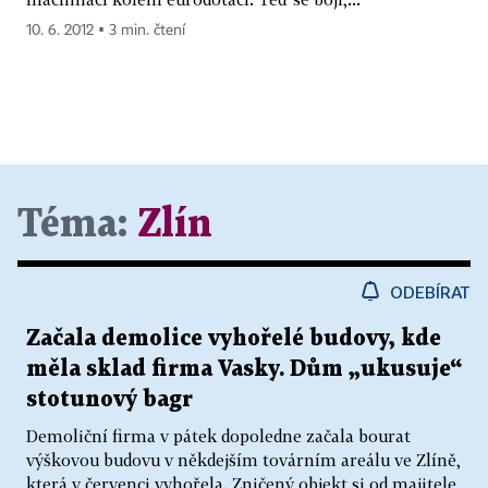
10. 6. 2012 ▪ 3 min. čtení
Téma:
Zlín
ODEBÍRAT
Začala demolice vyhořelé budovy, kde
měla sklad firma Vasky. Dům „ukusuje“
stotunový bagr
Demoliční firma v pátek dopoledne začala bourat
výškovou budovu v někdejším továrním areálu ve Zlíně,
která v červenci vyhořela. Zničený objekt si od majitele,