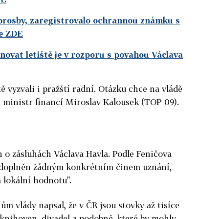
 prosby, zaregistrovalo ochrannou známku s
te ZDE
novat letiště je v rozporu s povahou Václava
ě vyzvali i pražští radní. Otázku chce na vládě
 ministr financí Miroslav Kalousek (TOP 09).
on o zásluhách Václava Havla. Podle Feničova
 "doplněn žádným konkrétním činem uznání,
 lokální hodnotu".
ům vlády napsal, že v ČR jsou stovky až tisíce
, knihoven, divadel a podobně, které by mohly