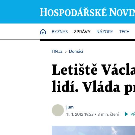
ZPRÁVY
HOME
BYZNYS
NÁZORY
TECH
HN.cz
›
Domácí
Letiště Václ
lidí. Vláda 
jum
P
11. 1. 2012 14:23 ▪ 3 min. čtení