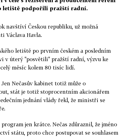
oři v čele s režisérem a producentem Ferem
 letiště podpořili pražští radní.
 rok navštíví Českou republiku, už možná
ti Václava Havla.
ského letiště po prvním českém a posledním
v úterý "posvětili" pražští radní, výzvu ke
elý měsíc kolem 80 tisíc lidí.
. Jen Nečasův kabinet totiž může o
ut, stát je totiž stoprocentním akcionářem
edečním jednání vlády řekl, že ministři se
ře.
a program jen krátce. Nečas zdůraznil, že jméno
ictví státu, proto chce postupovat se souhlasem