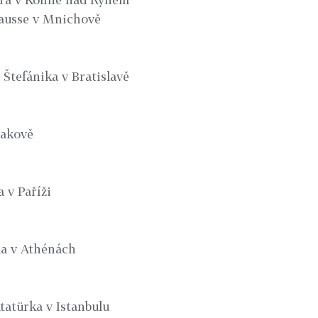
rausse v Mnichově
 Štefánika v Bratislavě
rakově
a v Paříži
la v Athénách
tatürka v Istanbulu