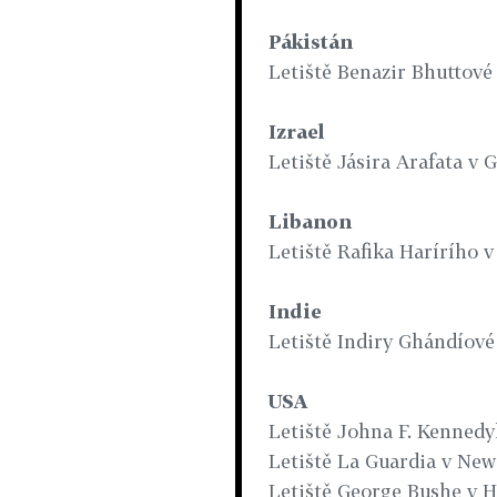
Pákistán
Letiště Benazir Bhuttové
Izrael
Letiště Jásira Arafata v 
Libanon
Letiště Rafika Harírího v
Indie
Letiště Indiry Ghándíové 
USA
Letiště Johna F. Kenned
Letiště La Guardia v Ne
Letiště George Bushe v 