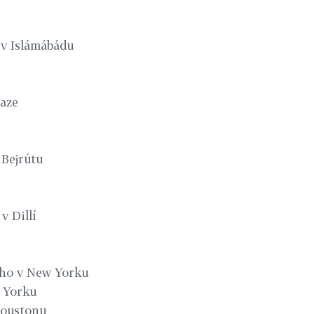
 v Islámábádu
Gaze
 Bejrútu
v Dillí
yho v New Yorku
w Yorku
Houstonu