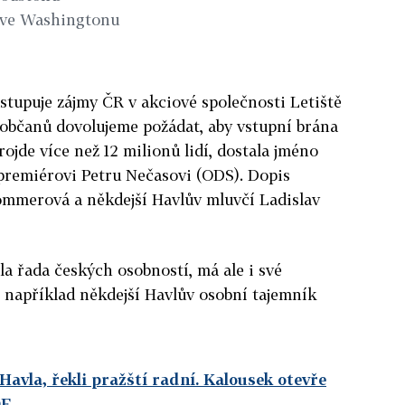
 ve Washingtonu
astupuje zájmy ČR v akciové společnosti Letiště
 občanů dovolujeme požádat, aby vstupní brána
ojde více než 12 milionů lidí, dostala jméno
 premiérovi Petru Nečasovi (ODS). Dopis
ommerová a někdejší Havlův mluvčí Ladislav
la řada českých osobností, má ale i své
 například někdejší Havlův osobní tajemník
Havla, řekli pražští radní. Kalousek otevře
DE