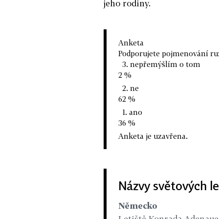
jeho rodiny.
Anketa
Podporujete pojmenování ruz
3. nepřemýšlím o tom
2 %
2. ne
62 %
1. ano
36 %
Anketa je uzavřena.
Názvy světových le
Německo
Letiště Konrada Adenaue