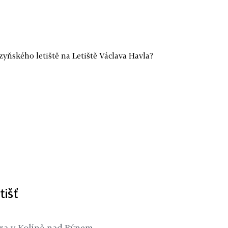
yňského letiště na Letiště Václava Havla?
tišť
ra v Kolíně nad Rýnem