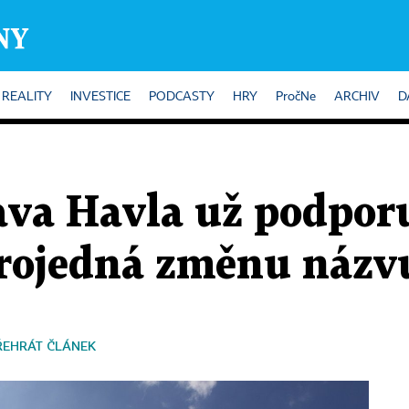
REALITY
INVESTICE
PODCASTY
HRY
PročNe
ARCHIV
D
ava Havla už podporu
projedná změnu názvu
ŘEHRÁT ČLÁNEK