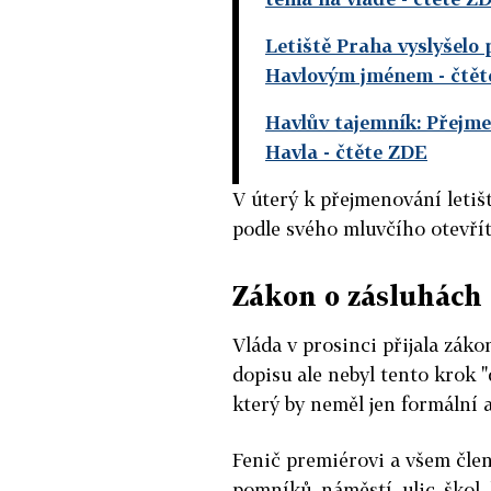
Letiště Praha vyslyšelo
Havlovým jménem
- čtě
Havlův tajemník: Přejme
Havla
- čtěte ZDE
V úterý k přejmenování letišt
podle svého mluvčího otevřít
Zákon o zásluhách
Vláda v prosinci přijala zák
dopisu ale nebyl tento krok
který by neměl jen formální a
Fenič premiérovi a všem člen
pomníků, náměstí, ulic, škol