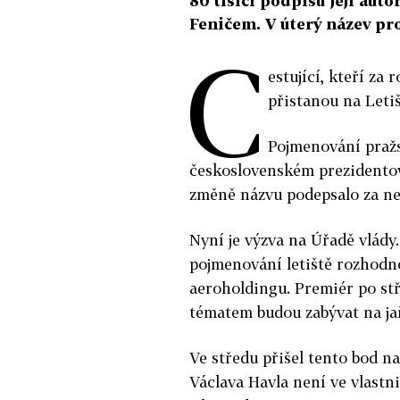
80 tisíci podpisů její aut
Feničem. V úterý název pro
C
estující, kteří za
přistanou na Letiš
Pojmenování praž
československém prezidentovi 
změně názvu podepsalo za nec
Nyní je výzva na Úřadě vlády
pojmenování letiště rozhodno
aeroholdingu. Premiér po stř
tématem budou zabývat na ja
Ve středu přišel tento bod n
Václava Havla není ve vlastn