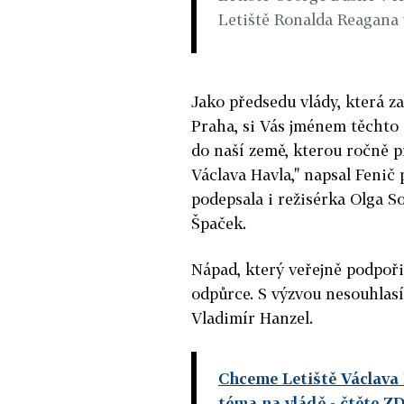
Letiště Ronalda Reagana
Jako předsedu vlády, která z
Praha, si Vás jménem těchto
do naší země, kterou ročně pr
Václava Havla," napsal Fenič
podepsala i režisérka Olga S
Špaček.
Nápad, který veřejně podpoři
odpůrce. S výzvou nesouhlasí
Vladimír Hanzel.
Chceme Letiště Václava 
téma na vládě
- čtěte Z