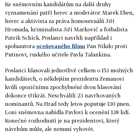
Ke sněmovním kandidátům na další druhy
vyznamenání patří herec a moderátor Marek Eben,
herec a aktivista za práva homosexuálů Jiří
Hromada, kriminalista Jiří Markovič a fotbalista
Patrik Schick. Poslanci navrhli například i
spoluautora
oceňovaného filmu
Pan Nikdo proti
Putinovi, ruského učitele Pavla Talankina.
Poslanci hlasovali jednotlivě celkem o 153 možných
kandidátech, o někdejším prezidentu Zemanovi
kvůli opozičnímu zpochybnění dvou hlasování
dokonce třikrát. Neschválili 23 navrhovaných
nominantů. Na Hrad tedy letos poputuje 130 jmen.
Loni sněmovna nabídla Pavlovi k ocenění 138 lidí.
Konečné rozhodnutí je na prezidentovi, který
návrhům může, ale nemusí vyhovět.