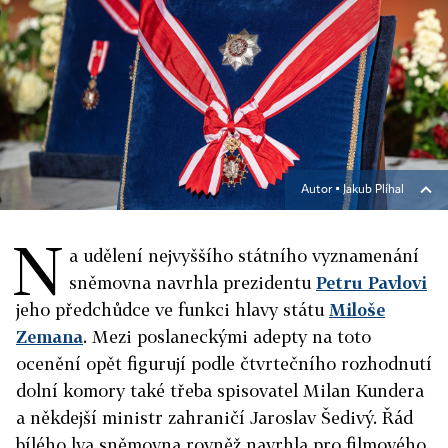
Autor ▪
Jakub Plíhal
N
a udělení nejvyššího státního vyznamenání
sněmovna navrhla prezidentu
Petru Pavlovi
jeho předchůdce ve funkci hlavy státu
Miloše
Zemana
. Mezi poslaneckými adepty na toto
ocenění opět figurují podle čtvrtečního rozhodnutí
dolní komory také třeba spisovatel Milan Kundera
a někdejší ministr zahraničí Jaroslav Šedivý. Řád
bílého lva sněmovna rovněž navrhla pro filmového