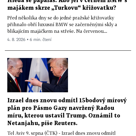
Hledá se papaláš. Kdo jel v černém BMW s
majákem skrze „Turkovu“ křižovatku?
Před několika dny se do jedné pražské křižovatky
přihnalo obří luxusní BMW se začerněnými skly a
blikajícím majáčkem na střeše. Na červenou...
4. 8. 2026 ▪ 6 min. čtení
Izrael dnes znovu odmítl 15bodový mírový
plán pro Pásmo Gazy navržený Radou
míru, kterou ustavil Trump. Oznámil to
Netanjahu, píše Reuters.
Tel Aviv 9. srpna (ČTK) - Izrael dnes znovu odmítl