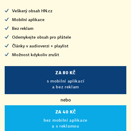
Veškerý obsah HN.cz
Mobilní aplikace
Bez reklam
Odemykejte obsah pro přátele
Články v audioverzi + playlist
Možnost kdykoliv zrušit
ZA 80 KČ
s mobilní aplikací
a bez reklam
nebo
ZA 40 KČ
bez mobilní aplikace
a s reklamou