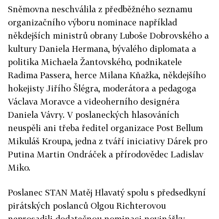
Sněmovna neschválila z předběžného seznamu
organizačního výboru nominace například
někdejších ministrů obrany Luboše Dobrovského a
kultury Daniela Hermana, bývalého diplomata a
politika Michaela Žantovského, podnikatele
Radima Passera, herce Milana Kňažka, někdejšího
hokejisty Jiřího Šlégra, moderátora a pedagoga
Václava Moravce a videoherního designéra
Daniela Vávry. V poslaneckých hlasováních
neuspěli ani třeba ředitel organizace Post Bellum
Mikuláš Kroupa, jedna z tváří iniciativy Dárek pro
Putina Martin Ondráček a přírodovědec Ladislav
Miko.
Poslanec STAN Matěj Hlavatý spolu s předsedkyní
pirátských poslanců Olgou Richterovou
neprosadili dodatečnou nominaci novinářky