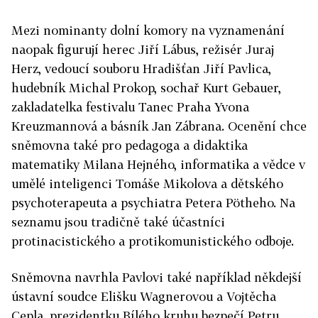
Mezi nominanty dolní komory na vyznamenání
naopak figurují herec Jiří Lábus, režisér Juraj
Herz, vedoucí souboru Hradišťan Jiří Pavlica,
hudebník Michal Prokop, sochař Kurt Gebauer,
zakladatelka festivalu Tanec Praha Yvona
Kreuzmannová a básník Jan Zábrana. Ocenění chce
sněmovna také pro pedagoga a didaktika
matematiky Milana Hejného, informatika a vědce v
umělé inteligenci Tomáše Mikolova a dětského
psychoterapeuta a psychiatra Petera Pötheho. Na
seznamu jsou tradičně také účastníci
protinacistického a protikomunistického odboje.
Sněmovna navrhla Pavlovi také například někdejší
ústavní soudce Elišku Wagnerovou a Vojtěcha
Cepla, prezidentku Bílého kruhu bezpečí Petru