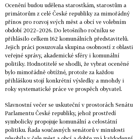
Ocenění budou udělena starostkám, starostům a
primátorům z celé České republiky za mimořádný
přínos pro rozvoj svých měst a obcí ve volebním
období 2022–2026. Do letošního ročníku se
přihlásilo celkem 162 komunálních představitelů.
Jejich práci posuzovala skupina osobností z oblasti
veřejné správy, akademické sféry i komunální
politiky. Hodnotitelé se shodli, že vybrat oceněné
bylo mimořádně obtížné, protože za každou
přihláškou stojí konkrétní výsledky a mnohdy i
roky systematické práce ve prospěch obyvatel.
Slavnostní večer se uskuteční v prostorách Senátu
Parlamentu České republiky, jehož prostředí
symbolicky propojuje komunální a celostátní
politiku. Řada současných senátorů v minulosti
působila v čele měst a obcí a dobře zná každodenní