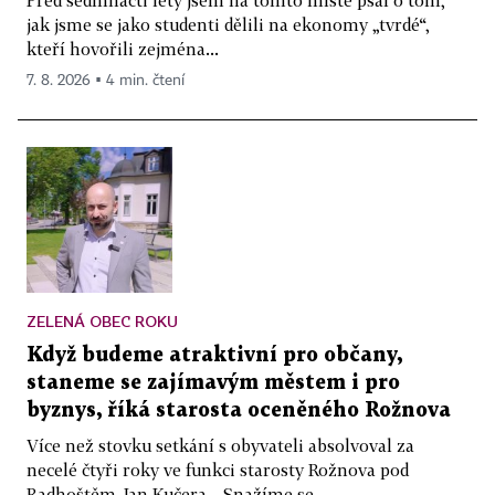
Před sedmnácti lety jsem na tomto místě psal o tom,
jak jsme se jako studenti dělili na ekonomy „tvrdé“,
kteří hovořili zejména...
7. 8. 2026 ▪ 4 min. čtení
ZELENÁ OBEC ROKU
Když budeme atraktivní pro občany,
staneme se zajímavým městem i pro
byznys, říká starosta oceněného Rožnova
Více než stovku setkání s obyvateli absolvoval za
necelé čtyři roky ve funkci starosty Rožnova pod
Radhoštěm Jan Kučera. „Snažíme se...