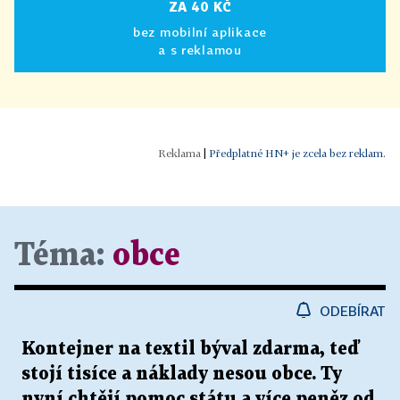
ZA 40 KČ
bez mobilní aplikace
a s reklamou
|
Předplatné HN+ je zcela bez reklam.
Téma:
obce
ODEBÍRAT
Kontejner na textil býval zdarma, teď
stojí tisíce a náklady nesou obce. Ty
nyní chtějí pomoc státu a více peněz od