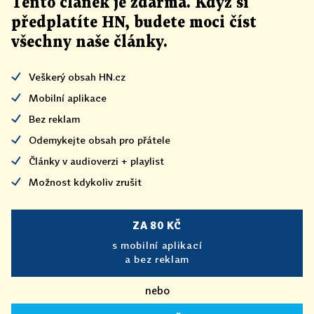
Tento článek
je
zdarma. Když si
předplatíte HN, budete moci číst
všechny naše články
.
Veškerý obsah HN.cz
Mobilní aplikace
Bez reklam
Odemykejte obsah pro přátele
Články v audioverzi + playlist
Možnost kdykoliv zrušit
ZA 80 KČ
s mobilní aplikací
a bez reklam
nebo