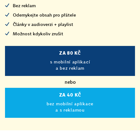
Bez reklam
Odemykejte obsah pro přátele
Články v audioverzi + playlist
Možnost kdykoliv zrušit
ZA 80 KČ
s mobilní aplikací
a bez reklam
nebo
ZA 40 KČ
bez mobilní aplikace
a s reklamou