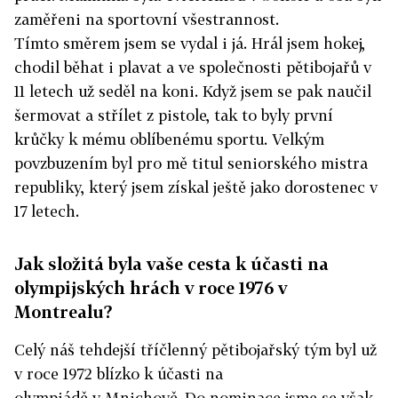
zaměřeni na sportovní všestrannost.
Tímto směrem jsem se vydal i já. Hrál jsem hokej,
chodil běhat i plavat a ve společnosti pětibojařů v
11 letech už seděl na koni. Když jsem se pak naučil
šermovat a střílet z pistole, tak to byly první
krůčky k mému oblíbenému sportu. Velkým
povzbuzením byl pro mě titul seniorského mistra
republiky, který jsem získal ještě jako dorostenec v
17 letech.
Jak složitá byla vaše cesta k účasti na
olympijských hrách v roce 1976 v
Montrealu?
Celý náš tehdejší tříčlenný pětibojařský tým byl už
v roce 1972 blízko k účasti na
olympiádě v Mnichově. Do nominace jsme se však