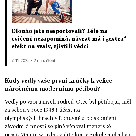
Dlouho jste nesportovali? Tělo na
cvičení nezapomíná, návrat má i „extra“
efekt na svaly, zjistili vědci
7. 11. 2025 ▪ 2 min. čtení
Kudy vedly vaše první krůčky k velice
náročnému modernímu pětiboji?
Vedly po vzoru mých rodičů. Otec byl pětibojař, měl
za sebou v roce 1948 i účast na
olympijských hrách v Londýně a po skončení
závodní činnosti se plně věnoval trenérské
práci. Maminka byla cvičitelkou v Sokole a oba byli