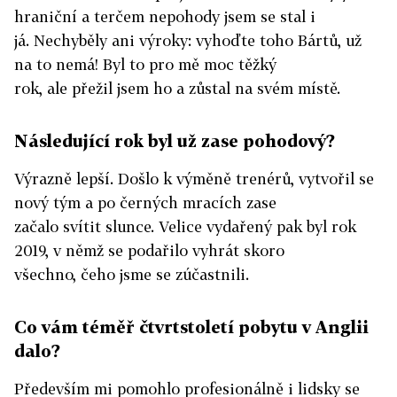
hraniční a terčem nepohody jsem se stal i
já. Nechyběly ani výroky: vyhoďte toho Bártů, už
na to nemá! Byl to pro mě moc těžký
rok, ale přežil jsem ho a zůstal na svém místě.
Následující rok byl už zase pohodový?
Výrazně lepší. Došlo k výměně trenérů, vytvořil se
nový tým a po černých mracích zase
začalo svítit slunce. Velice vydařený pak byl rok
2019, v němž se podařilo vyhrát skoro
všechno, čeho jsme se zúčastnili.
Co vám téměř čtvrtstoletí pobytu v Anglii
dalo?
Především mi pomohlo profesionálně i lidsky se