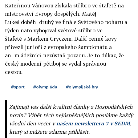
Kateřinou Váňovou získala stříbro ve štafetě na
mistrovství Evropy dospělých. Matěj
Lukeš doběhl druhý ve finále Světového poháru a
týden nato vybojoval světové stříbro ve
štafetě s Markem Gryczem. Další cenné kovy
přivezli junioři z evropského šampionátu a
ani mládežníci nezůstali pozadu. Je to důkaz, že
český moderní pětiboj se vydal správnou
cestou.
#sport
#olympiáda
#olympijské hry
Zajímají vás další kvalitní články z Hospodářských
novin? Výběr těch nejúspěšnějších posíláme každý
všední den večer v
našem newsletteru 7 v SEDM
,
který si můžete zdarma přihlásit.