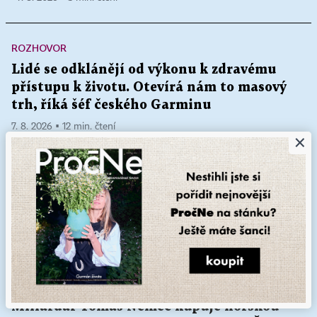
ROZHOVOR
Lidé se odklánějí od výkonu k zdravému
přístupu k životu. Otevírá nám to masový
trh, říká šéf českého Garminu
7. 8. 2026 ▪ 12 min. čtení
×
VELKÉ ČTENÍ
Ve stáří není důležité, kolik zvednete na
bench pressu. Cvičení venku a s vlastní
vahou je trendem. Jaké jsou jeho benefity?
7. 8. 2026 ▪ 17 min. čtení
Miliardář Tomáš Němec kupuje norskou