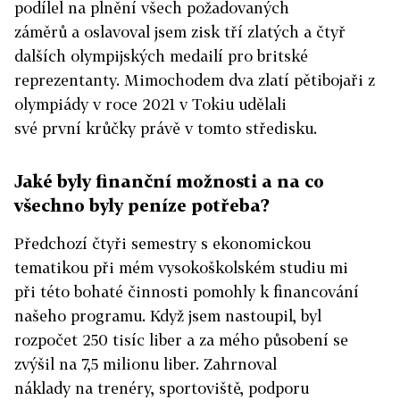
podílel na plnění všech požadovaných
záměrů a oslavoval jsem zisk tří zlatých a čtyř
dalších olympijských medailí pro britské
reprezentanty. Mimochodem dva zlatí pětibojaři z
olympiády v roce 2021 v Tokiu udělali
své první krůčky právě v tomto středisku.
Jaké byly finanční možnosti a na co
všechno byly peníze potřeba?
Předchozí čtyři semestry s ekonomickou
tematikou při mém vysokoškolském studiu mi
při této bohaté činnosti pomohly k financování
našeho programu. Když jsem nastoupil, byl
rozpočet 250 tisíc liber a za mého působení se
zvýšil na 7,5 milionu liber. Zahrnoval
náklady na trenéry, sportoviště, podporu