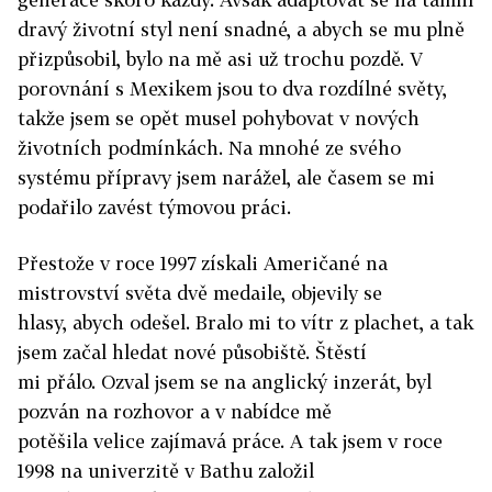
dravý životní styl není snadné, a abych se mu plně
přizpůsobil, bylo na mě asi už trochu pozdě. V
porovnání s Mexikem jsou to dva rozdílné světy,
takže jsem se opět musel pohybovat v nových
životních podmínkách. Na mnohé ze svého
systému přípravy jsem narážel, ale časem se mi
podařilo zavést týmovou práci.
Přestože v roce 1997 získali Američané na
mistrovství světa dvě medaile, objevily se
hlasy, abych odešel. Bralo mi to vítr z plachet, a tak
jsem začal hledat nové působiště. Štěstí
mi přálo. Ozval jsem se na anglický inzerát, byl
pozván na rozhovor a v nabídce mě
potěšila velice zajímavá práce. A tak jsem v roce
1998 na univerzitě v Bathu založil