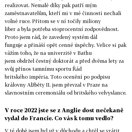
realizovat. Nemalé díky pak patří mým
zaměstnavatelům, kteří mi v mé činnosti nechali
volné ruce. Přitom se v ní točily miliony
liber a byla potřeba stoprocentní zodpovědnost.
Proto jsem rád, že zavedený systém dál
funguje a přináší opět cenné úspěchy. Velice si pak
vážím toho, že na univerzitě v Bathu
jsem obdržel čestný doktorát a před dvěma lety za
svůj přínos tamnímu sportu Řád
britského impéria. Toto ocenění po podpisu
královny Alžběty II. jsem převzal v Praze na
slavnostním ceremoniálu od britského velvyslance.
V roce 2022 jste se z Anglie dost nečekaně
vydal do Francie. Co vás k tomu vedlo?
V té době jsem byl už v důchodu a chtěl se vrátit