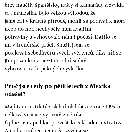
brzy naučily španělsky, našly si kamarády a zvykla
si i manželka. Bylo velkou výhodou, že
jsme žili v krásné přírodě, mohli se podívat k moři
nebo do hor, nechyběly nám kvalitní
potraviny a vyhovovalo nám i počasí. Dařilo se
mi v trenérské práci. Snažil jsem se
posilovat sebedůvěru svých svěřenců, díky níž se
jim povedlo na mezinárodní scéně
vybojovat řadu pěkných výsledků.
Proč jste tedy po pěti letech z Mexika
odešel?
Mají tam šestileté volební období a v roce 1995 se
celková situace výrazně změnila.
Úplně se například převrátila celá administrativa.
A co bylo vůbec nejhorší, zvýšila se