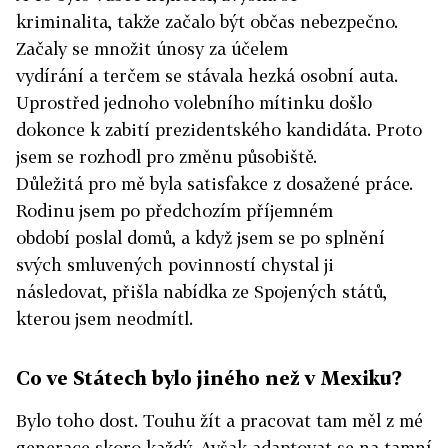
kriminalita, takže začalo být občas nebezpečno.
Začaly se množit únosy za účelem
vydírání a terčem se stávala hezká osobní auta.
Uprostřed jednoho volebního mítinku došlo
dokonce k zabití prezidentského kandidáta. Proto
jsem se rozhodl pro změnu působiště.
Důležitá pro mě byla satisfakce z dosažené práce.
Rodinu jsem po předchozím příjemném
období poslal domů, a když jsem se po splnění
svých smluvených povinností chystal ji
následovat, přišla nabídka ze Spojených států,
kterou jsem neodmítl.
Co ve Státech bylo jiného než v Mexiku?
Bylo toho dost. Touhu žít a pracovat tam měl z mé
generace skoro každý. Avšak adaptovat se na tamní