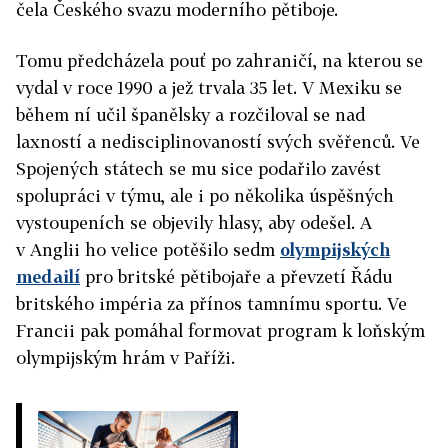
čela Českého svazu moderního pětiboje.
Tomu předcházela pouť po zahraničí, na kterou se
vydal v roce 1990 a jež trvala 35 let. V Mexiku se
během ní učil španělsky a rozčiloval se nad
laxností a nedisciplinovaností svých svěřenců. Ve
Spojených státech se mu sice podařilo zavést
spolupráci v týmu, ale i po několika úspěšných
vystoupeních se objevily hlasy, aby odešel. A
v Anglii ho velice potěšilo sedm
olympijských
medailí
pro britské pětibojaře a převzetí Řádu
britského impéria za přínos tamnímu sportu. Ve
Francii pak pomáhal formovat program k loňským
olympijským hrám v Paříži.