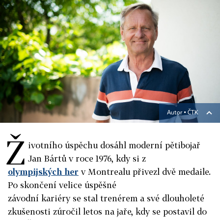
Autor ▪
ČTK
Ž
ivotního úspěchu dosáhl moderní pětibojař
Jan Bártů v roce 1976, kdy si z
olympijských her
v Montrealu přivezl dvě medaile.
Po skončení velice úspěšné
závodní kariéry se stal trenérem a své dlouholeté
zkušenosti zúročil letos na jaře, kdy se postavil do