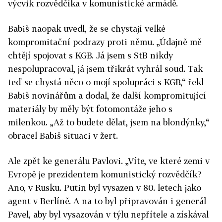
výcvik rozvědčíka v komunistické armádě.
Babiš naopak uvedl, že se chystají velké
kompromitační podrazy proti němu. „Údajně mě
chtějí spojovat s KGB. Já jsem s StB nikdy
nespolupracoval, já jsem třikrát vyhrál soud. Tak
teď se chystá něco o mojí spolupráci s KGB,“ řekl
Babiš novinářům a dodal, že další kompromitující
materiály by měly být fotomontáže jeho s
milenkou. „Až to budete dělat, jsem na blondýnky,“
obracel Babiš situaci v žert.
Ale zpět ke generálu Pavlovi. „Víte, ve které zemi v
Evropě je prezidentem komunistický rozvědčík?
Ano, v Rusku. Putin byl vysazen v 80. letech jako
agent v Berlíně. A na to byl připravován i generál
Pavel, aby byl vysazován v týlu nepřítele a získával