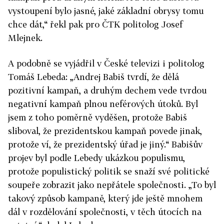
vystoupení bylo jasné, jaké základní obrysy tomu
chce dát,“ řekl pak pro ČTK politolog Josef
Mlejnek.
A podobně se vyjádřil v České televizi i politolog
Tomáš Lebeda: „Andrej Babiš tvrdí, že dělá
pozitivní kampaň, a druhým dechem vede tvrdou
negativní kampaň plnou neférových útoků. Byl
jsem z toho poměrně vyděšen, protože Babiš
sliboval, že prezidentskou kampaň povede jinak,
protože ví, že prezidentský úřad je jiný.“ Babišův
projev byl podle Lebedy ukázkou populismu,
protože populistický politik se snaží své politické
soupeře zobrazit jako nepřátele společnosti. „To byl
takový způsob kampaně, který jde ještě mnohem
dál v rozdělování společnosti, v těch útocích na