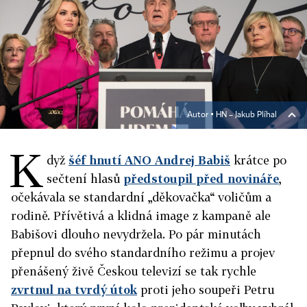
Autor ▪
HN – Jakub Plíhal
K
dyž
šéf hnutí ANO Andrej Babiš
krátce po
sečtení hlasů
předstoupil před novináře
,
očekávala se standardní „děkovačka“ voličům a
rodině. Přívětivá a klidná image z kampaně ale
Babišovi dlouho nevydržela. Po pár minutách
přepnul do svého standardního režimu a projev
přenášený živě Českou televizí se tak rychle
zvrtnul na tvrdý útok
proti jeho soupeři Petru