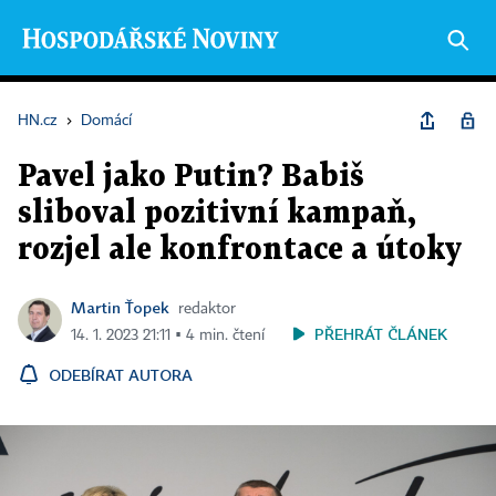
HN.cz
›
Domácí
Pavel jako Putin? Babiš
sliboval pozitivní kampaň,
rozjel ale konfrontace a útoky
Martin Ťopek
redaktor
PŘEHRÁT ČLÁNEK
14. 1. 2023 21:11 ▪ 4 min. čtení
ODEBÍRAT AUTORA