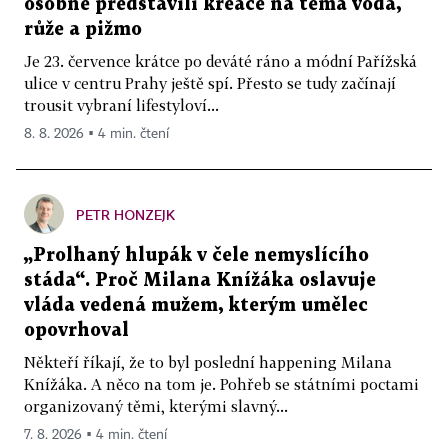
osobně představili kreace na téma voda,
růže a pižmo
Je 23. července krátce po deváté ráno a módní Pařížská
ulice v centru Prahy ještě spí. Přesto se tudy začínají
trousit vybraní lifestyloví...
8. 8. 2026 ▪ 4 min. čtení
PETR HONZEJK
„Prolhaný hlupák v čele nemyslícího
stáda“. Proč Milana Knížáka oslavuje
vláda vedená mužem, kterým umělec
opovrhoval
Někteří říkají, že to byl poslední happening Milana
Knížáka. A něco na tom je. Pohřeb se státními poctami
organizovaný těmi, kterými slavný...
7. 8. 2026 ▪ 4 min. čtení