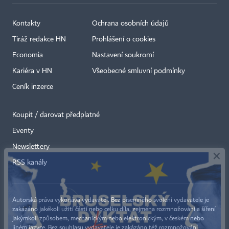
Kontakty
Ochrana osobních údajů
Tiráž redakce HN
Prohlášení o cookies
Economia
Nastavení soukromí
Kariéra v HN
Všeobecné smluvní podmínky
Ceník inzerce
Koupit / darovat předplatné
Eventy
×
Newslettery
RSS kanály
Autorská práva vykonává vydavatel. Bez písemného svolení vydavatele je
zakázáno jakékoli užití částí nebo celku díla, zejména rozmnožování a šíření
jakýmkoli způsobem, mechanickým nebo elektronickým, v českém nebo
jiném jazyce. Bez souhlasu vydavatele je zakázáno též rozmnožování