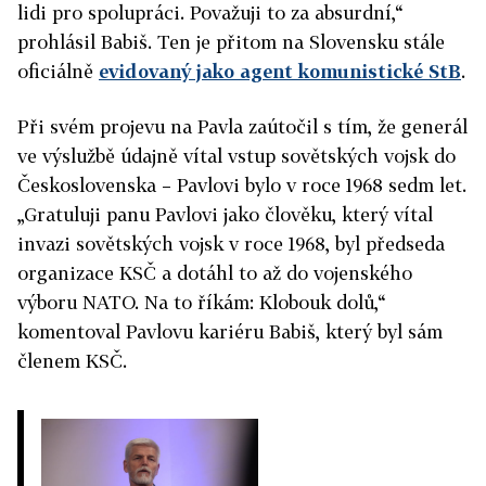
lidi pro spolupráci. Považuji to za absurdní,“
prohlásil Babiš. Ten je přitom na Slovensku stále
oficiálně
evidovaný jako agent komunistické StB
.
Při svém projevu na Pavla zaútočil s tím, že generál
ve výslužbě údajně vítal vstup sovětských vojsk do
Československa – Pavlovi bylo v roce 1968 sedm let.
„Gratuluji panu Pavlovi jako člověku, který vítal
invazi sovětských vojsk v roce 1968, byl předseda
organizace KSČ a dotáhl to až do vojenského
výboru NATO. Na to říkám: Klobouk dolů,“
komentoval Pavlovu kariéru Babiš, který byl sám
členem KSČ.