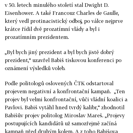
v 50. letech minulého století stal Dwight D.
Eisenhower. A také Francouz Charles de Gaulle,
který vedl protinacistický odboj, po válce nejprve
krátce řídil dvě prozatímní vlády a byl i
prozatímním prezidentem.
„Byl bych jiný prezident a byl bych jistě dobrý
prezident,“ uzavřel Babiš tiskovou konferenci po
oznámení výsledků voleb.
Podle politologů oslovených ČTK
odstartoval
projevem negativní a konfrontační kampaň. „Ten
projev byl velmi konfrontační, vůči vládní koalici a
Pavlovi. Babiš vytáhl hned tvrdý kalibr,“ zhodnotil
Babišův projev politolog Miroslav Mareš. „Projevy
postupujících kandidátů už samozřejmě začíná
kampaň před druhým kolem. A z toho Babišova