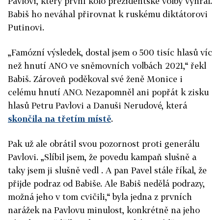
Pavlovi, který první kolo prezidentské volby vyhrál.
Babiš ho neváhal přirovnat k ruskému diktátorovi
Putinovi.
„Famózní výsledek, dostal jsem o 500 tisíc hlasů víc
než hnutí ANO ve sněmovních volbách 2021,“ řekl
Babiš. Zároveň poděkoval své ženě Monice i
celému hnutí ANO. Nezapomněl ani popřát k zisku
hlasů Petru Pavlovi a Danuši Nerudové, která
skončila na třetím místě
.
Pak už ale obrátil svou pozornost proti generálu
Pavlovi. „Slíbil jsem, že povedu kampaň slušně a
taky jsem ji slušně vedl . A pan Pavel stále říkal, že
přijde podraz od Babiše. Ale Babiš nedělá podrazy,
možná jeho v tom cvičili,“ byla jedna z prvních
narážek na Pavlovu minulost, konkrétně na jeho