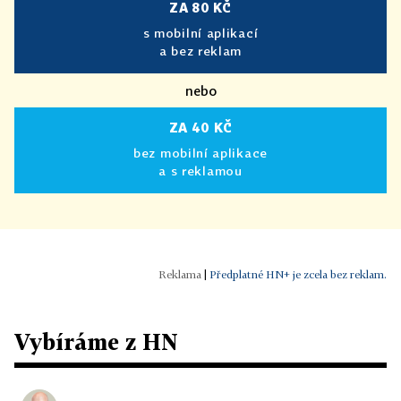
ZA 80 KČ
s mobilní aplikací
a bez reklam
nebo
ZA 40 KČ
bez mobilní aplikace
a s reklamou
|
Předplatné HN+ je zcela bez reklam.
Vybíráme z HN