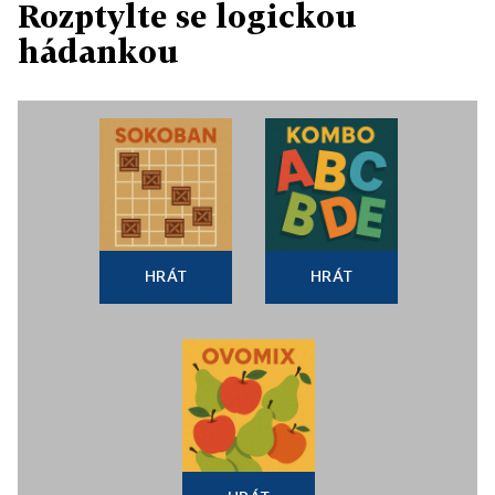
Rozptylte se logickou
hádankou
HRÁT
HRÁT