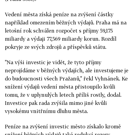
Vedení města získá peníze na zvýšení částky
například omezením běžných výdajů. Praha má na
letošní rok schválen rozpočet s příjmy 59,175
miliardy a výdaji 77,569 miliardy korun. Rozdíl
pokryje ze svých zdrojů a příspěvků státu.
"Na výši investic je vidět, že tyto příjmy
neprojídáme v běžných výdajích, ale investujeme je
do budoucnosti všech Pražanů," řekl Vyhnánek. Ke
snížení výdajů vedení města přistoupilo kvůli
tomu, že v uplynulých letech příliš rostly, dodal.
Investice pak rada zvýšila mimo jiné kvůli
vysokému vnitřnímu dluhu města.
Peníze na zvýšení investic město získalo kromě
snížení běžných výdajů také redukcí rezerv