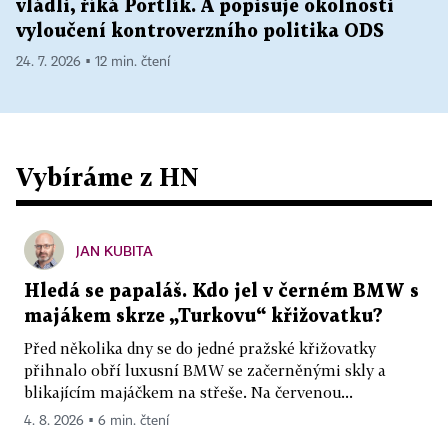
vládli, říká Portlík. A popisuje okolnosti
vyloučení kontroverzního politika ODS
24. 7. 2026 ▪ 12 min. čtení
Vybíráme z HN
JAN KUBITA
Hledá se papaláš. Kdo jel v černém BMW s
majákem skrze „Turkovu“ křižovatku?
Před několika dny se do jedné pražské křižovatky
přihnalo obří luxusní BMW se začerněnými skly a
blikajícím majáčkem na střeše. Na červenou...
4. 8. 2026 ▪ 6 min. čtení