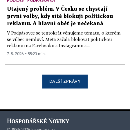
PODCAST PODPÁSOVKA
Utajený problém. V Česku se chystají
první volby, kdy sítě blokují politickou
reklamu. A hlavní oběť je nečekaná
V Podpásovce se tentokrát věnujeme tématu, o kterém
se vůbec nemluví. Meta začala blokovat politickou
reklamu na Facebooku a Instagramu a...
7. 8. 2026 ▪ 55:23 min.
DALŠÍ ZPRÁVY
©
1996-2026
Economia, a.s.