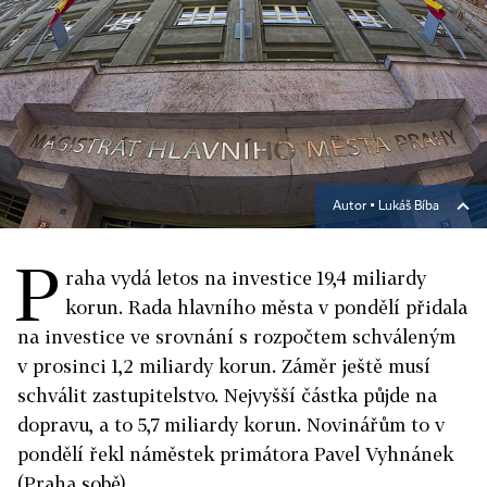
Autor ▪
Lukáš Bíba
P
raha vydá letos na investice 19,4 miliardy
korun. Rada hlavního města v pondělí přidala
na investice ve srovnání s rozpočtem schváleným
v prosinci 1,2 miliardy korun. Záměr ještě musí
schválit zastupitelstvo. Nejvyšší částka půjde na
dopravu, a to 5,7 miliardy korun. Novinářům to v
pondělí řekl náměstek primátora Pavel Vyhnánek
(Praha sobě).