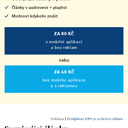
Články v audioverzi + playlist
Možnost kdykoliv zrušit
ZA 80 KČ
s mobilní aplikací
a bez reklam
nebo
ZA 40 KČ
bez mobilní aplikace
a s reklamou
|
Předplatné HN+ je zcela bez reklam.