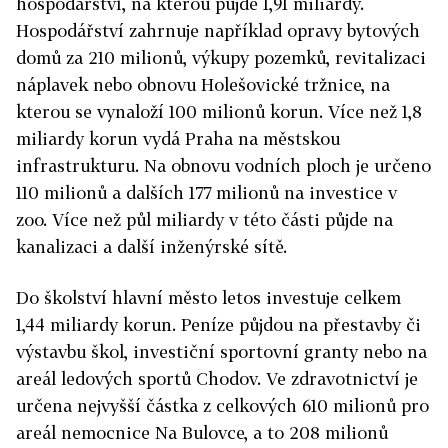
hospodářství, na kterou půjde 1,91 miliardy.
Hospodářství zahrnuje například opravy bytových
domů za 210 milionů, výkupy pozemků, revitalizaci
náplavek nebo obnovu Holešovické tržnice, na
kterou se vynaloží 100 milionů korun. Více než 1,8
miliardy korun vydá Praha na městskou
infrastrukturu. Na obnovu vodních ploch je určeno
110 milionů a dalších 177 milionů na investice v
zoo. Více než půl miliardy v této části půjde na
kanalizaci a další inženýrské sítě.
Do školství hlavní město letos investuje celkem
1,44 miliardy korun. Peníze půjdou na přestavby či
výstavbu škol, investiční sportovní granty nebo na
areál ledových sportů Chodov. Ve zdravotnictví je
určena nejvyšší částka z celkových 610 milionů pro
areál nemocnice Na Bulovce, a to 208 milionů