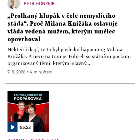
PETR HONZEJK
„Prolhaný hlupák v čele nemyslícího
stáda“. Proč Milana Knížáka oslavuje
vláda vedená mužem, kterým umělec
opovrhoval
Někteří říkají, že to byl poslední happening Milana
Knížáka. A něco na tom je. Pohřeb se státními poctami
organizovaný těmi, kterými slavný...
7. 8. 2026 ▪ 4 min. čtení
55:23