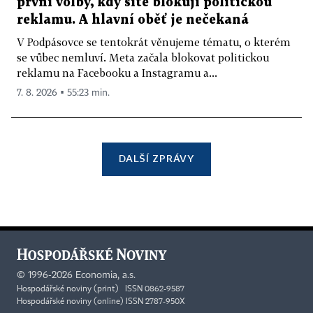
první volby, kdy sítě blokují politickou
reklamu. A hlavní oběť je nečekaná
V Podpásovce se tentokrát věnujeme tématu, o kterém
se vůbec nemluví. Meta začala blokovat politickou
reklamu na Facebooku a Instagramu a...
7. 8. 2026 ▪ 55:23 min.
DALŠÍ ZPRÁVY
©
1996-2026
Economia, a.s.
Hospodářské noviny (print) ISSN 0862-9587
Hospodářské noviny (online) ISSN 2787-950X