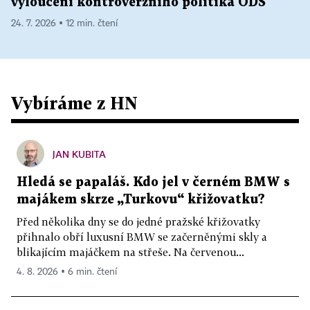
vyloučení kontroverzního politika ODS
24. 7. 2026 ▪ 12 min. čtení
Vybíráme z HN
JAN KUBITA
Hledá se papaláš. Kdo jel v černém BMW s
majákem skrze „Turkovu“ křižovatku?
Před několika dny se do jedné pražské křižovatky
přihnalo obří luxusní BMW se začerněnými skly a
blikajícím majáčkem na střeše. Na červenou...
4. 8. 2026 ▪ 6 min. čtení