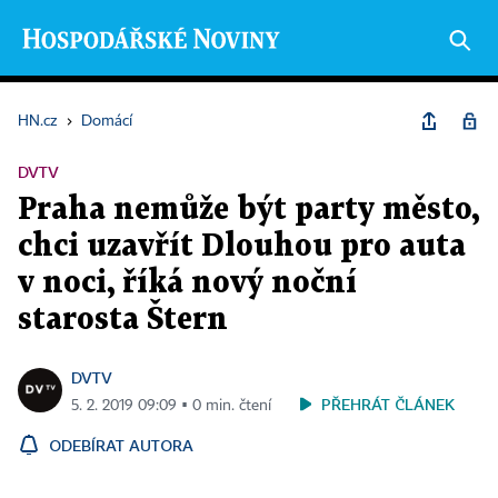
HN.cz
›
Domácí
DVTV
Praha nemůže být party město,
chci uzavřít Dlouhou pro auta
v noci, říká nový noční
starosta Štern
DVTV
PŘEHRÁT ČLÁNEK
5. 2. 2019 09:09 ▪ 0 min. čtení
ODEBÍRAT AUTORA