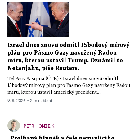
Izrael dnes znovu odmítl 15bodový mírový
plán pro Pásmo Gazy navržený Radou
míru, kterou ustavil Trump. Oznámil to
Netanjahu, píše Reuters.
Tel Aviv 9. srpna (ČTK) - Izrael dnes znovu odmítl
15bodový mírový plán pro Pásmo Gazy navržený Radou
míru, kterou ustavil americký prezident...
9. 8. 2026 ▪ 2 min. čtení
PETR HONZEJK
„Prolhaný hlupák v čele nemyslícího