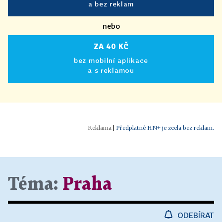
a bez reklam
nebo
ZA 40 KČ
bez mobilní aplikace
a s reklamou
|
Předplatné HN+ je zcela bez reklam.
Téma:
Praha
ODEBÍRAT