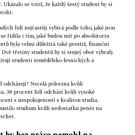
r. Ukázalo se totiž, že každý šestý student by si
volit.
dých lidí nejčastěji vybírá podle toho, jaké jsou
 se řídila i tím, jaké budou mít po absolutoriu
ntů byla velmi důležitá také prestiž, finanční
. Dvě třetiny studentů by si stejný obor vybraly
litují studenti zemědělsko-lesnických a
l odcházejí? Necelá polovina kvůli
a. 38 procent lidí odchází kvůli vysoké
ocent s nespokojeností s kvalitou studia.
pustilo studium kvůli nedostatku peněz na
ischer.
t by bez práce nemohl na