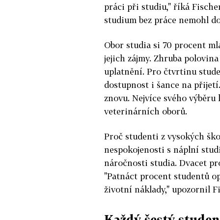
práci při studiu," říká Fische
studium bez práce nemohl do
Obor studia si 70 procent mla
jejich zájmy. Zhruba polovina
uplatnění. Pro čtvrtinu stude
dostupnost i šance na přijetí
znovu. Nejvíce svého výběru 
veterinárních oborů.
Proč studenti z vysokých ško
nespokojenosti s náplní studi
náročnosti studia. Dvacet pr
"Patnáct procent studentů o
životní náklady," upozornil F
Každý šestý studen