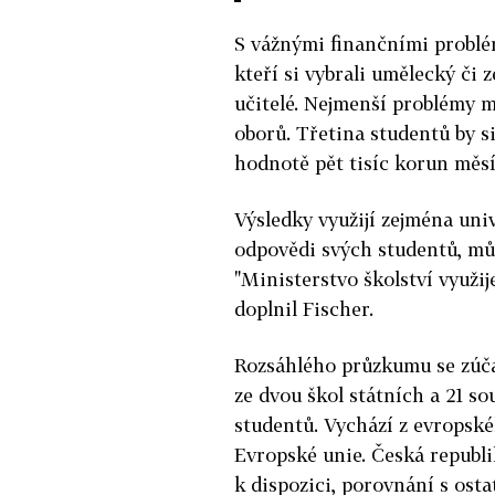
S vážnými finančními problém
kteří si vybrali umělecký či
učitelé. Nejmenší problémy 
oborů. Třetina studentů by s
hodnotě pět tisíc korun měsí
Výsledky využijí zejména uni
odpovědi svých studentů, mů
"Ministerstvo školství využi
doplnil Fischer.
Rozsáhlého průzkumu se zúčas
ze dvou škol státních a 21 s
studentů. Vychází z evropské
Evropské unie. Česká republi
k dispozici, porovnání s ost