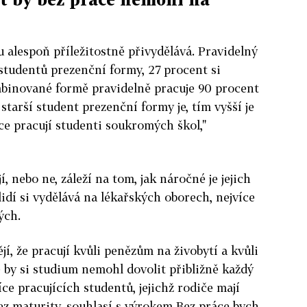
u alespoň příležitostně přivydělává. Pravidelný
studentů prezenční formy, 27 procent si
mbinované formě pravidelně pracuje 90 procent
 starší student prezenční formy je, tím vyšší je
ce pracují studenti soukromých škol,"
jí, nebo ne, záleží na tom, jak náročné je jejich
idí si vydělává na lékařských oborech, nejvíce
ých.
í, že pracují kvůli penězům na živobytí a kvůli
e by si studium nemohl dovolit přibližně každý
ce pracujících studentů, jejichž rodiče mají
bez maturity, souhlasí s výrokem Bez práce bych