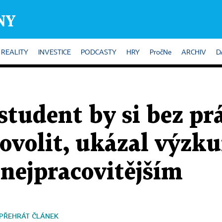
REALITY
INVESTICE
PODCASTY
HRY
PročNe
ARCHIV
D
student by si bez p
ovolit, ukázal výzku
 nejpracovitějším
PŘEHRÁT ČLÁNEK