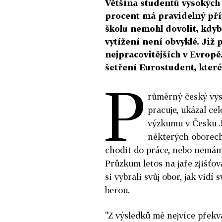
Většina studentů vysokých 
procent má pravidelný pří
školu nemohl dovolit, kdy
vytížení není obvyklé. Již p
nejpracovitějších v Evropě
šetření Eurostudent, které
P
růměrný český vys
pracuje, ukázal c
výzkumu v Česku J
některých oborech 
chodit do práce, nebo nemá
Průzkum letos na jaře zjišťova
si vybrali svůj obor, jak vidí
berou.
"Z výsledků mě nejvíce překva