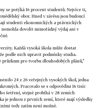
y se potýká 16 procent studentů. Nejvíce ti,
 zemědělský obor. Hned v závěsu jsou budoucí
mají studenti ekonomických a právnických
i nemohla dovolit mimořádný výdaj ani v
čně.
verzity. Každá vysoká škola může dostat
že podle nich upravit podmínky studia.
je průzkum pro tvorbu dlouhodobých plánů,"
tnilo 24 z 26 veřejných vysokých škol, jedna
oukromých. Pracovalo se s odpověďmi 16 tisíc
ho šetření, stejné probíhá v 28 zemích
ka je jednou z prvních zemí, které mají výsledky
atními tedy zatím není možné.