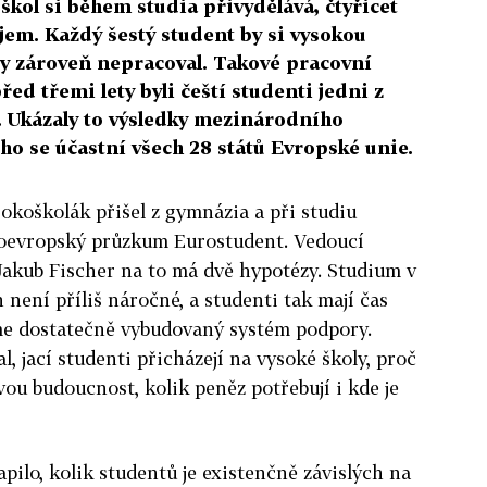
škol si během studia přivydělává, čtyřicet
jem. Každý šestý student by si vysokou
by zároveň nepracoval. Takové pracovní
řed třemi lety byli čeští studenti jedni z
. Ukázaly to výsledky mezinárodního
ho se účastní všech 28 států Evropské unie.
okoškolák přišel z gymnázia a při studiu
eloevropský průzkum Eurostudent. Vedoucí
akub Fischer na to má dvě hypotézy. Studium v
není příliš náročné, a studenti tak mají čas
me dostatečně vybudovaný systém podpory.
l, jací studenti přicházejí na vysoké školy, proč
 svou budoucnost, kolik peněz potřebují i kde je
pilo, kolik studentů je existenčně závislých na