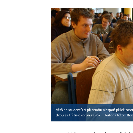
Většina studentů si při studiu alespoň příležitos
dvou až tří tisíc korun za rok.
Autor ▪
foto: HN 