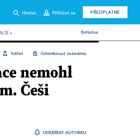
PŘEDPLATNÉ
Hledat
Přihlásit se
BeNative
ALŠÍ
Sdílet
Odemknout známému
ráce nemohl
m. Češi
ODEBÍRAT AUTORKU