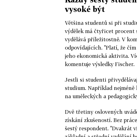
vysoké být
Většina studentů si při studi
výdělek má čtyřicet procent 
vydělává příležitostně. V ko
odpovídajících. "Platí, že čím
jeho ekonomická aktivita. Ví
komentuje výsledky Fischer.
Jestli si studenti přivyděláva
studium. Například nejméně l
na uměleckých a pedagogick
Dvě třetiny oslovených uváděj
získání zkušeností. Bez prác
šestý respondent. "Dvakrát ví
základní a střední vzdělání 