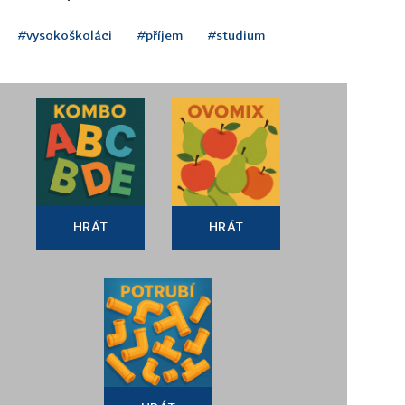
#vysokoškoláci
#příjem
#studium
HRÁT
HRÁT