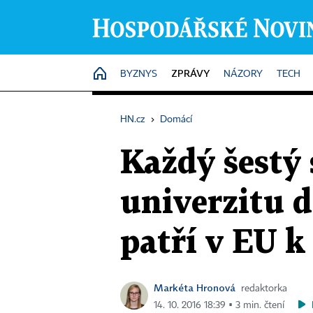
ZPRÁVY
HOME
BYZNYS
NÁZORY
TECH
HN.cz
›
Domácí
Každý šestý 
univerzitu d
patří v EU k
Markéta Hronová
redaktorka
14. 10. 2016 18:39 ▪ 3 min. čtení