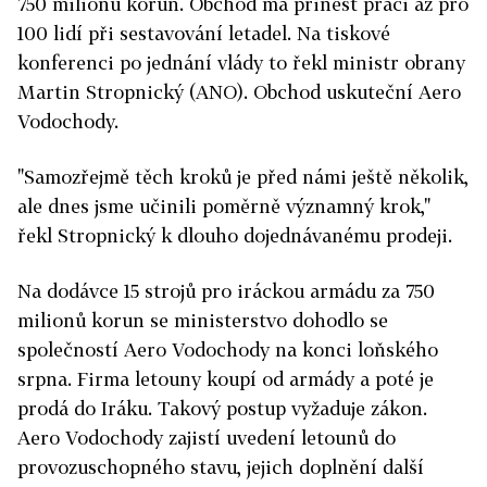
750 milionů korun. Obchod má přinést práci až pro
100 lidí při sestavování letadel. Na tiskové
konferenci po jednání vlády to řekl ministr obrany
Martin Stropnický (ANO). Obchod uskuteční Aero
Vodochody.
"Samozřejmě těch kroků je před námi ještě několik,
ale dnes jsme učinili poměrně významný krok,"
řekl Stropnický k dlouho dojednávanému prodeji.
Na dodávce 15 strojů pro iráckou armádu za 750
milionů korun se ministerstvo dohodlo se
společností Aero Vodochody na konci loňského
srpna. Firma letouny koupí od armády a poté je
prodá do Iráku. Takový postup vyžaduje zákon.
Aero Vodochody zajistí uvedení letounů do
provozuschopného stavu, jejich doplnění další