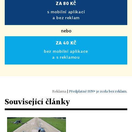
ZA 80 KČ
s mobilní aplikací
a bez reklam
nebo
ZA 40 KČ
bez mobilní aplikace
a s reklamou
|
Předplatné HN+ je zcela bez reklam.
Související články