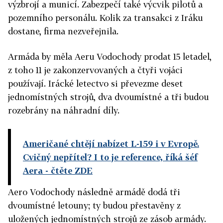
výzbrojí a municí. Zabezpečí také výcvik pilotů a
pozemního personálu. Kolik za transakci z Iráku
dostane, firma nezveřejnila.
Armáda by měla Aeru Vodochody prodat 15 letadel,
z toho 11 je zakonzervovaných a čtyři vojáci
používají. Irácké letectvo si převezme deset
jednomístných strojů, dva dvoumístné a tři budou
rozebrány na náhradní díly.
Američané chtějí nabízet L-159 i v Evropě.
Cvičný nepřítel? I to je reference, říká šéf
Aera
- čtěte ZDE
Aero Vodochody následně armádě dodá tři
dvoumístné letouny; ty budou přestavěny z
uložených jednomístných strojů ze zásob armády.