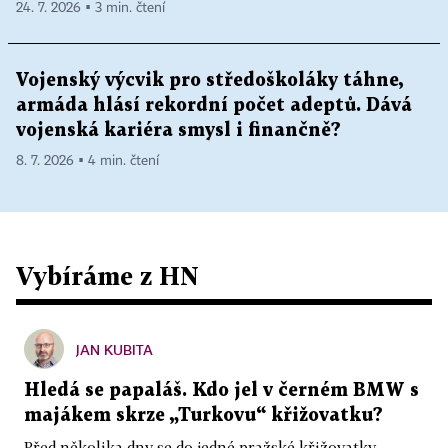
24. 7. 2026 ▪ 3 min. čtení
Vojenský výcvik pro středoškoláky táhne,
armáda hlásí rekordní počet adeptů. Dává
vojenská kariéra smysl i finančně?
8. 7. 2026 ▪ 4 min. čtení
Vybíráme z HN
JAN KUBITA
Hledá se papaláš. Kdo jel v černém BMW s
majákem skrze „Turkovu“ křižovatku?
Před několika dny se do jedné pražské křižovatky