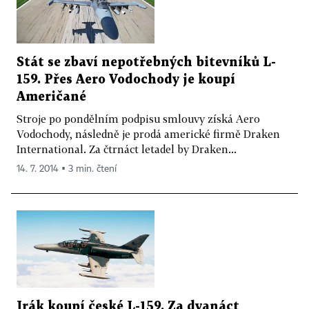
Stát se zbaví nepotřebných bitevníků L-
159. Přes Aero Vodochody je koupí
Američané
Stroje po pondělním podpisu smlouvy získá Aero
Vodochody, následně je prodá americké firmě Draken
International. Za čtrnáct letadel by Draken...
14. 7. 2014 ▪ 3 min. čtení
Irák koupí české L-159. Za dvanáct