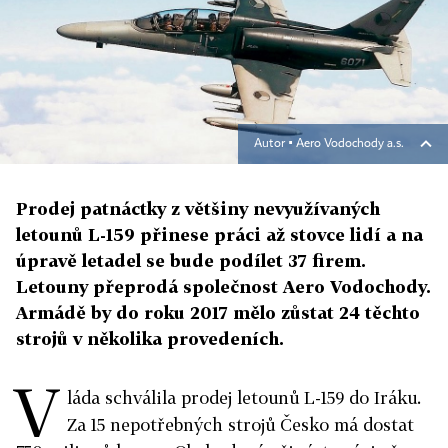
Autor ▪
Aero Vodochody a.s.
Prodej patnáctky z většiny nevyužívaných
letounů L-159 přinese práci až stovce lidí a na
úpravě letadel se bude podílet 37 firem.
Letouny přeprodá společnost Aero Vodochody.
Armádě by do roku 2017 mělo zůstat 24 těchto
strojů v několika provedeních.
V
láda schválila prodej letounů L-159 do Iráku.
Za 15 nepotřebných strojů Česko má dostat