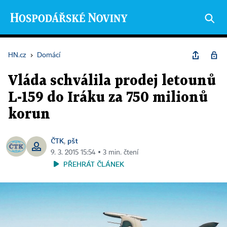
HN.cz
›
Domácí
Vláda schválila prodej letounů
L-159 do Iráku za 750 milionů
korun
ČTK
pšt
,
9. 3. 2015 15:54 ▪ 3 min. čtení
PŘEHRÁT ČLÁNEK