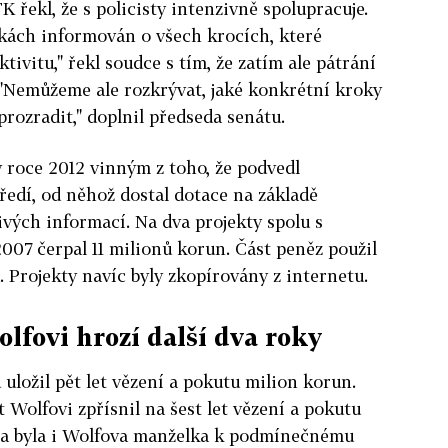
řekl, že s policisty intenzivně spolupracuje.
kách informován o všech krocích, které
tivitu," řekl soudce s tím, že zatím ale pátrání
"Nemůžeme ale rozkrývat, jaké konkrétní kroky
prozradit," doplnil předseda senátu.
 roce 2012 vinným z toho, že podvedl
ředí, od něhož dostal dotace na základě
ivých informací. Na dva projekty spolu s
007 čerpal 11 milionů korun. Část peněz použil
. Projekty navíc byly zkopírovány z internetu.
lfovi hrozí další dva roky
uložil pět let vězení a pokutu milion korun.
 Wolfovi zpřísnil na šest let vězení a pokutu
na byla i Wolfova manželka k podmínečnému