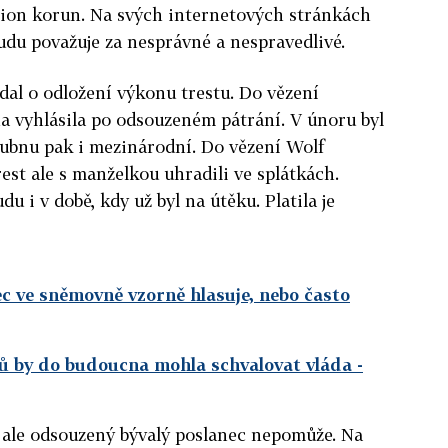
ilion korun. Na svých internetových stránkách
udu považuje za nesprávné a nespravedlivé.
al o odložení výkonu trestu. Do vězení
dna vyhlásila po odsouzeném pátrání. V únoru byl
dubnu pak i mezinárodní. Do vězení Wolf
est ale s manželkou uhradili ve splátkách.
u i v době, kdy už byl na útěku. Platila je
ec ve sněmovně vzorně hlasuje, nebo často
ců by do budoucna mohla schvalovat vláda
-
 ale odsouzený bývalý poslanec nepomůže. Na