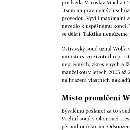
předseda Miroslav Mucha ČTK 
"Jsem na pravidelných schůz
provedou. Vyvíjí maximální ak
nevedlo k úspěšnému konci. 
se dělají. Taktiku nemůžeme 
Ostravský soud uznal Wolfa v
ministerstvo životního prost
nepřesných, zkreslených a lž
manželkou v letech 2005 až 2
na hrazení vlastních nákladů
Místo promlčení Wo
Bývalému poslanci za to soud 
Vrchní soud v Olomouci trest
pět milionů korun. Odsouze