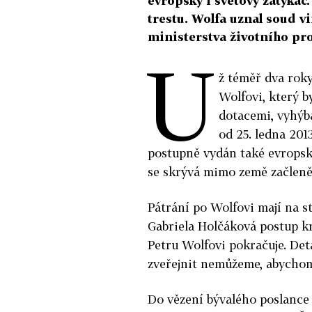
evropský i světový zatykač.
trestu. Wolfa uznal soud 
ministerstva životního pro
U
ž téměř dva rok
Wolfovi, který b
dotacemi, vyhýba
od 25. ledna 201
postupně vydán také evropský 
se skrývá mimo země začleně
Pátrání po Wolfovi mají na st
Gabriela Holčáková postup k
Petru Wolfovi pokračuje. De
zveřejnit nemůžeme, abychom 
Do vězení bývalého poslance 