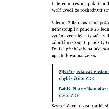
tříletému trestu a pokutě m
Wolf uvedl, že rozhodnutí so
V lednu 2013 neúspěšně požád
nenastoupil a policie 25. le
vydán evropský zatykač a v 
odmítá nastoupit, peněžitý tr
Peníze přicházely na účet soud
uprchlíkova manželka.
Zjistěte, zda váš poslan
chybí
- čtěte ZDE
Babiš: Platy zákonodár
čtěte ZDE
Svým útěkem do zahraničí si