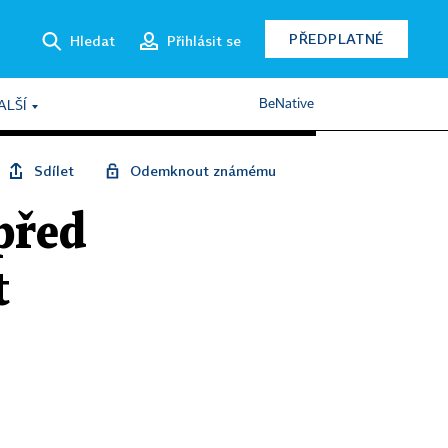
PŘEDPLATNÉ
Hledat
Přihlásit se
BeNative
ALŠÍ
Sdílet
Odemknout známému
před
t