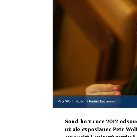
Petr Wolf
Autor ▪
Radim Beznoska
Soud ho v roce 2012 odsoud
už ale exposlanec Petr Wolf