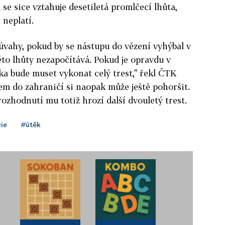
se sice vztahuje desetiletá promlčecí lhůta,
neplatí.
úvahy, pokud by se nástupu do vězení vyhýbal v
éto lhůty nezapočítává. Pokud je opravdu v
ka bude muset vykonat celý trest," řekl ČTK
m do zahraničí si naopak může ještě pohoršit.
zhodnutí mu totiž hrozí další dvouletý trest.
cie
#útěk