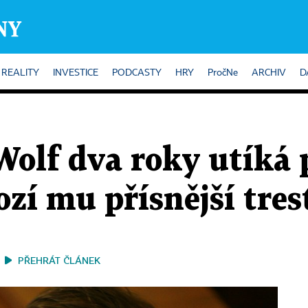
REALITY
INVESTICE
PODCASTY
HRY
PročNe
ARCHIV
D
Wolf dva roky utíká 
zí mu přísnější tres
PŘEHRÁT ČLÁNEK