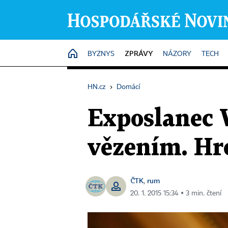
ZPRÁVY
HOME
BYZNYS
NÁZORY
TECH
HN.cz
›
Domácí
Exposlanec 
vězením. Hro
ČTK
rum
,
20. 1. 2015 15:34 ▪ 3 min. čtení