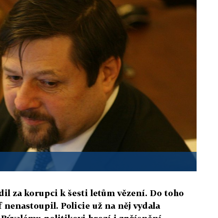
il za korupci k šesti letům vězení. Do toho
 nenastoupil. Policie už na něj vydala