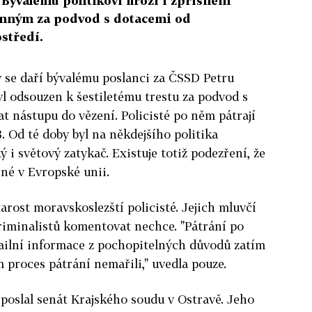
 Bývalému politikovi hrozí i zpřísnění
vinným za podvod s dotacemi od
středí.
y se daří bývalému poslanci za ČSSD Petru
yl odsouzen k šestiletému trestu za podvod s
t nástupu do vězení. Policisté po něm pátrají
3. Od té doby byl na někdejšího politika
i světový zatykač. Existuje totiž podezření, že
né v Evropské unii.
arost moravskoslezští policisté. Jejich mluvčí
riminalistů komentovat nechce. "Pátrání po
tailní informace z pochopitelných důvodů zatím
proces pátrání nemařili," uvedla pouze.
poslal senát Krajského soudu v Ostravě. Jeho