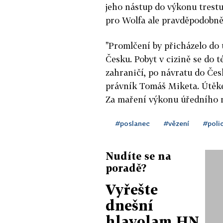
jeho nástup do výkonu trestu 
pro Wolfa ale pravděpodobně 
"Promlčení by přicházelo do 
Česku. Pobyt v cizině se do t
zahraničí, po návratu do Čes
právník Tomáš Miketa. Útěke
Za maření výkonu úředního ro
#poslanec
#vězení
#poli
Nudíte se na
poradě?
Vyřešte
dnešní
hlavolam HN