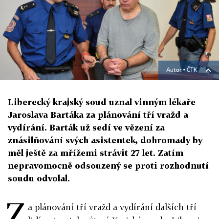
Autor ▪
ČTK
Liberecký krajský soud uznal vinným lékaře
Jaroslava Bartáka za plánování tří vražd a
vydírání. Barták už sedí ve vězení za
znásilňování svých asistentek, dohromady by
měl ještě za mřížemi strávit 27 let. Zatím
nepravomocně odsouzený se proti rozhodnutí
soudu odvolal.
Z
a plánování tří vražd a vydírání dalších tří