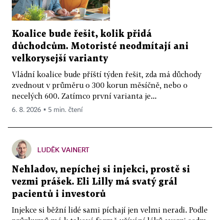
Koalice bude řešit, kolik přidá
důchodcům. Motoristé neodmítají ani
velkorysejší varianty
Vládní koalice bude příští týden řešit, zda má důchody
zvednout v průměru o 300 korun měsíčně, nebo o
necelých 600. Zatímco první varianta je...
6. 8. 2026 ▪ 5 min. čtení
LUDĚK VAINERT
Nehladov, nepíchej si injekci, prostě si
vezmi prášek. Eli Lilly má svatý grál
pacientů i investorů
Injekce si běžní lidé sami píchají jen velmi neradi. Podle