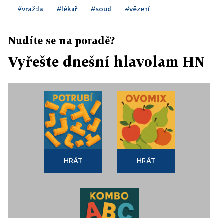
#vražda
#lékař
#soud
#vězení
Nudíte se na poradě?
Vyřešte dnešní hlavolam HN
HRÁT
HRÁT