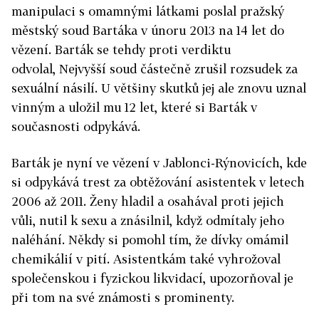
manipulaci s omamnými látkami poslal pražský
městský soud Bartáka v únoru 2013 na 14 let do
vězení. Barták se tehdy proti verdiktu
odvolal, Nejvyšší soud částečně zrušil rozsudek za
sexuální násilí. U většiny skutků jej ale znovu uznal
vinným a uložil mu 12 let, které si Barták v
současnosti odpykává.
Barták je nyní ve vězení v Jablonci-Rýnovicích, kde
si odpykává trest za obtěžování asistentek v letech
2006 až 2011. Ženy hladil a osahával proti jejich
vůli, nutil k sexu a znásilnil, když odmítaly jeho
naléhání. Někdy si pomohl tím, že dívky omámil
chemikálií v pití. Asistentkám také vyhrožoval
společenskou i fyzickou likvidací, upozorňoval je
při tom na své známosti s prominenty.