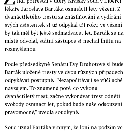
lidí potrestal v úterý Krajský soud v Liberci
lékaře Jaroslava Bartáka osmnácti lety vězení. Z
dvanáctiletého trestu za znásilňování a vydírání
svých asistentek si už odpykal tři roky, ve vězení
by tak měl být ještě sedmadvacet let. Barták se na
místě odvolal, státní zástupce si nechal lhůtu na
rozmyšlenou.
Podle předsedkyně Senátu Evy Drahotové si bude
Barták uložené tresty ve dvou různých případech
odpykávat postupně. "Nezapočítávají se vůči sobě
navzájem. To znamená poté, co vykoná
dvanáctiletý trest, začne vykonávat trest odnětí
svobody osmnáct let, pokud bude naše odsouzení
pravomocné," uvedla soudkyně.
Soud uznal Bartáka vinným, že loni na podzim ve