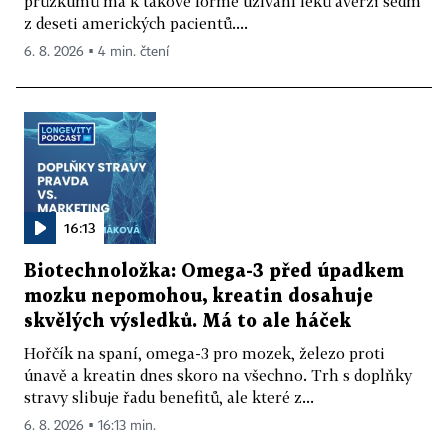
průzkumů má k takové formě užívání léků averzi sedm
z deseti amerických pacientů....
6. 8. 2026 ▪ 4 min. čtení
16:13
Biotechnoložka: Omega-3 před úpadkem
mozku nepomohou, kreatin dosahuje
skvělých výsledků. Má to ale háček
Hořčík na spaní, omega-3 pro mozek, železo proti
únavě a kreatin dnes skoro na všechno. Trh s doplňky
stravy slibuje řadu benefitů, ale které z...
6. 8. 2026 ▪ 16:13 min.