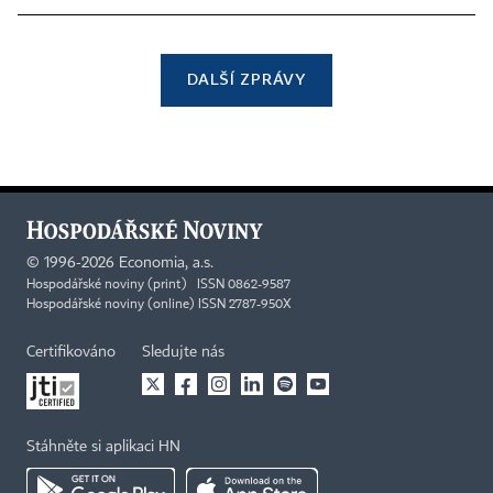
DALŠÍ ZPRÁVY
©
1996-2026
Economia, a.s.
Hospodářské noviny (print) ISSN 0862-9587
Hospodářské noviny (online) ISSN 2787-950X
Certifikováno
Sledujte nás
Stáhněte si aplikaci HN