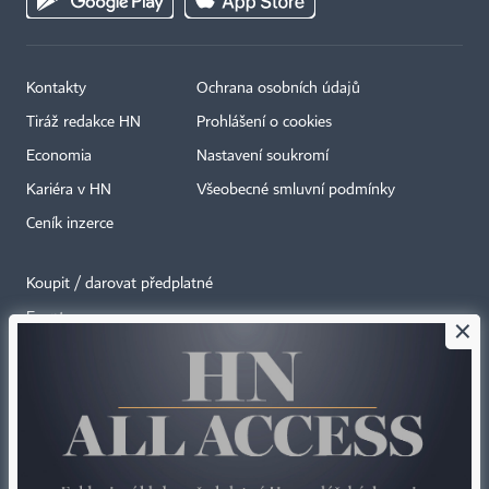
Kontakty
Ochrana osobních údajů
Tiráž redakce HN
Prohlášení o cookies
Economia
Nastavení soukromí
Kariéra v HN
Všeobecné smluvní podmínky
Ceník inzerce
Koupit / darovat předplatné
Eventy
×
Newslettery
RSS kanály
Autorská práva vykonává vydavatel. Bez písemného svolení vydavatele je
zakázáno jakékoli užití částí nebo celku díla, zejména rozmnožování a šíření