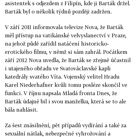
asistentek s odjezdem z Filipín, kde ji Barták držel.
Barták byl o několik týdnů později zadržen.
V září 2011 informovala televize Nova, že Barták
měl přístup na vatikánské velvyslanectví v Praze,
na jehož půdě zařídil natáčení historicko-
erotického filmu, v němž si sám zahrál. Počátkem
září 2012 Nova uvedla, že Barták se zřejmě účastnil
i utajeného obřadu ve Svatováclavské kapli
katedrály svatého Víta. Vojenský velitel Hradu
Karel Niederhafner kvůli tomu posléze skončil ve
funkci. V říjnu napsala Mladá fronta Dnes, že
Barták údajně bil i svou manželku, která se to ale
bála nahlásit.
Za šest znásilnění, pět případů vydírání a také za
sexuální nátlak, nebezpečné vyhrožování a