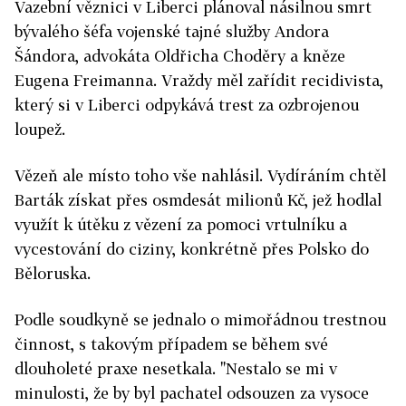
Vazební věznici v Liberci plánoval násilnou smrt
bývalého šéfa vojenské tajné služby Andora
Šándora, advokáta Oldřicha Choděry a kněze
Eugena Freimanna. Vraždy měl zařídit recidivista,
který si v Liberci odpykává trest za ozbrojenou
loupež.
Vězeň ale místo toho vše nahlásil. Vydíráním chtěl
Barták získat přes osmdesát milionů Kč, jež hodlal
využít k útěku z vězení za pomoci vrtulníku a
vycestování do ciziny, konkrétně přes Polsko do
Běloruska.
Podle soudkyně se jednalo o mimořádnou trestnou
činnost, s takovým případem se během své
dlouholeté praxe nesetkala. "Nestalo se mi v
minulosti, že by byl pachatel odsouzen za vysoce