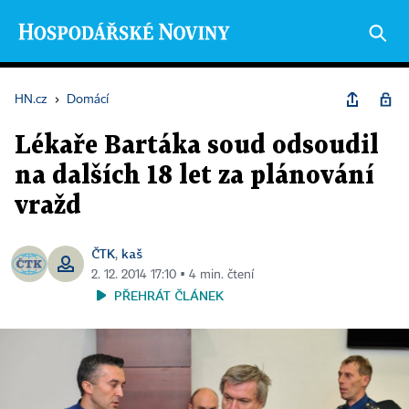
HN.cz
›
Domácí
Lékaře Bartáka soud odsoudil
na dalších 18 let za plánování
vražd
ČTK
kaš
,
2. 12. 2014 17:10 ▪ 4 min. čtení
PŘEHRÁT ČLÁNEK