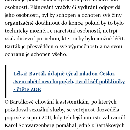
osobností. Plánování vraždy či vydírání odpovídá
jeho osobnosti, byl by schopen a ochoten své činy
organizačně dotáhnout do konce, pokud by to bylo
technicky možné. Je narcistní osobností, netrpí
však duševní poruchou, kterou by bylo možné léčit.
Barták je přesvědčen o své výjimečnosti a na svou
ochranu je schopen všeho.
Lékař Barták údajně týral mladou Češku.
Jsem obětí neschopných, tvrdí šéf polikliniky
- čtěte ZDE
O Bartákově chování k asistentkám, po kterých
požadoval sexuální služby, se veřejnost dozvěděla
poprvé v srpnu 2011, kdy tehdejší ministr zahraničí
Karel Schwarzenberg pomáhal jedné z Bartákových