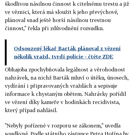
škodlivou násilnou činnost k citelnému trestu a již
ve věznici, která má sloužit k jeho převýchově,
plánoval snad ještě horší násilnou trestnou
činnost," řekla při zdůvodnění rozsudku.
Odsouzený lékař Barták plánoval z vězení
několik vražd, tvrdí policie
- čtěte ZDE
Obhajoba zpochybňovala legálnost a věrohodnost
nahrávek, na nichž Barták mluví o útěku, únosech,
vydírání i připravovaných vraždách a sepisuje
informace k chystaným obětem. Nahrávky pořídil
ve vězení díky kameře v hodinkách recidivista,
který případ nahlásil.
"Nebyly pořízené v rozporu se zákonem," uvedla
soudkyně. Podle státního zástupce Petra Hořína by