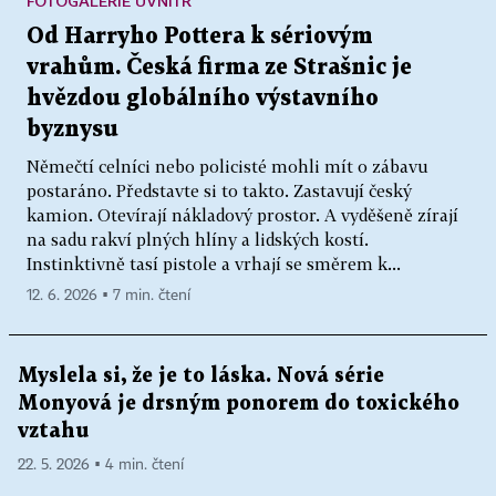
FOTOGALERIE UVNITŘ
Od Harryho Pottera k sériovým
vrahům. Česká firma ze Strašnic je
hvězdou globálního výstavního
byznysu
Němečtí celníci nebo policisté mohli mít o zábavu
postaráno. Představte si to takto. Zastavují český
kamion. Otevírají nákladový prostor. A vyděšeně zírají
na sadu rakví plných hlíny a lidských kostí.
Instinktivně tasí pistole a vrhají se směrem k...
12. 6. 2026 ▪ 7 min. čtení
Myslela si, že je to láska. Nová série
Monyová je drsným ponorem do toxického
vztahu
22. 5. 2026 ▪ 4 min. čtení