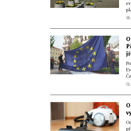
ev
pl
18.
O
P
jí
Po
Ev
Če
13.
O
v
Od
př