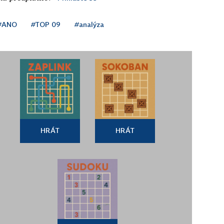
#ANO
#TOP 09
#analýza
HRÁT
HRÁT