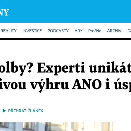
REALITY
INVESTICE
PODCASTY
HRY
PročNe
ARCHIV
D
olby? Experti uniká
rtivou výhru ANO i ú
PŘEHRÁT ČLÁNEK