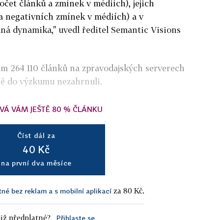
počet článků a zmínek v médiích), jejich
a negativních zmínek v médiích) a v
mná dynamika," uvedl ředitel Semantic Visions
em 264 110 článků na zpravodajských serverech
ítě do výzkumu nezahrnuli.
VÁ VÁM JEŠTĚ 80 % ČLÁNKU
Číst dál za
40 Kč
na první dva měsíce
za 80 Kč.
tné bez reklam a s mobilní aplikací
iž předplatné?
Přihlaste se