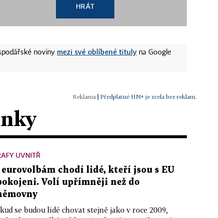
HRÁT
mezi své oblíbené tituly
ospodářské noviny
na Google
|
Předplatné HN+ je zcela bez reklam.
ánky
AFY UVNITŘ
 eurovolbám chodí lidé, kteří jsou s EU
pokojeni. Volí upřímněji než do
němovny
kud se budou lidé chovat stejně jako v roce 2009,