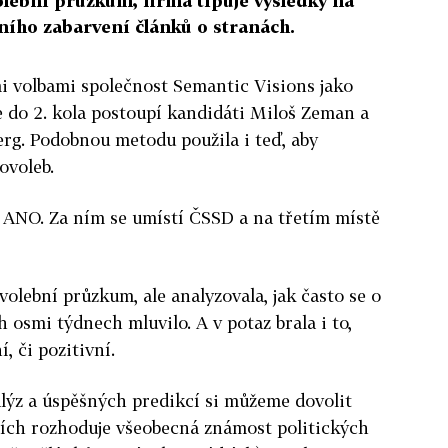
lební průzkum, firma tipuje výsledky na
ního zabarvení článků o stranách.
i volbami společnost Semantic Visions jako
že do 2. kola postoupí kandidáti Miloš Zeman a
rg. Podobnou metodu použila i teď, aby
ovoleb.
í ANO. Za ním se umístí ČSSD a na třetím místě
olební průzkum, ale analyzovala, jak často se o
 osmi týdnech mluvilo. A v potaz brala i to,
í, či pozitivní.
lýz a úspěšných predikcí si můžeme dovolit
dcích rozhoduje všeobecná známost politických