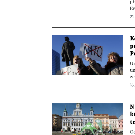
př
Ev
21.
K
p
P
Un
um
ze
16.
N
k
t
Oc