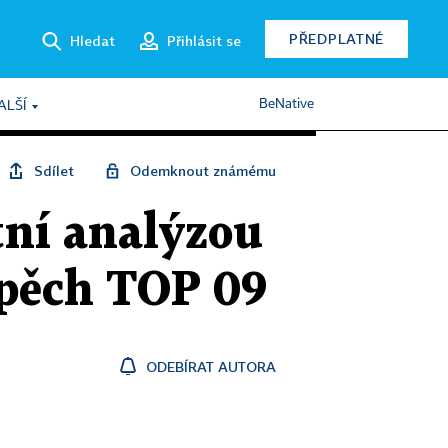
PŘEDPLATNÉ
Hledat
Přihlásit se
BeNative
ALŠÍ
Sdílet
Odemknout známému
tní analýzou
spěch TOP 09
ODEBÍRAT AUTORA