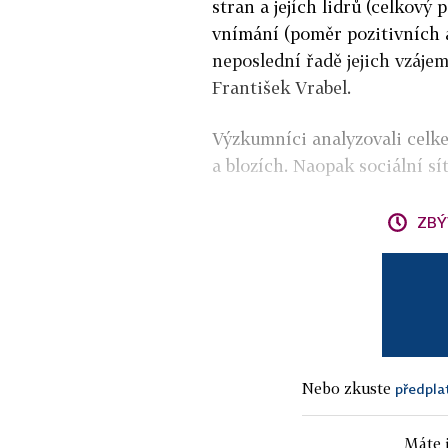
stran a jejích lidrů (celkový 
vnímání (poměr pozitivních 
neposlední řadě jejich vzáje
František Vrabel.
Výzkumníci analyzovali celk
a blozích. Naopak sociální s
ZBÝ
Nebo zkuste
předpla
Máte j