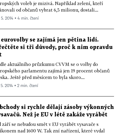
ropských voleb je mizivá. Například zelení, kteří
ánovali od občanů vybrat 6,5 milionu, dostali...
 5. 2014 ▪ 4 min. čtení
 eurovolby se zajímá jen pětina lidí.
řečtěte si tři důvody, proč k nim opravdu
t
dle aktuálního průzkumu CVVM se o volby do
ropského parlamentu zajímá jen 19 procent občanů
ska. Ještě před měsícem to byla skoro...
 5. 2014 ▪ 2 min. čtení
bchody si rychle dělají zásoby výkonných
ysavačů. Než je EU v létě zakáže vyrábět
 září se nebudou smět v EU vyrábět vysavače s
íkonem nad 1600 W. Tak zní nařízení, které vydal