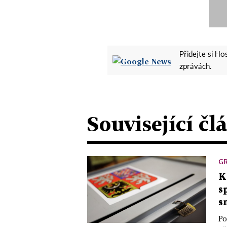
Přidejte si H
zprávách.
Související čl
GR
K
s
s
Po