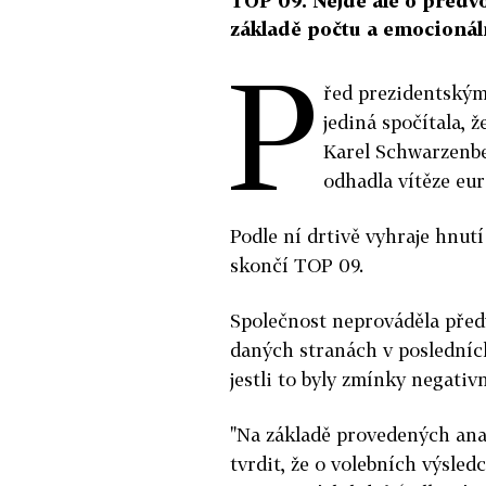
TOP 09. Nejde ale o předvo
základě počtu a emocionál
P
řed prezidentským
jediná spočítala, 
Karel Schwarzenbe
odhadla vítěze eur
Podle ní drtivě vyhraje hnut
skončí TOP 09.
Společnost neprováděla předv
daných stranách v posledních
jestli to byly zmínky negativn
"Na základě provedených ana
tvrdit, že o volebních výsle