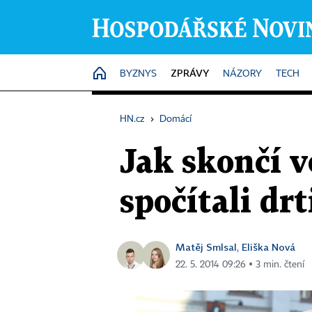
ZPRÁVY
HOME
BYZNYS
NÁZORY
TECH
HN.cz
›
Domácí
Jak skončí v
spočítali d
Matěj Smlsal
Eliška Nová
,
22. 5. 2014 09:26 ▪ 3 min. čtení