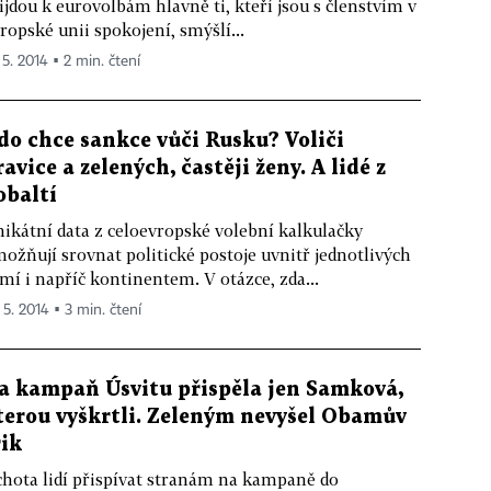
ijdou k eurovolbám hlavně ti, kteří jsou s členstvím v
ropské unii spokojení, smýšlí...
 5. 2014 ▪ 2 min. čtení
do chce sankce vůči Rusku? Voliči
ravice a zelených, častěji ženy. A lidé z
obaltí
ikátní data z celoevropské volební kalkulačky
ožňují srovnat politické postoje uvnitř jednotlivých
mí i napříč kontinentem. V otázce, zda...
 5. 2014 ▪ 3 min. čtení
a kampaň Úsvitu přispěla jen Samková,
terou vyškrtli. Zeleným nevyšel Obamův
rik
hota lidí přispívat stranám na kampaně do