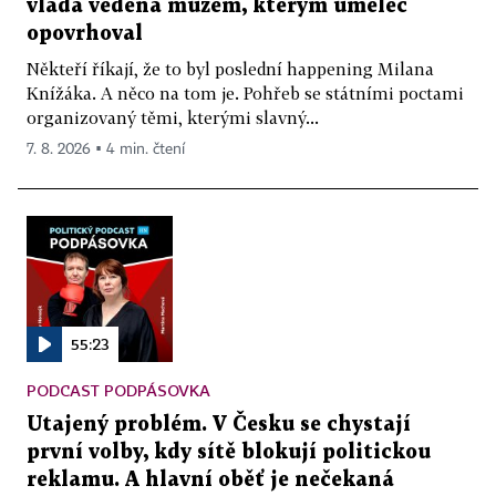
vláda vedená mužem, kterým umělec
opovrhoval
Někteří říkají, že to byl poslední happening Milana
Knížáka. A něco na tom je. Pohřeb se státními poctami
organizovaný těmi, kterými slavný...
7. 8. 2026 ▪ 4 min. čtení
55:23
PODCAST PODPÁSOVKA
Utajený problém. V Česku se chystají
první volby, kdy sítě blokují politickou
reklamu. A hlavní oběť je nečekaná