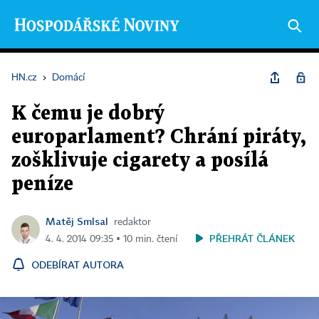
HN.cz
›
Domácí
K čemu je dobrý
europarlament? Chrání piráty,
zošklivuje cigarety a posílá
peníze
Matěj Smlsal
redaktor
PŘEHRÁT ČLÁNEK
4. 4. 2014 09:35 ▪ 10 min. čtení
ODEBÍRAT AUTORA