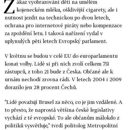
Z
ákaz vyobrazování dětí na umělém
kojeneckém mléku, ošklivější cigarety, ale i
nutnost jezdit na technickou po dvou letech,
ochrana pro internetové piráty nebo kompenzace
za zpoždění letu. I taková nařízení vydal v
uplynulých pěti letech Evropský parlament.
V květnu se budou v celé EU do europarlamentu
konat volby. Lidé si při nich zvolí celkem 751
zástupců, z toho 21 bude z Česka. Občané ale k
urnám nechodí zrovna rádi. V letech 2004 i 2009
dorazilo jen 28 procent Čechů.
"Lidé považují Brusel za něco, co je jim vzdálené. A
to přesto, že naprostá většina české legislativy
vychází z té evropské. To ale občanům málokdo z
politiků vysvětluje," tvrdí politolog Metropolitní