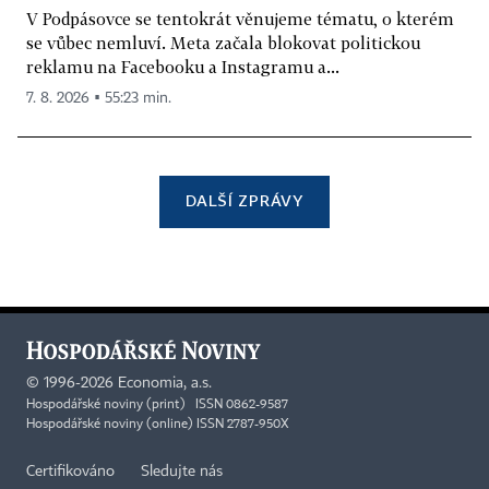
V Podpásovce se tentokrát věnujeme tématu, o kterém
se vůbec nemluví. Meta začala blokovat politickou
reklamu na Facebooku a Instagramu a...
7. 8. 2026 ▪ 55:23 min.
DALŠÍ ZPRÁVY
©
1996-2026
Economia, a.s.
Hospodářské noviny (print) ISSN 0862-9587
Hospodářské noviny (online) ISSN 2787-950X
Certifikováno
Sledujte nás