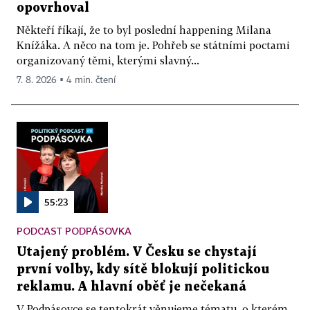
opovrhoval
Někteří říkají, že to byl poslední happening Milana
Knížáka. A něco na tom je. Pohřeb se státními poctami
organizovaný těmi, kterými slavný...
7. 8. 2026 ▪ 4 min. čtení
55:23
PODCAST PODPÁSOVKA
Utajený problém. V Česku se chystají
první volby, kdy sítě blokují politickou
reklamu. A hlavní oběť je nečekaná
V Podpásovce se tentokrát věnujeme tématu, o kterém