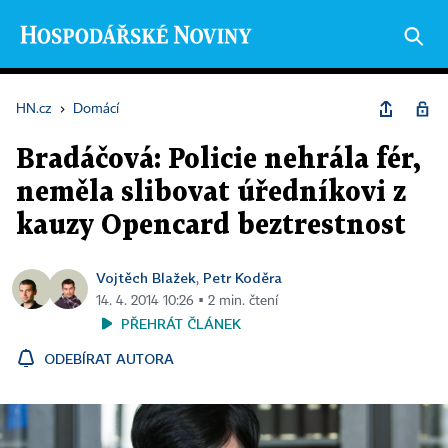
HN.cz
›
Domácí
Bradáčová: Policie nehrála fér,
neměla slibovat úředníkovi z
kauzy Opencard beztrestnost
Vojtěch Blažek
Petr Koděra
,
14. 4. 2014 10:26 ▪ 2 min. čtení
PŘEHRÁT ČLÁNEK
ODEBÍRAT AUTORA