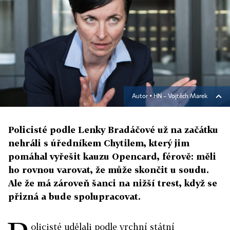
Autor ▪
HN – Vojtěch Marek
Policisté podle Lenky Bradáčové už na začátku
nehráli s úředníkem Chytilem, který jim
pomáhal vyřešit kauzu Opencard, férově: měli
ho rovnou varovat, že může skončit u soudu.
Ale že má zároveň šanci na nižší trest, když se
přizná a bude spolupracovat.
olicisté udělali podle vrchní státní