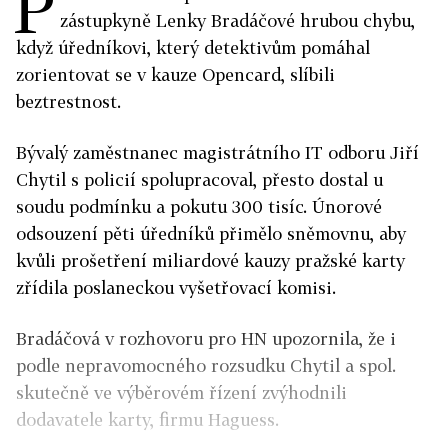
P
zástupkyně Lenky Bradáčové hrubou chybu,
když úředníkovi, který detektivům pomáhal
zorientovat se v kauze Opencard, slíbili
beztrestnost.
Bývalý zaměstnanec magistrátního IT odboru Jiří
Chytil s policií spolupracoval, přesto dostal u
soudu podmínku a pokutu 300 tisíc. Únorové
odsouzení pěti úředníků přimělo sněmovnu, aby
kvůli prošetření miliardové kauzy pražské karty
zřídila poslaneckou vyšetřovací komisi.
Bradáčová v rozhovoru pro HN upozornila, že i
podle nepravomocného rozsudku Chytil a spol.
skutečně ve výběrovém řízení zvýhodnili
dodavatele karty, firmu Haguess.