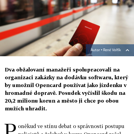
Autor ▪
René Volfík
Dva obžalovaní manažeři spolupracovali na
organizaci zakázky na dodávku softwaru, který
by umožnil Opencard používat jako jízdenku v
hromadné dopravě. Posudek vyčíslil škodu na
20,2 milionu korun a město ji chce po obou
mužích uhradit.
P
oněkud ve stínu debat o správnosti postupu