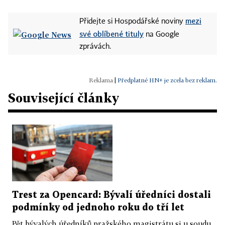
mezi
Přidejte si Hospodářské noviny
své oblíbené tituly
na Google
zprávách.
|
Předplatné HN+ je zcela bez reklam.
Související články
Trest za Opencard: Bývalí úředníci dostali
podmínky od jednoho roku do tří let
Pět bývalých úředníků pražského magistrátu si u soudu