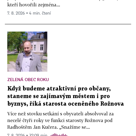
kteří hovořili zejména...
7. 8. 2026 ▪ 4 min. čtení
ZELENÁ OBEC ROKU
Když budeme atraktivní pro občany,
staneme se zajímavým městem i pro
byznys, říká starosta oceněného Rožnova
Více než stovku setkání s obyvateli absolvoval za
necelé čtyři roky ve funkci starosty Rožnova pod
Radhoštěm Jan Kučera. „Snažíme se...
7. 8. 2026 ▪ 32:09 min.