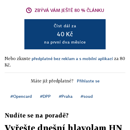
ZBÝVÁ VÁM JEŠTĚ 80 % ČLÁNKU
Číst dál za
40 Kč
na první dva měsíce
Nebo zkuste
za 80
předplatné bez reklam a s mobilní aplikací
Kč.
Máte již předplatné?
Přihlaste se
#Opencard
#DPP
#Praha
#soud
Nudíte se na poradě?
Vyřešte dnešní hlavolam HN