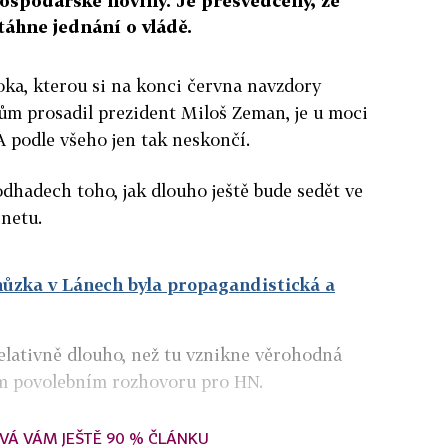
ospodářské noviny. Je přesvědčený, že
táhne jednání o vládě.
oka, kterou si na konci června navzdory
m prosadil prezident Miloš Zeman, je u moci
A podle všeho jen tak neskončí.
odhadech toho, jak dlouho ještě bude sedět ve
inetu.
hůzka v Lánech byla propagandistická a
 relativně dlouho, než tu vznikne věrohodná
kém povolebním rozhovoru pro HN.
VÁ VÁM JEŠTĚ 90 % ČLÁNKU