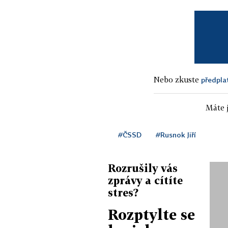
Nebo zkuste
předpla
Máte j
#ČSSD
#Rusnok Jiří
Rozrušily vás
zprávy a cítíte
stres?
Rozptylte se