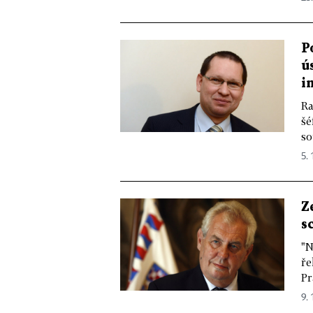
P
ú
i
Ra
šé
so
5. 
Z
s
"N
ře
Pr
9. 