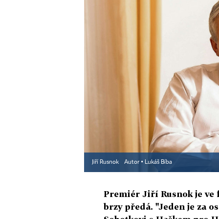
Jiří Rusnok
Autor ▪
Lukáš Bíba
Premiér Jiří Rusnok je ve f
brzy předá. "Jeden je za o