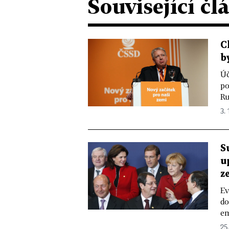
Související čl
C
b
Úč
po
Ru
3. 
S
u
z
Ev
do
em
25.