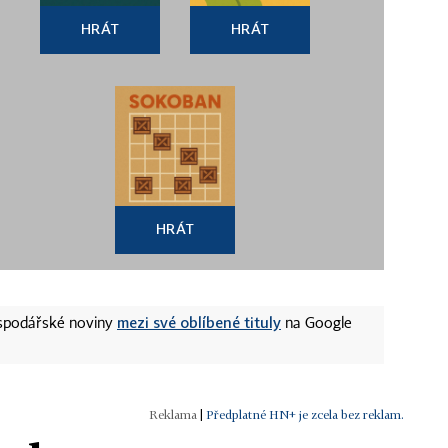
HRÁT
HRÁT
HRÁT
mezi své oblíbené tituly
ospodářské noviny
na Google
|
Předplatné HN+ je zcela bez reklam.