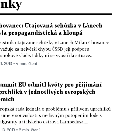
ánky
hovanec: Utajovaná schůzka v Lánech
yla propagandistická a hloupá
astník utajované schůzky v Lánech Milan Chovanec
važuje za největší chybu ČSSD její podporu
snokově vládě. I díky ní se vyostřila situace...
11. 2013 ▪ 4 min. čtení
ummit EU odmítl kvóty pro přijímání
prchlíků v jednotlivých evropských
emích
ropská rada jednala o problému s přílivem uprchlíků
 unie v souvislosti s nedávným potopením lodě s
igranty u italského ostrova Lampedusa....
 10. 2013 ▪ 2 min. čtení