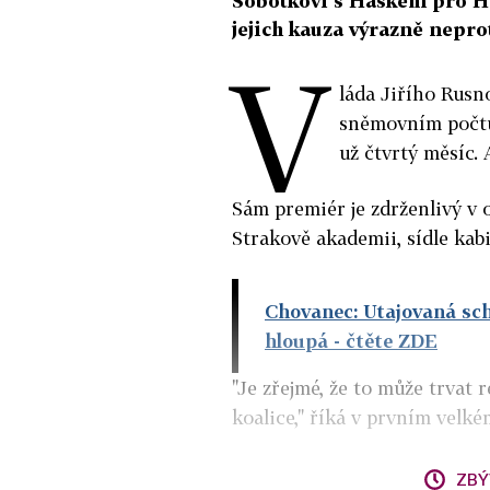
Sobotkovi s Haškem pro H
jejich kauza výrazně nepro
V
láda Jiřího Rusn
sněmovním počtů
už čtvrtý měsíc. 
Sám premiér je zdrženlivý v 
Strakově akademii, sídle kab
Chovanec: Utajovaná sc
hloupá
- čtěte ZDE
"Je zřejmé, že to může trvat
koalice," říká v prvním vel
ZBÝ