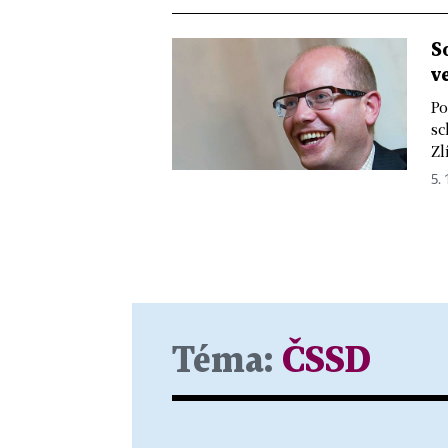
S
v
Po
sc
Zl
5. 
Téma:
ČSSD