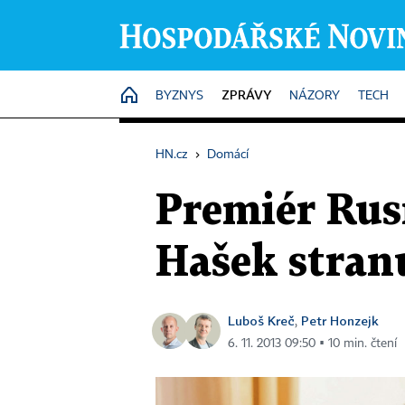
ZPRÁVY
HOME
BYZNYS
NÁZORY
TECH
HN.cz
›
Domácí
Premiér Rusn
Hašek stran
Luboš Kreč
Petr Honzejk
,
6. 11. 2013 09:50 ▪ 10 min. čtení