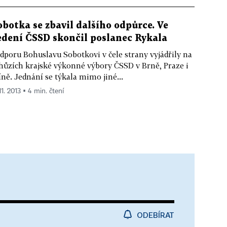
obotka se zbavil dalšího odpůrce. Ve
edení ČSSD skončil poslanec Rykala
dporu Bohuslavu Sobotkovi v čele strany vyjádřily na
hůzích krajské výkonné výbory ČSSD v Brně, Praze i
íně. Jednání se týkala mimo jiné...
11. 2013 ▪ 4 min. čtení
ODEBÍRAT