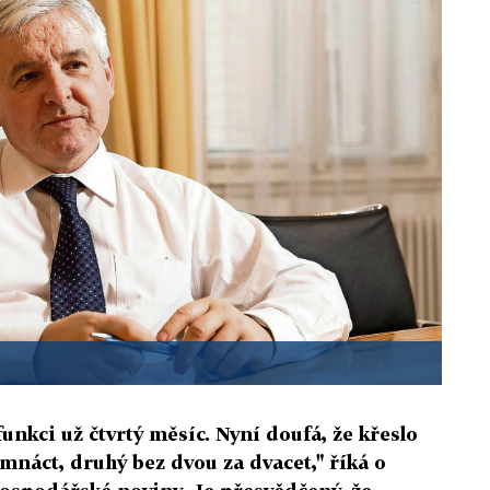
unkci už čtvrtý měsíc. Nyní doufá, že křeslo
smnáct, druhý bez dvou za dvacet," říká o