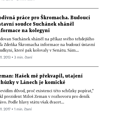
odivná práce pro Škromacha. Budoucí
stavní soudce Suchánek sháněl
nformace na kolegyni
dovan Suchánek sháněl na příkaz svého tehdejšího
fa Zdeňka Škromacha informace na budoucí ústavní
udkyni, které pak kolovaly v Senátu. Sám...
11. 2013 ▪ 3 min. čtení
eman: Hašek mě překvapil, utajení
chůzky v Lánech je komické
evidím důvod, proč existenci této schůzky popírat,"
kl prezident Miloš Zeman v rozhovoru pro deník
ávo. Podle hlavy státu však dvacet...
11. 2017 ▪ 1 min. čtení