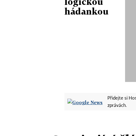
logickou
hádankou
Přidejte si H
zprávách.