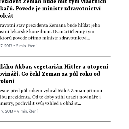
rezident Zeman bude mít tým vlastních
ékařů. Povede je ministr zdravotnictví
olcát
ravotní stav prezidenta Zemana bude hlídat jeho
astní lékařské konzilium. Dvanáctičlenný tým
ktorů povede přímo ministr zdravotnictví...
 7. 2013 ▪ 2 min. čtení
lláhu Akbar, vegetarián Hitler a utopení
ovináři. Co řekl Zeman za půl roku od
volení
esně před půl rokem vyhrál Miloš Zeman přímou
lbu prezidenta. Od té doby stihl urazit novináře i
nistry, pochválit svůj vzhled a obhájit...
 7. 2013 ▪ 4 min. čtení