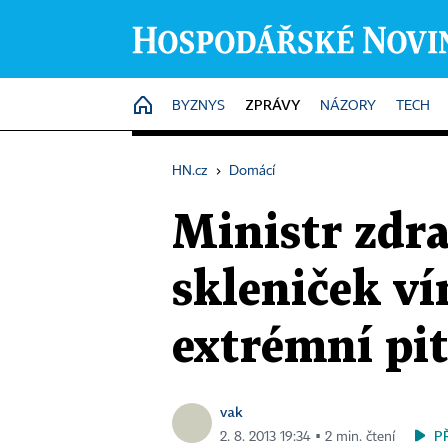
ZPRÁVY
HOME
BYZNYS
NÁZORY
TECH
HN.cz
›
Domácí
Ministr zdra
skleniček ví
extrémní pit
vak
P
2. 8. 2013 19:34 ▪ 2 min. čtení