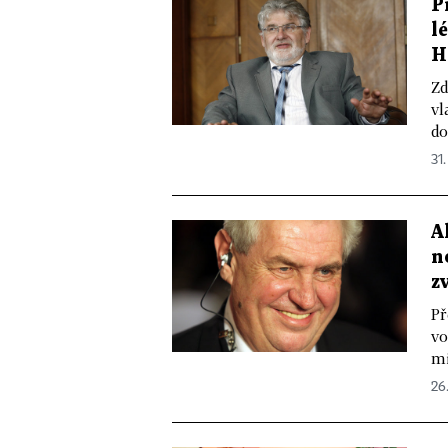
P
l
H
Zd
vl
do
31.
A
n
z
Př
vo
mi
26.