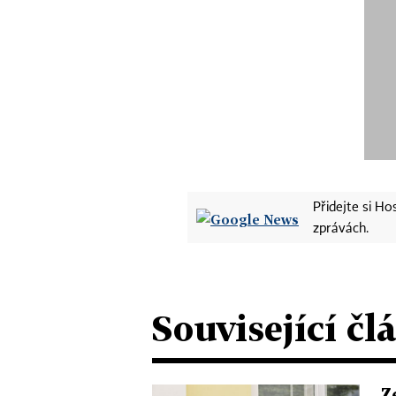
Přidejte si H
zprávách.
Související čl
Z