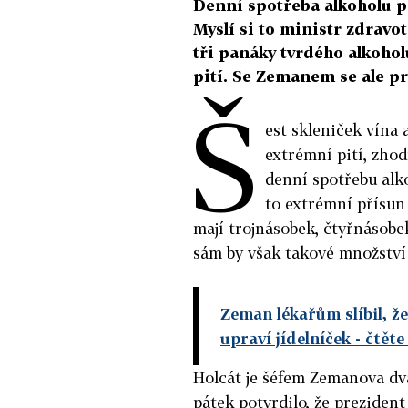
Denní spotřeba alkoholu 
Myslí si to ministr zdravot
tři panáky tvrdého alkoho
pití. Se Zemanem se ale p
Š
est skleniček vína 
extrémní pití, zho
denní spotřebu alk
to extrémní přísun 
mají trojnásobek, čtyřnásobe
sám by však takové množství
Zeman lékařům slíbil, že
upraví jídelníček
- čtět
Holcát je šéfem Zemanova dv
pátek potvrdilo, že prezident