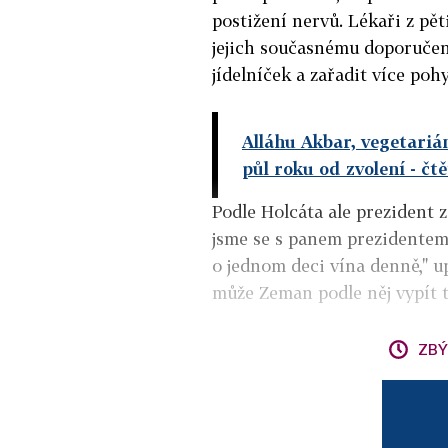
postižení nervů. Lékaři z pě
jejich současnému doporučení
jídelníček a zařadit více poh
Alláhu Akbar, vegetariá
půl roku od zvolení
- čt
Podle Holcáta ale prezident 
jsme se s panem prezidentem 
o jednom deci vína denně," u
může Zeman podle něj vypít t
ZBÝ