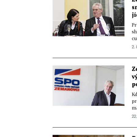
s
j
Pr
sh
cu
2. 
Z
v
p
Kd
pr
ma
22.