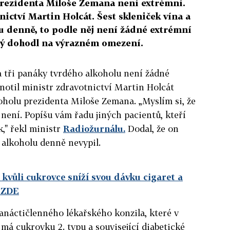
prezidenta Miloše Zemana není extrémní.
nictví Martin Holcát. Šest skleniček vína a
lu denně, to podle něj není žádné extrémní
rý dohodl na výrazném omezení.
a tři panáky tvrdého alkoholu není žádné
dnotil ministr zdravotnictví Martin Holcát
oholu prezidenta Miloše Zemana. „Myslím si, že
není. Popíšu vám řadu jiných pacientů, kteří
k," řekl ministr
Radiožurnálu.
Dodal, že on
 alkoholu denně nevypil.
 kvůli cukrovce sníží svou dávku cigaret a
e ZDE
anáctičlenného lékařského konzila, které v
 má cukrovku 2. typu a související diabetické