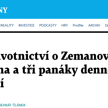
REALITY
INVESTICE
PODCASTY
HRY
PročNe
ARCHIV
D
votnictví o Zemanov
na a tři panáky denn
í
ŘEHRÁT ČLÁNEK