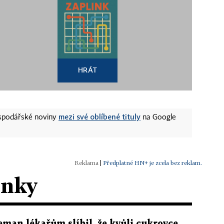
HRÁT
mezi své oblíbené tituly
ospodářské noviny
na Google
|
Předplatné HN+ je zcela bez reklam.
ánky
eman lékařům slíbil, že kvůli cukrovce