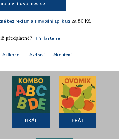
na první dva měsíce
za 80 Kč.
tné bez reklam a s mobilní aplikací
iž předplatné?
Přihlaste se
#alkohol
#zdraví
#kouření
HRÁT
HRÁT