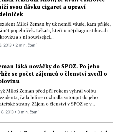
níží svou dávku cigaret a upraví
ídelníček
ezident Miloš Zeman by už neměl všude, kam přijde,
ánět popelníček. Lékaři, kteří u něj diagnostikovali
krovku a s ní související...
8. 2013 ▪ 2 min. čtení
eman láká nováčky do SPOZ. Po jeho
ýhře se počet zájemců o členství zvedl o
olovinu
yž Miloš Zeman před půl rokem vyhrál volbu
ezidenta, řada lidí se rozhodla vstoupit do jeho
teřské strany. Zájem o členství v SPOZ se v...
 8. 2013 ▪ 3 min. čtení