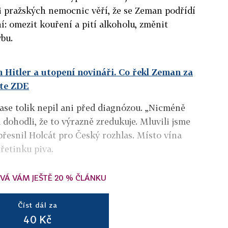
ti pražských nemocnic věří, že se Zeman podřídí
: omezit kouření a pití alkoholu, změnit
ybu.
n Hitler a utopení novináři. Co řekl Zeman za
ěte ZDE
zase tolik nepil ani před diagnózou. „Nicméně
dohodli, že to výrazně zredukuje. Mluvili jsme
přesnil Holcát pro Český rozhlas. Místo vína
řetinku piva.
VÁ VÁM JEŠTĚ 20 % ČLÁNKU
Číst dál za
40 Kč