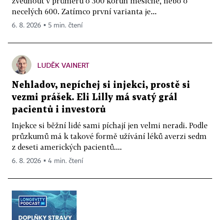
zvednout v průměru o 300 korun měsíčně, nebo o
necelých 600. Zatímco první varianta je...
6. 8. 2026 ▪ 5 min. čtení
LUDĚK VAINERT
Nehladov, nepíchej si injekci, prostě si
vezmi prášek. Eli Lilly má svatý grál
pacientů i investorů
Injekce si běžní lidé sami píchají jen velmi neradi. Podle
průzkumů má k takové formě užívání léků averzi sedm
z deseti amerických pacientů....
6. 8. 2026 ▪ 4 min. čtení