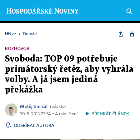
HN.cz
›
Domácí
ROZHOVOR
Svoboda: TOP 09 potřebuje
primátorský řetěz, aby vyhrála
volby. A já jsem jediná
překážka
Matěj Smlsal
redaktor
PŘEHRÁT ČLÁNEK
20. 5. 2013 23:54 ▪ 4 min. čtení
ODEBÍRAT AUTORA