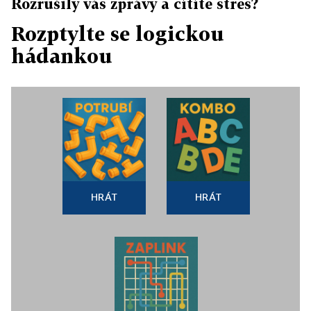
Rozrušily vás zprávy a cítíte stres?
Rozptylte se logickou
hádankou
HRÁT
HRÁT