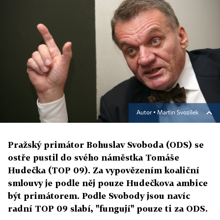
Autor ▪
Martin Svozílek
Pražský primátor Bohuslav Svoboda (ODS) se
ostře pustil do svého náměstka Tomáše
Hudečka (TOP 09). Za vypovězením koaliční
smlouvy je podle něj pouze Hudečkova ambice
být primátorem. Podle Svobody jsou navíc
radní TOP 09 slabí, "fungují" pouze ti za ODS.