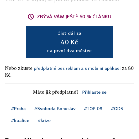
ZBÝVÁ VÁM JEŠTĚ 60 % ČLÁNKU
Číst dál za
40 Kč
na první dva měsíce
Nebo zkuste
za 80
předplatné bez reklam a s mobilní aplikací
Kč.
Máte již předplatné?
Přihlaste se
#Praha
#Svoboda Bohuslav
#TOP 09
#ODS
#koalice
#krize