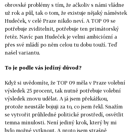
obrovské problémy s tím, že ačkoliv s námi vládne
už rok a půl, tak o tom, že existuje nějaký náměstek
Hudeček, v celé Praze nikdo neví. A TOP 09 se
potřebuje zviditelnit, potřebuje ten primátorský
řetěz. Navíc pan Hudeček je velmi ambiciózní a
přes své mládí po něm celou tu dobu touží. Teď
našel variantu.
To je podle vás jediný důvod?
Když si uvědomíte, že TOP 09 měla v Praze volební
výsledek 25 procent, tak nutně potřebuje volební
výsledek znovu udělat. A já jsem překážkou,
protože neustále bojuji za to, co jsem řekl. Snažím
se vytvořit průhledné politické prostředí, osvětlit
temna minulosti. Není jediný krok, který by mi
bylo možné vytknout. A proto jsem strašně