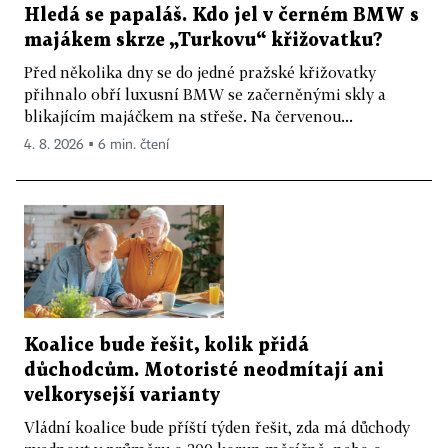
Hledá se papaláš. Kdo jel v černém BMW s
majákem skrze „Turkovu“ křižovatku?
Před několika dny se do jedné pražské křižovatky
přihnalo obří luxusní BMW se začerněnými skly a
blikajícím majáčkem na střeše. Na červenou...
4. 8. 2026 ▪ 6 min. čtení
Koalice bude řešit, kolik přidá
důchodcům. Motoristé neodmítají ani
velkorysejší varianty
Vládní koalice bude příští týden řešit, zda má důchody