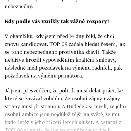
nebezpečný.
Kdy podle vás vznikly tak vážné rozpory?
V okamžiku, kdy jsem před 14 dny řekl, že chci
znovu kandidovat. TOP 09 začala hledat řešení, jak
se toho nebezpečného protivníka zbavit. Takže
nejdříve hrozili vypověděním koaliční smlouvy,
následně měli požadavek na výměnu radních, pak
požadavek na výměnu primátora.
Já jsem přesvědčen, že politik musí dělat práci, ke
které se zavázal voličům. Že osobní zájmy i zájmy
strany musí jít stranou. A Hudeček si myslí, že jeho
osobní ambice jsou nejdůležitější na světě, že mu
bude řetěz v jeho třiceti letech slušet. A ostatní z
TOP 09 si myslí, že jim to pomůže ve volbách.