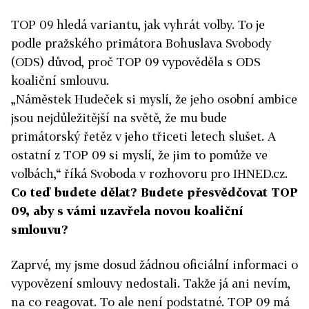
TOP 09 hledá variantu, jak vyhrát volby. To je
podle pražského primátora Bohuslava Svobody
(ODS) důvod, proč TOP 09 vypověděla s ODS
koaliční smlouvu.
„Náměstek Hudeček si myslí, že jeho osobní ambice
jsou nejdůležitější na světě, že mu bude
primátorský řetěz v jeho třiceti letech slušet. A
ostatní z TOP 09 si myslí, že jim to pomůže ve
volbách,“ říká Svoboda v rozhovoru pro IHNED.cz.
Co teď budete dělat? Budete přesvědčovat TOP
09, aby s vámi uzavřela novou koaliční
smlouvu?
Zaprvé, my jsme dosud žádnou oficiální informaci o
vypovězení smlouvy nedostali. Takže já ani nevím,
na co reagovat. To ale není podstatné. TOP 09 má