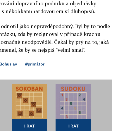
ncování dopravního podniku a objednávky
h s několikamiliardovou emisí dluhopisů.
odnotil jako nepravděpodobný. Byl by to podle
 otázku, zda by rezignoval v případě krachu
noznačně neodpověděl. Čekal by prý na to, jaká
menal, že by se nejspíš "velmi smál".
Bohuslav
#primátor
HRÁT
HRÁT