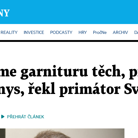
REALITY
INVESTICE
PODCASTY
HRY
PročNe
ARCHIV
D
e garnituru těch, pr
nys, řekl primátor 
PŘEHRÁT ČLÁNEK