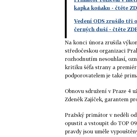
kapka koňaku
- čtěte Z
Vedení ODS zrušilo tři o
černých duší
- čtěte ZD
Na konci února zrušila výkon
středočeskou organizaci Pra
rozhodnutím nesouhlasí, ozna
kritiku šéfa strany a premié
podporovatelem je také prim
Obnovu sdružení v Praze 4 u
Zdeněk Zajíček, garantem pr
Pražský primátor v neděli od
opustit a vstoupit do TOP 09
pravdy jsou uměle vypouštěny