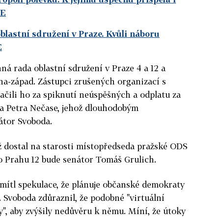
DE
blastní sdružení v Praze. Kvůli náboru
E
ná rada oblastní sdružení v Praze 4 a 12 a
ha-západ. Zástupci zrušených organizací s
čili ho za spiknutí neúspěšných a odplatu za
ra Petra Nečase, jehož dlouhodobým
átor Svoboda.
ž dostal na starosti místopředseda pražské ODS
o Prahu 12 bude senátor Tomáš Grulich.
mítl spekulace, že plánuje občanské demokraty
. Svoboda zdůraznil, že podobné "virtuální
", aby zvýšily nedůvěru k němu. Míní, že útoky