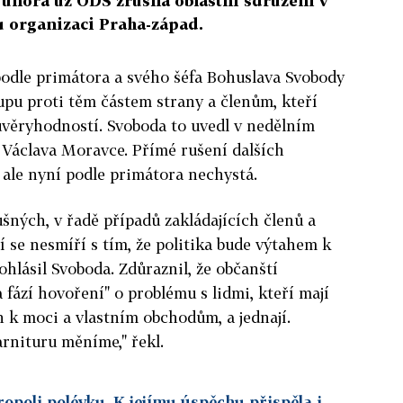
 února už ODS zrušila oblastní sdružení v
u organizaci Praha-západ.
odle primátora a svého šéfa Bohuslava Svobody
upu proti těm částem strany a členům, kteří
ůvěryhodností. Svoboda to uvedl v nedělním
Václava Moravce. Přímé rušení dalších
 ale nyní podle primátora nechystá.
ušných, v řadě případů zakládajících členů a
í se nesmíří s tím, že politika bude výtahem k
hlásil Svoboda. Zdůraznil, že občanští
 fází hovoření" o problému s lidmi, kteří mají
h k moci a vlastním obchodům, a jednají.
arnituru měníme," řekl.
opoli polévku. K jejímu úspěchu přispěla i