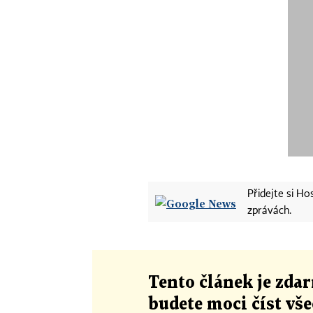
Přidejte si H
zprávách.
Tento článek
je
zdar
budete moci číst vš