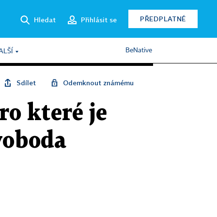
PŘEDPLATNÉ
Hledat
Přihlásit se
BeNative
ALŠÍ
Sdílet
Odemknout známému
o které je
Svoboda