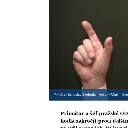
Primátor Bohuslav Svoboda
Autor ▪
Martin Svo
Primátor a šéf pražské ODS
hodlá zakročit proti další