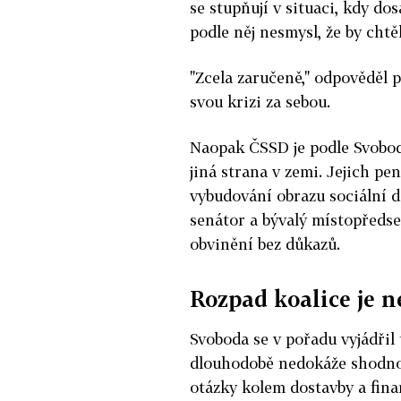
se stupňují v situaci, kdy dosa
podle něj nesmysl, že by chtěl
"Zcela zaručeně," odpověděl 
svou krizi za sebou.
Naopak ČSSD je podle Svobody
jiná strana v zemi. Jejich pe
vybudování obrazu sociální d
senátor a bývalý místopředse
obvinění bez důkazů.
Rozpad koalice je 
Svoboda se v pořadu vyjádřil
dlouhodobě nedokáže shodno
otázky kolem dostavby a fina