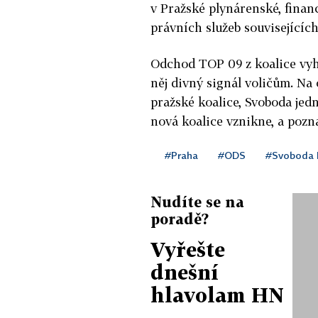
v Pražské plynárenské, fina
právních služeb souvisejícíc
Odchod TOP 09 z koalice vyh
něj divný signál voličům. Na
pražské koalice, Svoboda jed
nová koalice vznikne, a pozna
#Praha
#ODS
#Svoboda 
Nudíte se na
poradě?
Vyřešte
dnešní
hlavolam HN