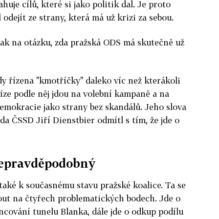
huje cílů, které si jako politik dal. Je proto
 odejít ze strany, která má už krizi za sebou.
pak na otázku, zda pražská ODS má skutečně už
 řízena "kmotříčky" daleko víc než kterákoli
níze podle něj jdou na volební kampaně a na
emokracie jako strany bez skandálů. Jeho slova
da ČSSD Jiří Dienstbier odmítl s tím, že jde o
nepravděpodobný
 také k současnému stavu pražské koalice. Ta se
ut na čtyřech problematických bodech. Jde o
ncování tunelu Blanka, dále jde o odkup podílu