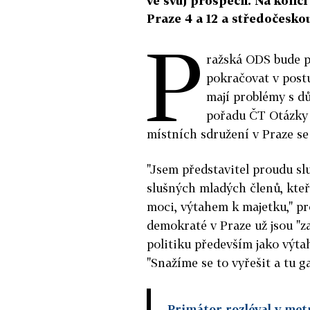
ve svůj prospěch. Na konci
Praze 4 a 12 a středočesko
P
ražská ODS bude p
pokračovat v post
mají problémy s d
pořadu ČT Otázky 
místních sdružení v Praze se
"Jsem představitel proudu sl
slušných mladých členů, kteř
moci, výtahem k majetku," pro
demokraté v Praze už jsou "za
politiku především jako výta
"Snažíme se to vyřešit a tu g
Primátor rozléval v metr