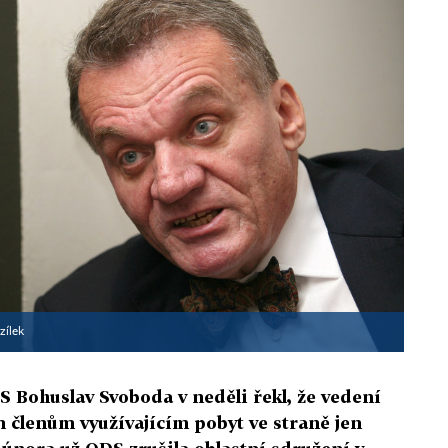
zílek
 Bohuslav Svoboda v neděli řekl, že vedení
m členům využívajícím pobyt ve straně jen