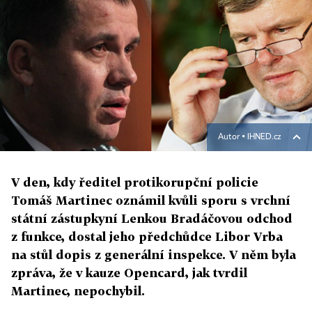
Autor ▪
IHNED.cz
V den, kdy ředitel protikorupční policie
Tomáš Martinec oznámil kvůli sporu s vrchní
státní zástupkyní Lenkou Bradáčovou odchod
z funkce, dostal jeho předchůdce Libor Vrba
na stůl dopis z generální inspekce. V něm byla
zpráva, že v kauze Opencard, jak tvrdil
Martinec, nepochybil.