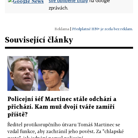
své oblíbené tituly
na Google
zprávách.
|
Předplatné HN+ je zcela bez reklam.
Související články
Policejní šéf Martinec stále odchází a
přichází. Kam muž dvojí tváře zamíří
příště?
Ředitel protikorupčního útvaru Tomáš Martinec se
vzdal funkce, aby zachránil jeho pověst. Za "chlapské
gesto", jak jednání nazval policejní...