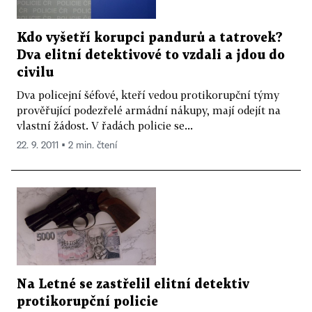
Kdo vyšetří korupci pandurů a tatrovek?
Dva elitní detektivové to vzdali a jdou do
civilu
Dva policejní šéfové, kteří vedou protikorupční týmy
prověřující podezřelé armádní nákupy, mají odejít na
vlastní žádost. V řadách policie se...
22. 9. 2011 ▪ 2 min. čtení
Na Letné se zastřelil elitní detektiv
protikorupční policie