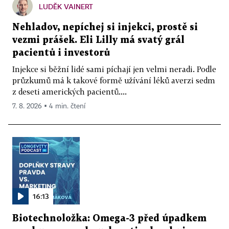
LUDĚK VAINERT
Nehladov, nepíchej si injekci, prostě si
vezmi prášek. Eli Lilly má svatý grál
pacientů i investorů
Injekce si běžní lidé sami píchají jen velmi neradi. Podle
průzkumů má k takové formě užívání léků averzi sedm
z deseti amerických pacientů....
7. 8. 2026 ▪ 4 min. čtení
16:13
Biotechnoložka: Omega-3 před úpadkem