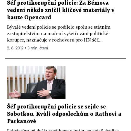
Šéf protikorupční policie: Za Bémova
vedení někdo zničil klíčové materiály v
kauze Opencard
Bývalé vedení policie se podílelo spolu se státním
zastupitelstvím na maření vyšetřování politické
korupce, naznačuje v rozhovoru pro HN šéf...
2. 8. 2012 ▪ 3 min. čtení
Šéf protikorupční policie se sejde se
Sobotkou. Kvůli odposlechům o Rathovi a
Parkanové
Policistům už došla trpělivost s úniky ze spisů dvojice