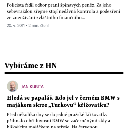
Policista řídil odbor praní špinavých peněz. Za jeho
sebevraždou zřejmě stojí nedávná kontrola a podezření
ze zneužívání zvláštního finančního...
20. 4. 2011 ▪ 2 min. čtení
Vybíráme z HN
JAN KUBITA
Hledá se papaláš. Kdo jel v černém BMW s
majákem skrze „Turkovu“ křižovatku?
Před několika dny se do jedné pražské křižovatky
přihnalo obří luxusní BMW se začerněnými skly a
blikajícím majáčkem na střeše. Na červenou...