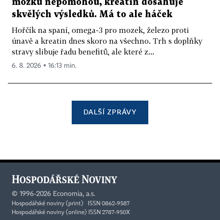
mozku nepomohou, kreatin dosahuje
skvělých výsledků. Má to ale háček
Hořčík na spaní, omega-3 pro mozek, železo proti
únavě a kreatin dnes skoro na všechno. Trh s doplňky
stravy slibuje řadu benefitů, ale které z...
6. 8. 2026 ▪ 16:13 min.
DALŠÍ ZPRÁVY
©
1996-2026
Economia, a.s.
Hospodářské noviny (print) ISSN 0862-9587
Hospodářské noviny (online) ISSN 2787-950X