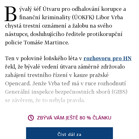
B
ývalý šéf Útvaru pro odhalování korupce a
finanční kriminality (ÚOKFK) Libor Vrba
chystá trestní oznámení a žalobu na svého
nástupce, dosluhujícího ředitele protikorupční
policie Tomáše Martince.
Ten v polovině loňského léta v
rozhovoru pro HN
řekl, že bývalé vedení útvaru záměrně zdržovalo
zahájení trestního řízení v kauze pražské
Opencard. Jenže Vrba teď má v ruce rozhodnutí
Generální inspekce bezpečnostních sborů (GIBS)
se závěrem, že to nebyla pravda.
ZBÝVÁ VÁM JEŠTĚ 80 % ČLÁNKU
Číst dál za