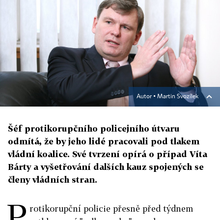
Autor ▪
Martin Svozílek
Šéf protikorupčního policejního útvaru
odmítá, že by jeho lidé pracovali pod tlakem
vládní koalice. Své tvrzení opírá o případ Víta
Bárty a vyšetřování dalších kauz spojených se
členy vládních stran.
P
rotikorupční policie přesně před týdnem