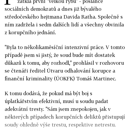
zatkla první "velkou rybu" - poslance
sociálních demokratů a dnes již bývalého
středočeského hejtmana Davida Ratha. Společně s
ním zadržela i sedm dalších lidí a všechny obvinila
z korupčního jednání.
"Byla to několikaměsíční intenzivní práce. V tomto
případě jsem si jistý, že soud bude mít dostatek
důkazů k tomu, aby rozhodl," prohlásil v rozhovoru
se čtenáři ředitel Útvaru odhalování korupce a
finanční kriminality
(ÚOKFK) Tomáš Martinec.
K tomu dodává, že pokud má být boj s
úplatkářstvím efektivní, musí u soudu padat
adekvátní tresty.
"Sám jsem znepokojen, jak v
některých případech korupčních deliktů přistupují
soudy ohledně výše trestu, respektive netrestu.