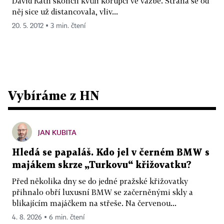
David Rath skončil kvůli korupci ve vazbě. Strana se od
něj sice už distancovala, vliv...
20. 5. 2012 ▪ 3 min. čtení
Vybíráme z HN
JAN KUBITA
Hledá se papaláš. Kdo jel v černém BMW s
majákem skrze „Turkovu“ křižovatku?
Před několika dny se do jedné pražské křižovatky
přihnalo obří luxusní BMW se začerněnými skly a
blikajícím majáčkem na střeše. Na červenou...
4. 8. 2026 ▪ 6 min. čtení