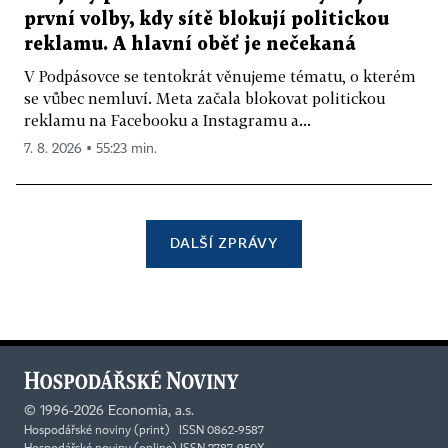
první volby, kdy sítě blokují politickou
reklamu. A hlavní oběť je nečekaná
V Podpásovce se tentokrát věnujeme tématu, o kterém
se vůbec nemluví. Meta začala blokovat politickou
reklamu na Facebooku a Instagramu a...
7. 8. 2026 ▪ 55:23 min.
DALŠÍ ZPRÁVY
©
1996-2026
Economia, a.s.
Hospodářské noviny (print) ISSN 0862-9587