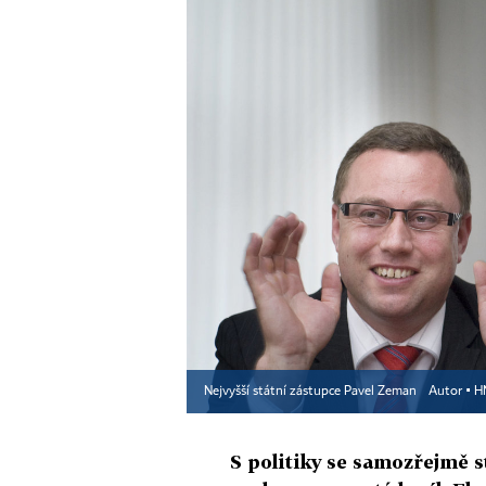
Nejvyšší státní zástupce Pavel Zeman
Autor ▪
H
S politiky se samozřejmě s