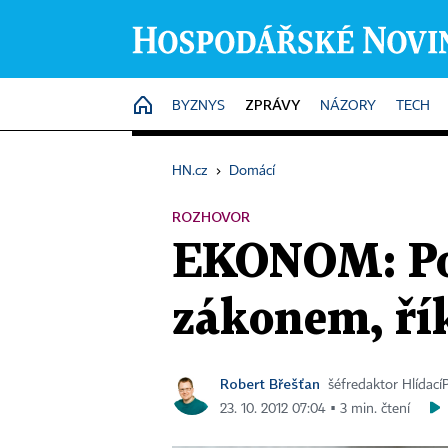
ZPRÁVY
HOME
BYZNYS
NÁZORY
TECH
HN.cz
›
Domácí
ROZHOVOR
EKONOM: Pol
zákonem, řík
Robert Břešťan
šéfredaktor Hlídací
23. 10. 2012 07:04 ▪ 3 min. čtení