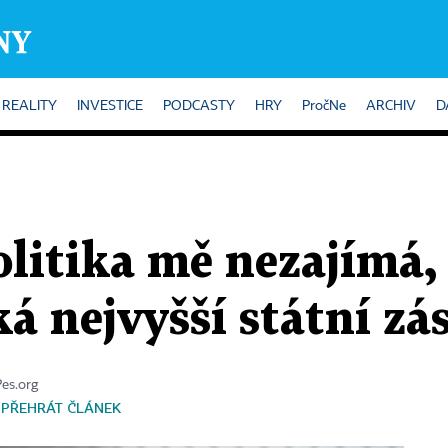
REALITY
INVESTICE
PODCASTY
HRY
PročNe
ARCHIV
D
itika mě nezajímá, 
á nejvyšší státní zá
Pes.org
PŘEHRÁT ČLÁNEK