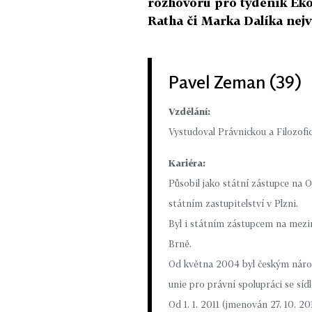
rozhovoru pro týdeník Eko
Ratha či Marka Dalíka nejv
Pavel Zeman (39)
Vzdělání:
Vystudoval Právnickou a Filozofic
Kariéra:
Působil jako státní zástupce na 
státním zastupitelství v Plzni.
Byl i státním zástupcem na mezi
Brně.
Od května 2004 byl českým národ
unie pro právní spolupráci se s
Od 1. 1. 2011 (jmenován 27. 10. 2