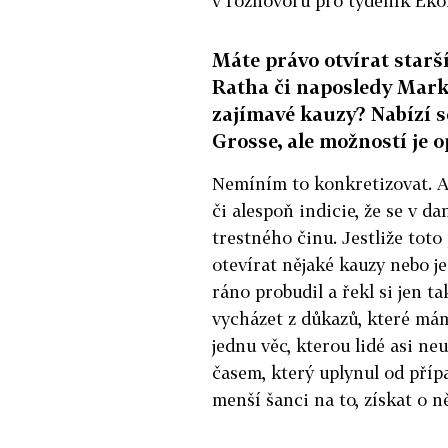
v rozhovoru pro týdeník Ek
Máte právo otvírat starš
Ratha či naposledy Marka
zajímavé kauzy? Nabízí s
Grosse, ale možností je 
Nemíním to konkretizovat. Al
či alespoň indicie, že se v d
trestného činu. Jestliže to
otevírat nějaké kauzy nebo j
ráno probudil a řekl si jen t
vycházet z důkazů, které mám
jednu věc, kterou lidé asi neus
časem, který uplynul od příp
menší šanci na to, získat o 