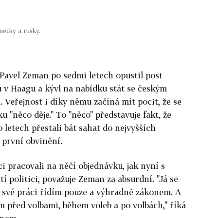
mecky a rusky.
 Pavel Zeman po sedmi letech opustil post
 v Haagu a kývl na nabídku stát se českým
 Veřejnost i díky němu začíná mít pocit, že se
u "něco děje." To "něco" představuje fakt, že
o letech přestali bát sahat do nejvyšších
 první obvinění.
pci pracovali na něčí objednávku, jak nyní s
tí politici, považuje Zeman za absurdní. "Já se
 své práci řídím pouze a výhradně zákonem. A
m před volbami, během voleb a po volbách," říká