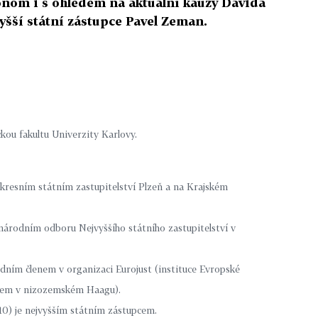
nom i s ohledem na aktuální kauzy Davida
yšší státní zástupce Pavel Zeman.
kou fakultu Univerzity Karlovy.
Okresním státním zastupitelství Plzeň a na Krajském
národním odboru Nejvyššího státního zastupitelství v
ním členem v organizaci Eurojust (instituce Evropské
ídlem v nizozemském Haagu).
010) je nejvyšším státním zástupcem.