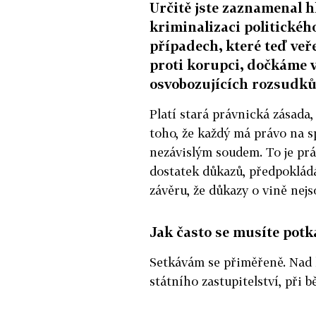
Určitě jste zaznamenal hl
kriminalizaci politickéh
případech, které teď veře
proti korupci, dočkáme v
osvobozujících rozsudků
Platí stará právnická zásada,
toho, že každý má právo na s
nezávislým soudem. To je právo
dostatek důkazů, předpokládá
závěru, že důkazy o vině nejs
Jak často se musíte potká
Setkávám se přiměřeně. Nad l
státního zastupitelství, při 