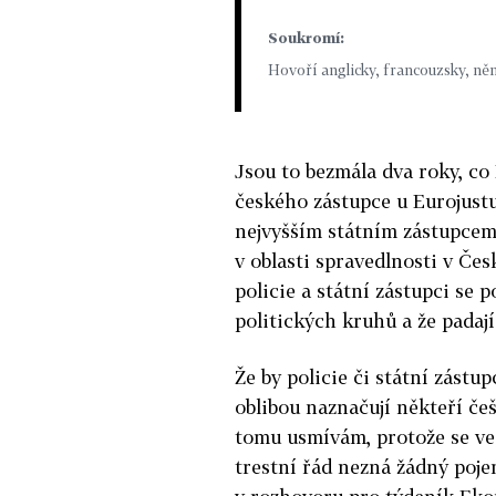
Soukromí:
Hovoří anglicky, francouzsky, ně
Jsou to bezmála dva roky, co
českého zástupce u Eurojustu
nejvyšším státním zástupcem.
v oblasti spravedlnosti v Česk
policie a státní zástupci se p
politických kruhů a že padají
Že by policie či státní zástu
oblibou naznačují někteří češ
tomu usmívám, protože se ve
trestní řád nezná žádný poje