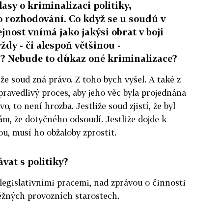
asy o kriminalizaci politiky,
o rozhodování. Co když se u soudů v
jnost vnímá jako jakýsi obrat v boji
ždy - či alespoň většinou -
? Nebude to důkaz oné kriminalizace?
 že soud zná právo. Z toho bych vyšel. A také z
pravedlivý proces, aby jeho věc byla projednána
, to není hrozba. Jestliže soud zjistí, že byl
m, že dotyčného odsoudí. Jestliže dojde k
ou, musí ho obžaloby zprostit.
vat s politiky?
egislativními pracemi, nad zprávou o činnosti
běžných provozních starostech.