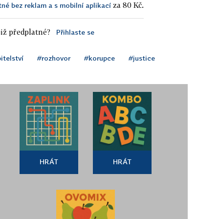
za 80 Kč.
tné bez reklam a s mobilní aplikací
iž předplatné?
Přihlaste se
itelství
#rozhovor
#korupce
#justice
HRÁT
HRÁT