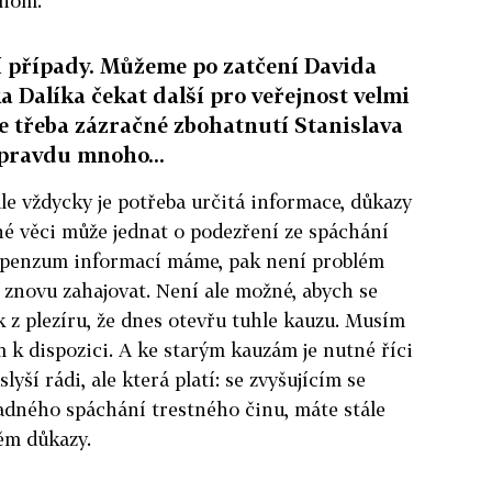
onom.
í případy. Můžeme po zatčení Davida
 Dalíka čekat další pro veřejnost velmi
e třeba zázračné zbohatnutí Stanislava
opravdu mnoho...
e vždycky je potřeba určitá informace, důkazy
ané věci může jednat o podezření ze spáchání
to penzum informací máme, pak není problém
e znovu zahajovat. Není ale možné, abych se
ak z plezíru, že dnes otevřu tuhle kauzu. Musím
 k dispozici. A ke starým kauzám je nutné říci
lyší rádi, ale která platí: se zvyšujícím se
adného spáchání trestného činu, máte stále
něm důkazy.