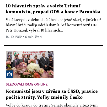
10 hlavních zpráv z voleb: Triumf
komunistů, propad ODS a konec Paroubka
V některých volebních štábech se ještě slaví, v jiných už
hlavní hráči raději odešli domů. Šéf komentátorů HN
Petr Honzejk vybral 10 hlavních...
14. 10. 2012 ▪ 6 min. čtení
SLEDOVALI JSME ON-LINE
Komunisté jsou v závěsu za ČSSD, pravice
počítá ztráty. Volby změnily Česko
Volby do krajů i do třetiny Senátu skončily vítězstvím