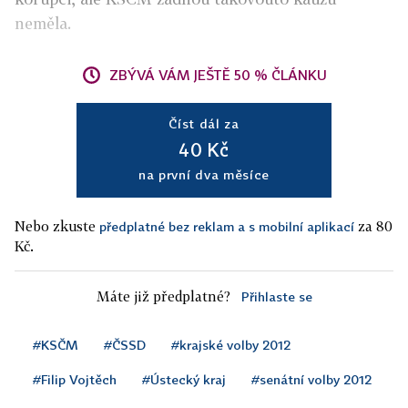
neměla.
ZBÝVÁ VÁM JEŠTĚ 50 % ČLÁNKU
Číst dál za
40 Kč
na první dva měsíce
Nebo zkuste
za 80
předplatné bez reklam a s mobilní aplikací
Kč.
Máte již předplatné?
Přihlaste se
#KSČM
#ČSSD
#krajské volby 2012
#Filip Vojtěch
#Ústecký kraj
#senátní volby 2012