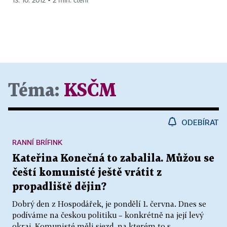
13. 10. 2012 ▪ 2 min. čtení
Téma:
KSČM
ODEBÍRAT
RANNÍ BRÍFINK
Kateřina Konečná to zabalila. Můžou se
čeští komunisté ještě vrátit z
propadliště dějin?
Dobrý den z Hospodářek, je pondělí 1. června. Dnes se
podíváme na českou politiku – konkrétně na její levý
okraj. Komunisté měli sjezd, na kterém to s