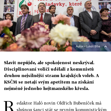
Autor ▪
Lukáš Bíba
Slavit nepůjde, ale spokojenost neskrýval.
Disciplinovaní voliči udělali z komunistů
druhou nejsilnější stranu krajských voleb. A
KSČM se netají svým apetitem na získání
nejméně jednoho hejtmanského křesla.
R
edaktor Haló novin Oldřich Bubeníček má
slušnou šanci stát se prvním komunistickým