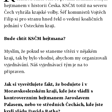
hejtmanem v historii Česka. KSČM totiž na severu
Čech vyhrála krajské volby. Šéf komunistů Vojtěch
Filip si pro stranu hned řekl o vedení koaličních
jednání v Ústeckém kraji.
Bude chtít KSČM hejtmana?
Myslím, že pokud se staneme vítězi v nějakém
kraji, tak by bylo vhodné, abychom my organizovali
vyjednávání. Náš vyjednávací tým je na to
připraven.
Jak si vysvětlujete fakt, že bodujete i v
Moravskoslezském kraji, kde jste vládli s
kontroverzním hejtmanem Jaroslavem
Palasem, nebo ve středních Čechách, kde jste
kryli vládu Davida Ratha?