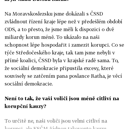
Na Moravskoslezsku jsme dokázali s ČSSD
zvládnout řízení kraje lépe než v předešlém období
ODS, a to přesto, že jsme měli k dispozici o dvě
miliardy korun méně. To ukázalo na naši
schopnost lépe hospodařit i zamezit korupci. Co se
týče Středočeského kraje, tak tam jsme nebyli v
přímé koalici, ČSSD byla v krajské radě sama. To,
že sociální demokracie připustila excesy, které
souvisely se zatčením pana poslance Ratha, je věcí
sociální demokracie.
Není to tak, že vaši voliči jsou méně citliví na
korupční kauzy?
To určitě ne, naši voliči jsou velmi citliví na
korupci, ale KSČM žádnou takovouto kauzu