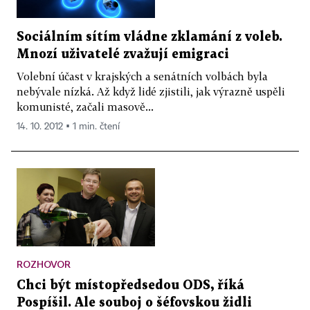
Sociálním sítím vládne zklamání z voleb.
Mnozí uživatelé zvažují emigraci
Volební účast v krajských a senátních volbách byla
nebývale nízká. Až když lidé zjistili, jak výrazně uspěli
komunisté, začali masově...
14. 10. 2012 ▪ 1 min. čtení
ROZHOVOR
Chci být místopředsedou ODS, říká
Pospíšil. Ale souboj o šéfovskou židli