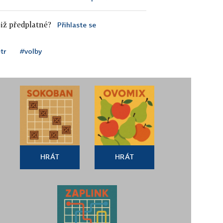
iž předplatné?
Přihlaste se
tr
#volby
HRÁT
HRÁT