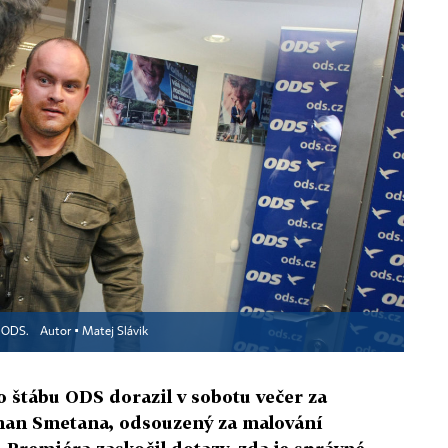
u ODS.
Autor ▪
Matej Slávik
o štábu ODS dorazil v sobotu večer za
an Smetana, odsouzený za malování