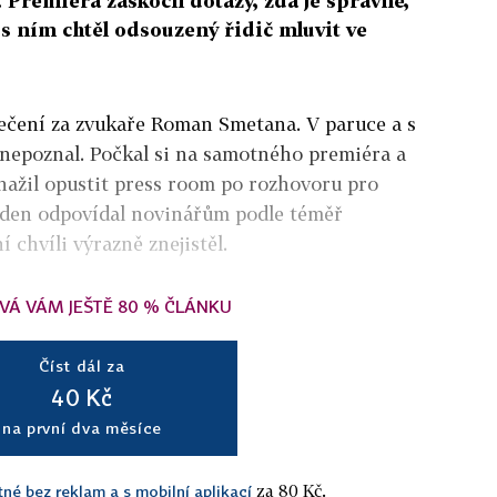
. Premiéra zaskočil dotazy, zda je správné,
 s ním chtěl odsouzený řidič mluvit ve
lečení za zvukaře Roman Smetana. V paruce a s
 nepoznal. Počkal si na samotného premiéra a
snažil opustit press room po rozhovoru pro
lý den odpovídal novinářům podle téměř
 chvíli výrazně znejistěl.
VÁ VÁM JEŠTĚ 80 % ČLÁNKU
Číst dál za
40 Kč
na první dva měsíce
za 80 Kč.
tné bez reklam a s mobilní aplikací