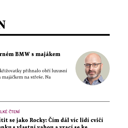
N
 černém BMW s majákem
 křižovatky přihnalo obří luxusní
m majáčkem na střeše. Na
LKÉ ČTENÍ
ítit se jako Rocky: Čím dál víc lidí cvičí
enku s vlastní vahou a vrací se ke