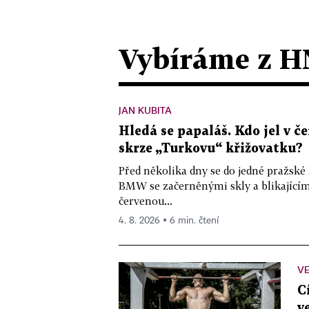
Vybíráme z H
JAN KUBITA
Hledá se papaláš. Kdo jel v
skrze „Turkovu“ křižovatku?
Před několika dny se do jedné pražské
BMW se začerněnými skly a blikající
červenou...
4. 8. 2026 ▪ 6 min. čtení
VE
C
v