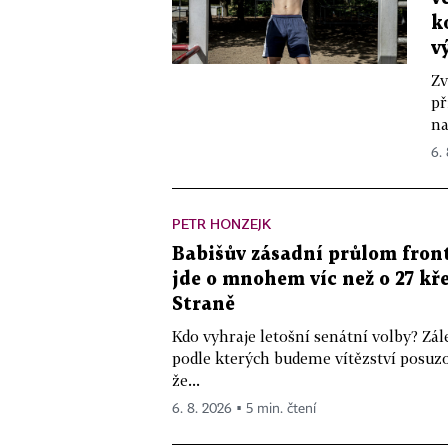
k
v
Zv
př
na
6.
PETR HONZEJK
Babišův zásadní průlom front
jde o mnohem víc než o 27 kře
Straně
Kdo vyhraje letošní senátní volby? Zál
podle kterých budeme vítězství posuzo
že...
6. 8. 2026 ▪ 5 min. čtení