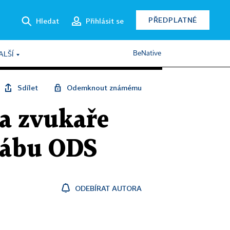
PŘEDPLATNÉ
Hledat
Přihlásit se
BeNative
ALŠÍ
Sdílet
Odemknout známému
za zvukaře
štábu ODS
ODEBÍRAT AUTORA