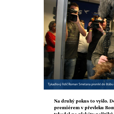
Tykadlový řidič Roman Smetana pronikl do štáb
Na druhý pokus to vyšlo. D
premiérem v převleku Rom