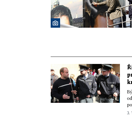
Ř
p
k
Bý
od
po
3. 