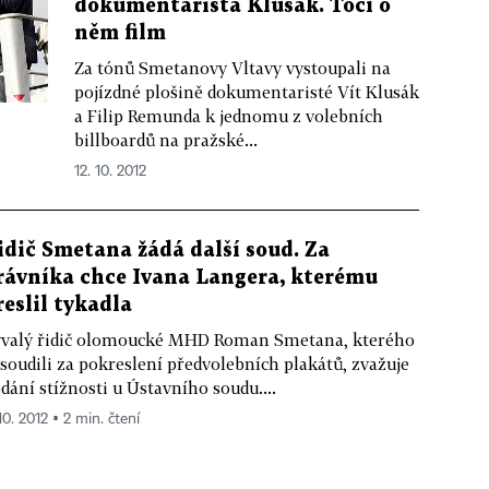
dokumentarista Klusák. Točí o
něm film
Za tónů Smetanovy Vltavy vystoupali na
pojízdné plošině dokumentaristé Vít Klusák
a Filip Remunda k jednomu z volebních
billboardů na pražské...
12. 10. 2012
idič Smetana žádá další soud. Za
rávníka chce Ivana Langera, kterému
reslil tykadla
valý řidič olomoucké MHD Roman Smetana, kterého
soudili za pokreslení předvolebních plakátů, zvažuje
dání stížnosti u Ústavního soudu....
10. 2012 ▪ 2 min. čtení