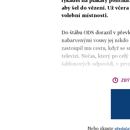
tykadel na plakáty politiků
aby šel do vězení. Už včera
volební místnosti.
Do štábu ODS dorazil v přev
nabarvenými vousy jej nikdo
zastoupil mu cestu, když se 
televizi. Nečas, který po ce
šablonových odpovědí, v první
ZBÝ
Nebo zkuste
předpla