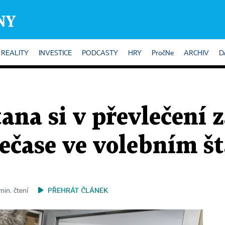
REALITY
INVESTICE
PODCASTY
HRY
PročNe
ARCHIV
D
na si v převlečení 
Nečase ve volebním 
PŘEHRÁT ČLÁNEK
min. čtení