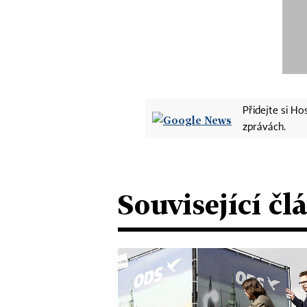
Přidejte si H
zprávách.
Související čl