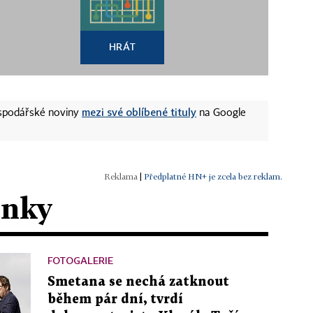
HRÁT
mezi své oblíbené tituly
ospodářské noviny
na Google
|
Předplatné HN+ je zcela bez reklam.
ánky
FOTOGALERIE
Smetana se nechá zatknout
během pár dní, tvrdí