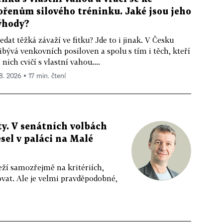
ořenům silového tréninku. Jaké jsou jeho
ýhody?
edat těžká závaží ve fitku? Jde to i jinak. V Česku
ibývá venkovních posiloven a spolu s tím i těch, kteří
 nich cvičí s vlastní vahou....
 8. 2026 ▪ 17 min. čtení
y. V senátních volbách
sel v paláci na Malé
eží samozřejmě na kritériích,
vat. Ale je velmi pravděpodobné,