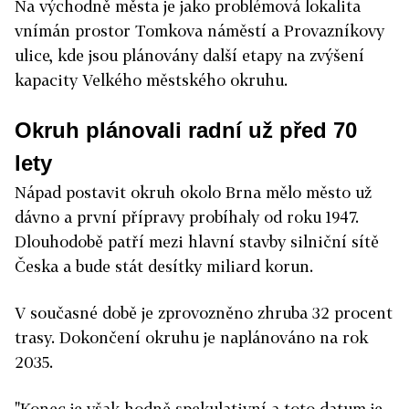
Na východně města je jako problémová lokalita
vnímán prostor Tomkova náměstí a Provazníkovy
ulice, kde jsou plánovány další etapy na zvýšení
kapacity Velkého městského okruhu.
Okruh plánovali radní už před 70
lety
Nápad postavit okruh okolo Brna mělo město už
dávno a první přípravy probíhaly od roku 1947.
Dlouhodobě patří mezi hlavní stavby silniční sítě
Česka a bude stát desítky miliard korun.
V současné době je zprovozněno zhruba 32 procent
trasy. Dokončení okruhu je naplánováno na rok
2035.
"Konec je však hodně spekulativní a toto datum je,