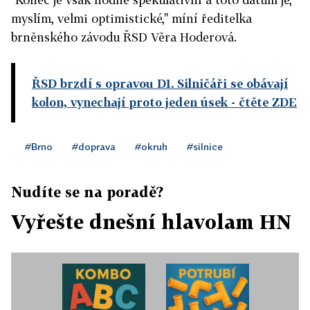
myslím, velmi optimistické," míní ředitelka
brněnského závodu ŘSD Věra Hoderová.
ŘSD brzdí s opravou D1. Silničáři se obávají
kolon, vynechají proto jeden úsek
- čtěte ZDE
#Brno
#doprava
#okruh
#silnice
Nudíte se na poradě?
Vyřešte dnešní hlavolam HN