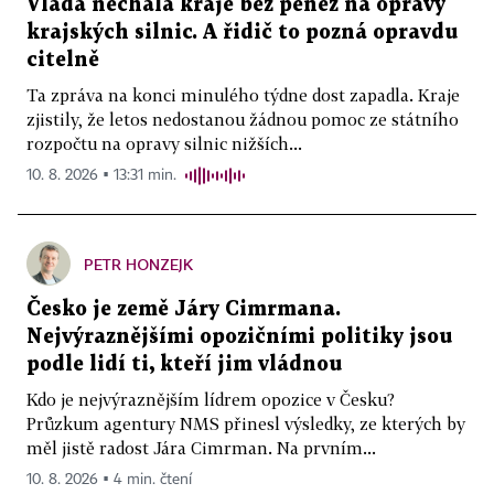
Vláda nechala kraje bez peněz na opravy
krajských silnic. A řidič to pozná opravdu
citelně
Ta zpráva na konci minulého týdne dost zapadla. Kraje
zjistily, že letos nedostanou žádnou pomoc ze státního
rozpočtu na opravy silnic nižších...
10. 8. 2026 ▪ 13:31 min.
PETR HONZEJK
Česko je země Járy Cimrmana.
Nejvýraznějšími opozičními politiky jsou
podle lidí ti, kteří jim vládnou
Kdo je nejvýraznějším lídrem opozice v Česku?
Průzkum agentury NMS přinesl výsledky, ze kterých by
měl jistě radost Jára Cimrman. Na prvním...
10. 8. 2026 ▪ 4 min. čtení