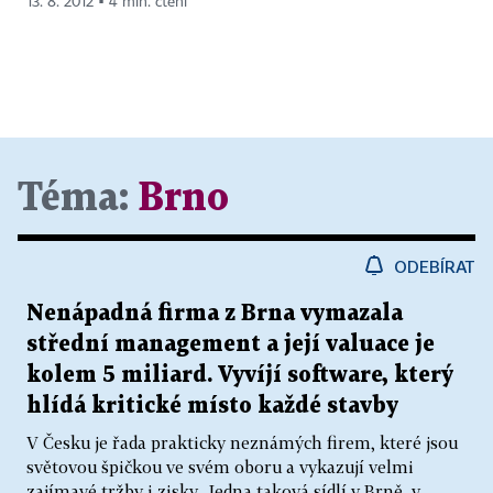
13. 8. 2012 ▪ 4 min. čtení
Téma:
Brno
ODEBÍRAT
Nenápadná firma z Brna vymazala
střední management a její valuace je
kolem 5 miliard. Vyvíjí software, který
hlídá kritické místo každé stavby
V Česku je řada prakticky neznámých firem, které jsou
světovou špičkou ve svém oboru a vykazují velmi
zajímavé tržby i zisky. Jedna taková sídlí v Brně, v