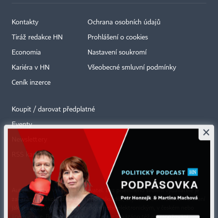
Kontakty
Ochrana osobních údajů
Tiráž redakce HN
Prohlášení o cookies
Economia
Nastavení soukromí
Kariéra v HN
Všeobecné smluvní podmínky
Ceník inzerce
Koupit / darovat předplatné
Eventy
×
Newslettery
RSS kanály
Autorská práva vykonává vydavatel. Bez písemného svolení vydavatele je
zakázáno jakékoli užití částí nebo celku díla, zejména rozmnožování a šíření
jakýmkoli způsobem, mechanickým nebo elektronickým, v českém nebo
jiném jazyce. Bez souhlasu vydavatele je zakázáno též rozmnožování