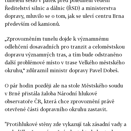
tunelem sešlo v pátek před polednem vedení
Ředitelství silnic a dálnic (ŘSD) a ministerstva
dopravy, mluvilo se o tom, jak se uleví centru Brna
především od kamionů.
„Zprovozněním tunelu dojde k významnému
odlehčení dosavadních pro tranzit a celoměstskou
dopravu významných tras, a tím bude odstraněno
další problémové místo v trase Velkého městského
okruhu,“ zdůraznil ministr dopravy Pavel Dobeš.
O pár hodin později ale na stole Městského soudu
v Brně přistála žaloba Národní hlukové
observatoře ČR, která chce zprovoznění právě
otevřené části dopravního okruhu zastavit.
"Protihlukové stěny zde vykazují tak zásadní vady a