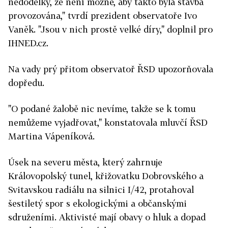
nedodělky, že není možné, aby takto byla stavba
provozována," tvrdí prezident observatoře Ivo
Vaněk. "Jsou v nich prostě velké díry," doplnil pro
IHNED.cz.
Na vady prý přitom observatoř ŘSD upozorňovala
dopředu.
"O podané žalobě nic nevíme, takže se k tomu
nemůžeme vyjadřovat," konstatovala mluvčí ŘSD
Martina Vápeníková.
Úsek na severu města, který zahrnuje
Královopolský tunel, křižovatku Dobrovského a
Svitavskou radiálu na silnici I/42, protahoval
šestiletý spor s ekologickými a občanskými
sdruženími.
Aktivisté mají obavy o hluk a dopad