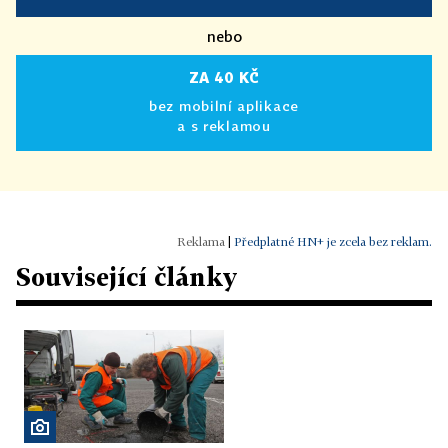
nebo
ZA 40 KČ
bez mobilní aplikace
a s reklamou
|
Předplatné HN+ je zcela bez reklam.
Související články