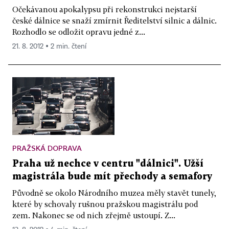
Očekávanou apokalypsu při rekonstrukci nejstarší
české dálnice se snaží zmírnit Ředitelství silnic a dálnic.
Rozhodlo se odložit opravu jedné z...
21. 8. 2012 ▪ 2 min. čtení
PRAŽSKÁ DOPRAVA
Praha už nechce v centru "dálnici". Užší
magistrála bude mít přechody a semafory
Původně se okolo Národního muzea měly stavět tunely,
které by schovaly rušnou pražskou magistrálu pod
zem. Nakonec se od nich zřejmě ustoupí. Z...