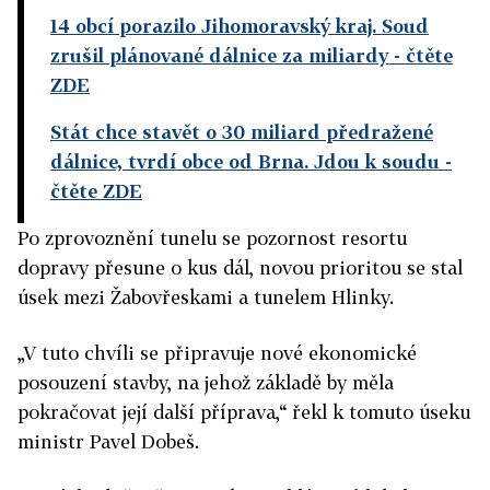
14 obcí porazilo Jihomoravský kraj. Soud
zrušil plánované dálnice za miliardy
- čtěte
ZDE
Stát chce stavět o 30 miliard předražené
dálnice, tvrdí obce od Brna. Jdou k soudu
-
čtěte ZDE
Po zprovoznění tunelu se pozornost resortu
dopravy přesune o kus dál, novou prioritou se stal
úsek mezi Žabovřeskami a tunelem Hlinky.
„V tuto chvíli se připravuje nové ekonomické
posouzení stavby, na jehož základě by měla
pokračovat její další příprava,“ řekl k tomuto úseku
ministr Pavel Dobeš.