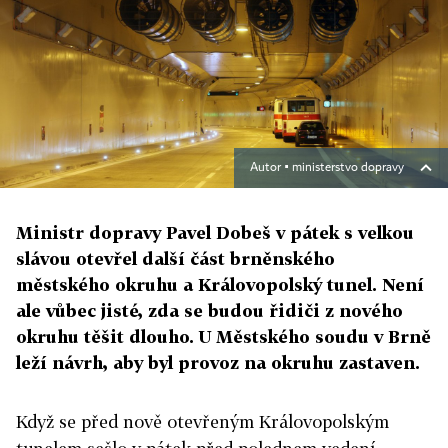
Autor ▪
ministerstvo dopravy
Ministr dopravy Pavel Dobeš v pátek s velkou
slávou otevřel další část brněnského
městského okruhu a Královopolský tunel. Není
ale vůbec jisté, zda se budou řidiči z nového
okruhu těšit dlouho. U Městského soudu v Brně
leží návrh, aby byl provoz na okruhu zastaven.
Když se před nově otevřeným Královopolským