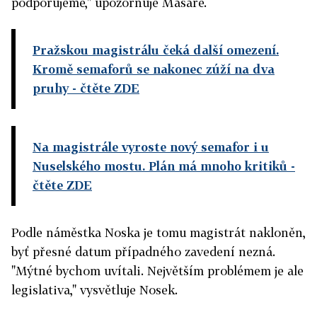
podporujeme," upozorňuje Masare.
Pražskou magistrálu čeká další omezení.
Kromě semaforů se nakonec zúží na dva
pruhy
- čtěte ZDE
Na magistrále vyroste nový semafor i u
Nuselského mostu. Plán má mnoho kritiků
-
čtěte ZDE
Podle náměstka Noska je tomu magistrát nakloněn,
byť přesné datum případného zavedení nezná.
"Mýtné bychom uvítali. Největším problémem je ale
legislativa," vysvětluje Nosek.