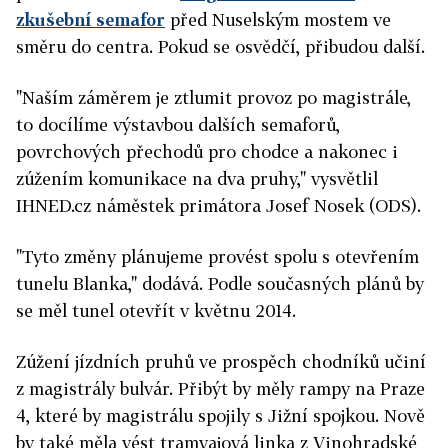
zkušební semafor
před Nuselským mostem ve
směru do centra. Pokud se osvědčí, přibudou další.
"Naším záměrem je ztlumit provoz po magistrále,
to docílíme výstavbou dalších semaforů,
povrchových přechodů pro chodce a nakonec i
zúžením komunikace na dva pruhy," vysvětlil
IHNED.cz náměstek primátora Josef Nosek (ODS).
"Tyto změny plánujeme provést spolu s otevřením
tunelu Blanka," dodává. Podle současných plánů by
se měl tunel otevřít v květnu 2014.
Zúžení jízdních pruhů ve prospěch chodníků učiní
z magistrály bulvár. Přibýt by měly rampy na Praze
4, které by magistrálu spojily s Jižní spojkou. Nově
by také měla vést tramvajová linka z Vinohradské