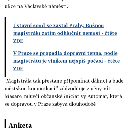
ulice na Václavské náměstí.
Ústavní soud se zastal Prahy. Rušnou
magistrálu zatím odhlučnit nemusí
- čtěte
ZDE
V Praze se propadla dopravní tepna, podle
magistrátu je viníkem nejspíš počasí
- čtěte
ZDE
"Magistrála tak přestane připomínat dálnici a bude
městskou komunikací," zdůvodňuje změny Vít
Masare, mluvčí občanské iniciativy Automat, která
se dopravou v Praze zabývá dlouhodobě.
Anketa