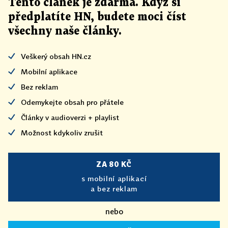
Tento článek
je
zdarma. Když si
předplatíte HN, budete moci číst
všechny naše články
.
Veškerý obsah HN.cz
Mobilní aplikace
Bez reklam
Odemykejte obsah pro přátele
Články v audioverzi + playlist
Možnost kdykoliv zrušit
ZA 80 KČ
s mobilní aplikací
a bez reklam
nebo