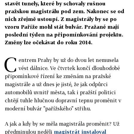
stavět tunely, které by schovaly rušnou
pražskou magistrálu pod zem. Nakonec se od
nich zřejmě ustoupí. Z magistrály by se po
vzoru Paříže mohl stát bulvár. Pražané mají
poslední týden na připomínkování projektu.
Změny lze očekávat do roku 2014.
C
entrem Prahy by už do dvou let nemusela
vést dálnice. Ve čtvrtek končí dlouhodobé
připomínkové řízení ke změnám na pražské
magistrále a už dnes je jisté, že jak odpůrci
automobilů uvnitř města, tak i pražští politici
chtějí tuhle hlučnou dopravní tepnu proměnit v
moderní bulvár "pařížského" střihu.
A jak a kdy by se měla magistrála proměnit? Už
předminulou neděli
magistrát instaloval