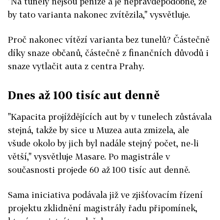
"Na tunely nejsou peníze a je nepravděpodobné, že
by tato varianta nakonec zvítězila," vysvětluje.
Proč nakonec vítězí varianta bez tunelů? Částečně
díky snaze občanů, částečně z finančních důvodů i
snaze vytlačit auta z centra Prahy.
Dnes až 100 tisíc aut denně
"Kapacita projíždějících aut by v tunelech zůstávala
stejná, takže by sice u Muzea auta zmizela, ale
všude okolo by jich byl nadále stejný počet, ne-li
větší," vysvětluje Masare. Po magistrále v
současnosti projede 60 až 100 tisíc aut denně.
Sama iniciativa podávala již ve zjišťovacím řízení
projektu zklidnění magistrály řadu připomínek,