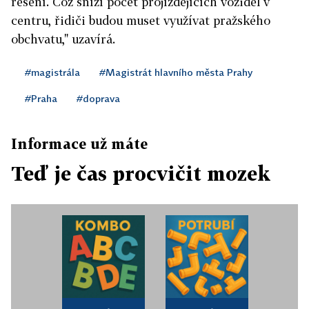
řešení. Což sníží počet projíždějících vozidel v
centru, řidiči budou muset využívat pražského
obchvatu," uzavírá.
#magistrála
#Magistrát hlavního města Prahy
#Praha
#doprava
Informace už máte
Teď je čas procvičit mozek