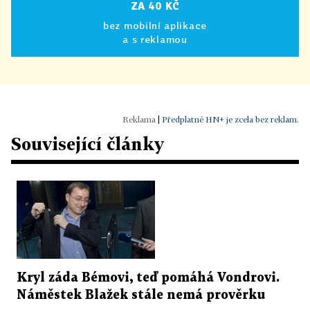
ZA 40 KČ
bez mobilní aplikace
a s reklamou
|
Předplatné HN+ je zcela bez reklam.
Související články
Kryl záda Bémovi, teď pomáhá Vondrovi.
Náměstek Blažek stále nemá prověrku