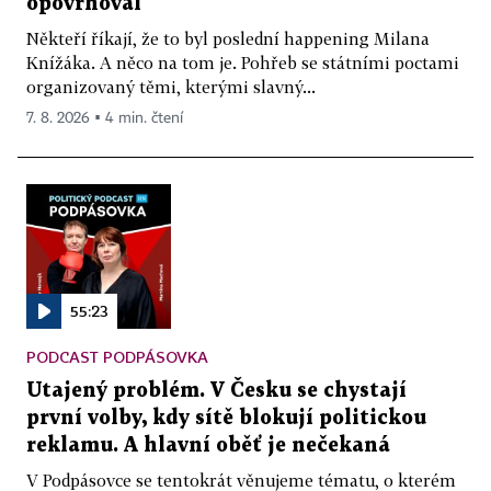
opovrhoval
Někteří říkají, že to byl poslední happening Milana
Knížáka. A něco na tom je. Pohřeb se státními poctami
organizovaný těmi, kterými slavný...
7. 8. 2026 ▪ 4 min. čtení
55:23
PODCAST PODPÁSOVKA
Utajený problém. V Česku se chystají
první volby, kdy sítě blokují politickou
reklamu. A hlavní oběť je nečekaná
V Podpásovce se tentokrát věnujeme tématu, o kterém