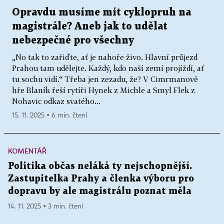
Opravdu musíme mít cyklopruh na
magistrále? Aneb jak to udělat
nebezpečné pro všechny
„No tak to zařiďte, ať je nahoře živo. Hlavní průjezd
Prahou tam udělejte. Každý, kdo naší zemí projíždí, ať
tu sochu vidí.“ Třeba jen zezadu, že? V Cimrmanově
hře Blaník řeší rytíři Hynek z Michle a Smyl Flek z
Nohavic odkaz svatého...
15. 11. 2025 ▪ 6 min. čtení
KOMENTÁŘ
Politika občas neláká ty nejschopnější.
Zastupitelka Prahy a členka výboru pro
dopravu by ale magistrálu poznat měla
14. 11. 2025 ▪ 3 min. čtení