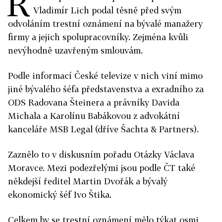
Ř
Vladimír Lich podal těsně před svým
odvoláním trestní oznámení na bývalé manažery
firmy a jejich spolupracovníky. Zejména kvůli
nevýhodně uzavřeným smlouvám.
Podle informací České televize v nich viní mimo
jiné bývalého šéfa představenstva a exradního za
ODS Radovana Šteinera a právníky Davida
Michala a Karolínu Babákovou z advokátní
kanceláře MSB Legal (dříve Šachta & Partners).
Zaznělo to v diskusním pořadu Otázky Václava
Moravce. Mezi podezřelými jsou podle ČT také
někdejší ředitel Martin Dvořák a bývalý
ekonomický šéf Ivo Štika.
Celkem by se trestní oznámení mělo týkat osmi