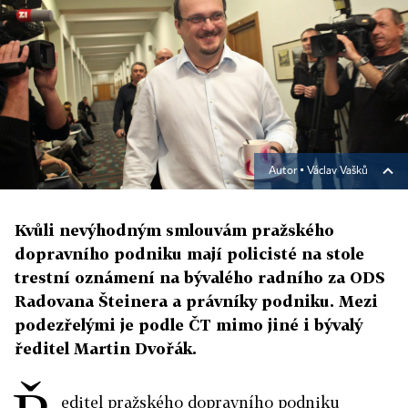
Autor ▪
Václav Vašků
Kvůli nevýhodným smlouvám pražského
dopravního podniku mají policisté na stole
trestní oznámení na bývalého radního za ODS
Radovana Šteinera a právníky podniku. Mezi
podezřelými je podle ČT mimo jiné i bývalý
ředitel Martin Dvořák.
editel pražského dopravního podniku