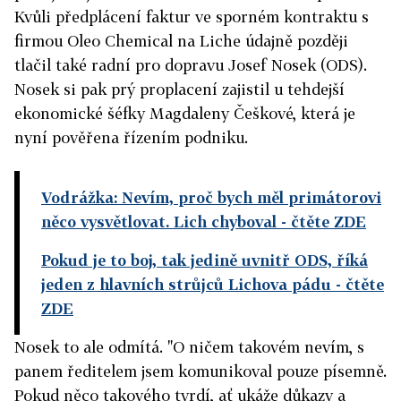
Kvůli předplácení faktur ve sporném kontraktu s
firmou Oleo Chemical na Liche údajně později
tlačil také radní pro dopravu Josef Nosek (ODS).
Nosek si pak prý proplacení zajistil u tehdejší
ekonomické šéfky Magdaleny Češkové, která je
nyní pověřena řízením podniku.
Vodrážka: Nevím, proč bych měl primátorovi
něco vysvětlovat. Lich chyboval
- čtěte ZDE
Pokud je to boj, tak jedině uvnitř ODS, říká
jeden z hlavních strůjců Lichova pádu
- čtěte
ZDE
Nosek to ale odmítá. "O ničem takovém nevím, s
panem ředitelem jsem komunikoval pouze písemně.
Pokud něco takového tvrdí, ať ukáže důkazy a