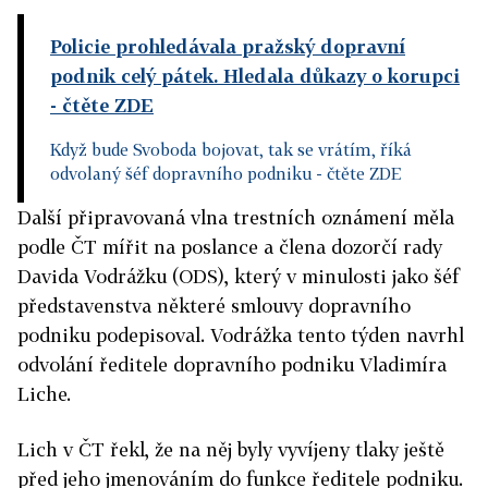
Policie prohledávala pražský dopravní
podnik celý pátek. Hledala důkazy o korupci
- čtěte ZDE
Když bude Svoboda bojovat, tak se vrátím, říká
odvolaný šéf dopravního podniku
- čtěte ZDE
Další připravovaná vlna trestních oznámení měla
podle ČT mířit na poslance a člena dozorčí rady
Davida Vodrážku (ODS), který v minulosti jako šéf
představenstva některé smlouvy dopravního
podniku podepisoval. Vodrážka tento týden navrhl
odvolání ředitele dopravního podniku Vladimíra
Liche.
Lich v ČT řekl, že na něj byly vyvíjeny tlaky ještě
před jeho jmenováním do funkce ředitele podniku.