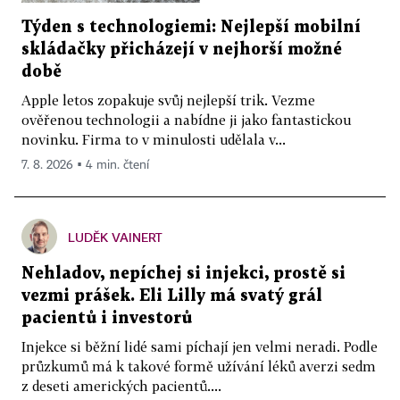
Týden s technologiemi: Nejlepší mobilní
skládačky přicházejí v nejhorší možné
době
Apple letos zopakuje svůj nejlepší trik. Vezme
ověřenou technologii a nabídne ji jako fantastickou
novinku. Firma to v minulosti udělala v...
7. 8. 2026 ▪ 4 min. čtení
LUDĚK VAINERT
Nehladov, nepíchej si injekci, prostě si
vezmi prášek. Eli Lilly má svatý grál
pacientů i investorů
Injekce si běžní lidé sami píchají jen velmi neradi. Podle
průzkumů má k takové formě užívání léků averzi sedm
z deseti amerických pacientů....