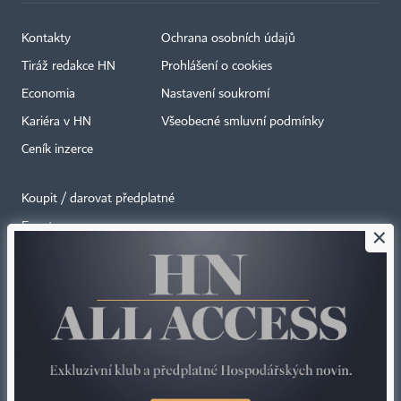
Kontakty
Ochrana osobních údajů
Tiráž redakce HN
Prohlášení o cookies
Economia
Nastavení soukromí
Kariéra v HN
Všeobecné smluvní podmínky
Ceník inzerce
Koupit / darovat předplatné
Eventy
×
Newslettery
RSS kanály
Autorská práva vykonává vydavatel. Bez písemného svolení vydavatele je
zakázáno jakékoli užití částí nebo celku díla, zejména rozmnožování a šíření
jakýmkoli způsobem, mechanickým nebo elektronickým, v českém nebo
jiném jazyce. Bez souhlasu vydavatele je zakázáno též rozmnožování