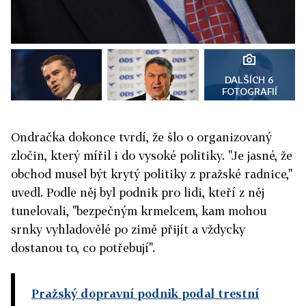
DALŠÍCH 6
FOTOGRAFIÍ
Ondračka dokonce tvrdí, že šlo o organizovaný
zločin, který mířil i do vysoké politiky. "Je jasné, že
obchod musel být krytý politiky z pražské radnice,"
uvedl. Podle něj byl podnik pro lidi, kteří z něj
tunelovali, "bezpečným krmelcem, kam mohou
srnky vyhladovělé po zimě přijít a vždycky
dostanou to, co potřebují".
Pražský dopravní podnik podal trestní