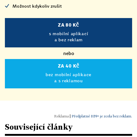
Možnost kdykoliv zrušit
ZA 80 KČ
s mobilní aplikací
a bez reklam
nebo
ZA 40 KČ
bez mobilní aplikace
a s reklamou
|
Předplatné HN+ je zcela bez reklam.
Související články