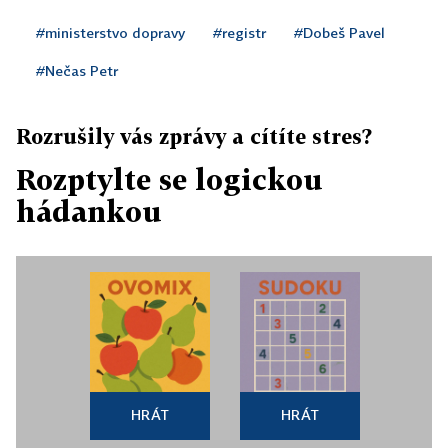
#ministerstvo dopravy
#registr
#Dobeš Pavel
#Nečas Petr
Rozrušily vás zprávy a cítíte stres?
Rozptylte se logickou
hádankou
HRÁT
HRÁT