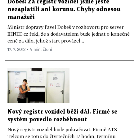
Dobeš: Za registr vozidel jsme ještě
nezaplatili ani korunu. Chyby odnesou
manažeři
Ministr dopravy Pavel Dobeš v rozhovoru pro server
IHNED.cz řekl, že s dodavatelem bude jednat o konečné
ceně za dílo, jehož start provázel...
17. 7. 2012 ▪ 4 min. čtení
Nový registr vozidel běží dál. Firmě se
systém povedlo rozběhnout
Nový registr vozidel bude pokračovat. Firmě ATS-
Telcom se totiž do čtvrtečních 17 hodin, termínu