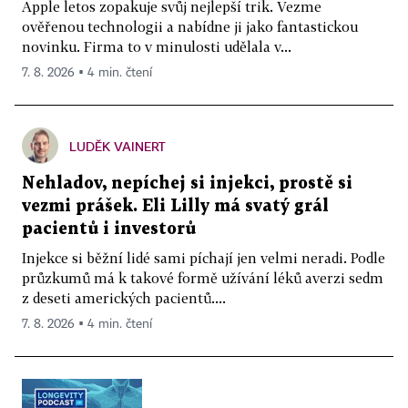
Apple letos zopakuje svůj nejlepší trik. Vezme
ověřenou technologii a nabídne ji jako fantastickou
novinku. Firma to v minulosti udělala v...
7. 8. 2026 ▪ 4 min. čtení
LUDĚK VAINERT
Nehladov, nepíchej si injekci, prostě si
vezmi prášek. Eli Lilly má svatý grál
pacientů i investorů
Injekce si běžní lidé sami píchají jen velmi neradi. Podle
průzkumů má k takové formě užívání léků averzi sedm
z deseti amerických pacientů....
7. 8. 2026 ▪ 4 min. čtení