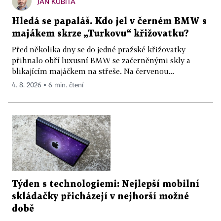
JAN KUBITA
Hledá se papaláš. Kdo jel v černém BMW s
majákem skrze „Turkovu“ křižovatku?
Před několika dny se do jedné pražské křižovatky
přihnalo obří luxusní BMW se začerněnými skly a
blikajícím majáčkem na střeše. Na červenou...
4. 8. 2026 ▪ 6 min. čtení
Týden s technologiemi: Nejlepší mobilní
skládačky přicházejí v nejhorší možné
době